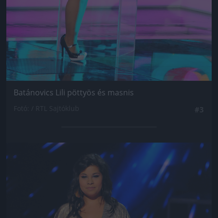
Batánovics Lili pöttyös és masnis
Fotó: / RTL Sajtóklub
#3
Jön még kép!