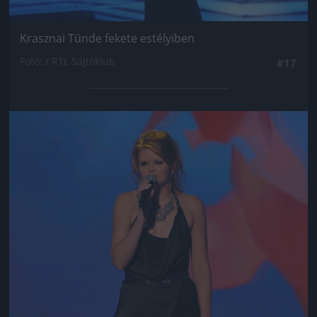
Krasznai Tünde fekete estélyiben
Fotó: / RTL Sajtóklub
#17
Jön még kép!