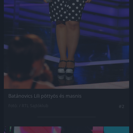
Batánovics Lili pöttyös és masnis
Fotó: / RTL Sajtóklub
#2