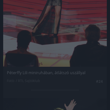
Péterffy Lili miniruhában, átlátszó uszállyal
Fotó: / RTL Sajtóklub
#24
Jön még kép!