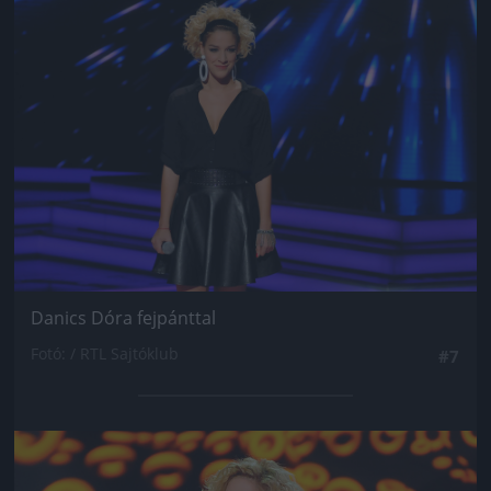
Jön még kép!
Danics Dóra fejpánttal
Fotó: / RTL Sajtóklub
#7
Jön még kép!