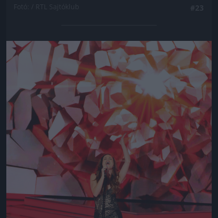
Fotó: / RTL Sajtóklub
#23
Jön még kép!