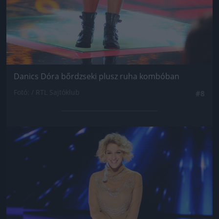
Danics Dóra bőrdzseki plusz ruha kombóban
Fotó: / RTL Sajtóklub
#8
Jön még kép!