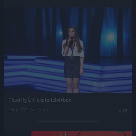
Jön még kép!
Péterffy Lili fekete-fehérben
Fotó: / RTL Sajtóklub
#19