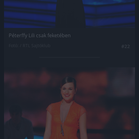
Péterffy Lili csak feketében
Fotó: / RTL Sajtóklub
#22
Jön még kép!