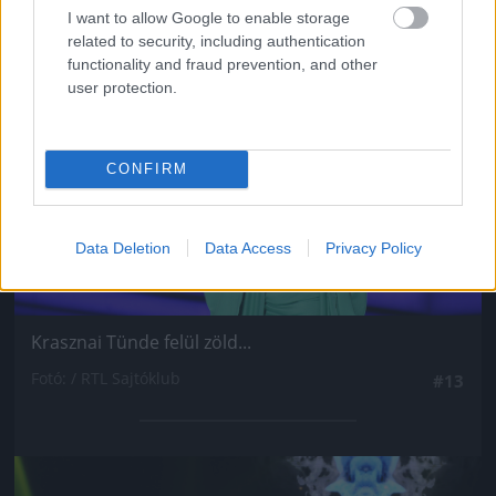
I want to allow Google to enable storage
Jön még kép!
related to security, including authentication
functionality and fraud prevention, and other
user protection.
CONFIRM
Data Deletion
Data Access
Privacy Policy
Krasznai Tünde felül zöld...
Fotó: / RTL Sajtóklub
#13
Jön még kép!