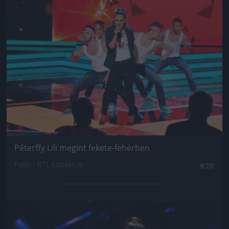
Jön még kép!
Péterffy Lili megint fekete-fehérben
Fotó: / RTL Sajtóklub
#20
Jön még kép!