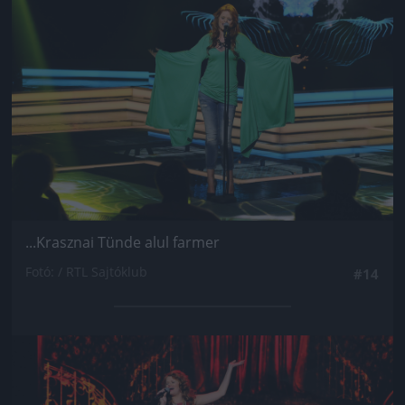
...Krasznai Tünde alul farmer
Fotó: / RTL Sajtóklub
#14
Jön még kép!