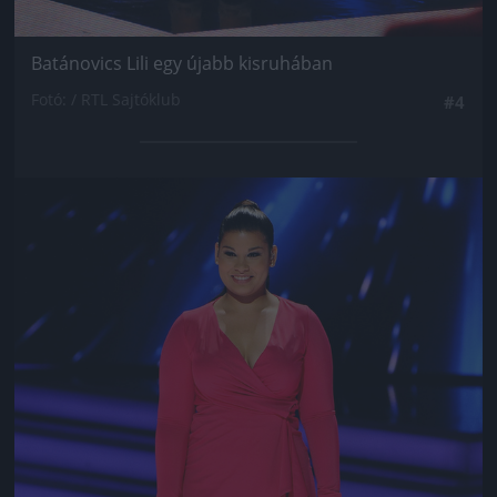
Batánovics Lili egy újabb kisruhában
Fotó: / RTL Sajtóklub
#4
Jön még kép!