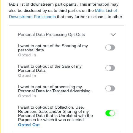
IAB’s list of downstream participants. This information may
also be disclosed by us to third parties on the
IAB’s List of
Downstream Participants
that may further disclose it to other
third parties.
Please note that this website/app uses one or more Google
Personal Data Processing Opt Outs
services and may gather and store information including but
not limited to your visit or usage behaviour. You may click to
I want to opt-out of the Sharing of my
personal data.
grant or deny consent to Google and its third-party tags to
Opted In
use your data for below specified purposes in below Google
consent section.
I want to opt-out of the Sale of my
Personal Data.
Opted In
I want to opt-out of processing my
Personal Data for Targeted Advertising.
Opted In
I want to opt-out of Collection, Use,
Retention, Sale, and/or Sharing of my
Danics Danics Dóra átlátszó aljú ruhában
Personal Data that Is Unrelated with the
Purposes for which it was collected.
Opted Out
Fotó: / RTL Sajtóklub
#11