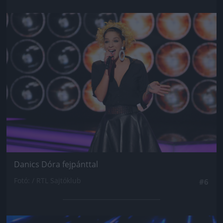
Jön még kép!
Danics Dóra fejpánttal
Fotó: / RTL Sajtóklub
#6