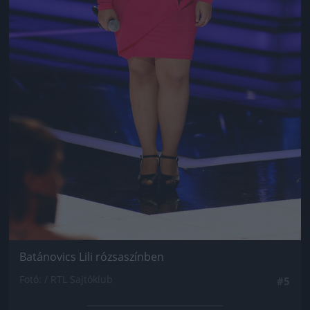
Batánovics Lili rózsaszínben
Fotó: / RTL Sajtóklub
#5