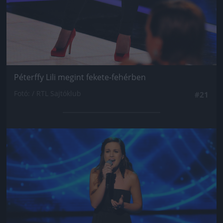
Péterffy Lili megint fekete-fehérben
Fotó: / RTL Sajtóklub
#21
Jön még kép!