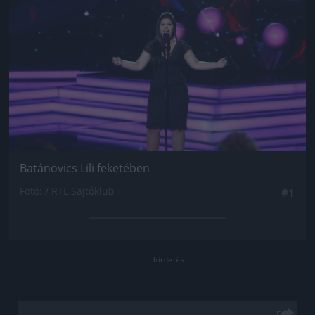
Batánovics Lili feketében
Fotó: / RTL Sajtóklub
#1