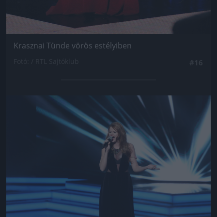
Krasznai Tünde vörös estélyiben
Fotó: / RTL Sajtóklub
#16
Jön még kép!