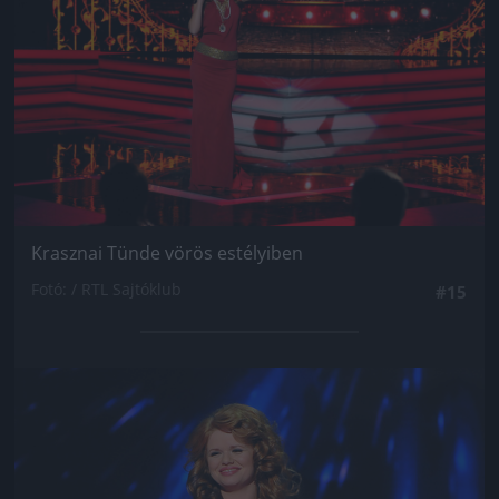
Krasznai Tünde vörös estélyiben
Fotó: / RTL Sajtóklub
#15
Jön még kép!