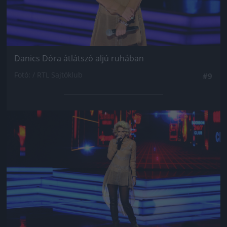
Danics Dóra átlátszó aljú ruhában
Fotó: / RTL Sajtóklub
#9
Jön még kép!