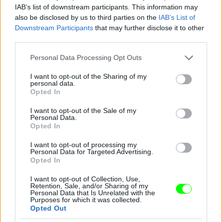
IAB’s list of downstream participants. This information may
also be disclosed by us to third parties on the
IAB’s List of
Downstream Participants
that may further disclose it to other
third parties.
Please note that this website/app uses one or more Google
Personal Data Processing Opt Outs
services and may gather and store information including but
not limited to your visit or usage behaviour. You may click to
I want to opt-out of the Sharing of my
personal data.
grant or deny consent to Google and its third-party tags to
Opted In
use your data for below specified purposes in below Google
consent section.
I want to opt-out of the Sale of my
Personal Data.
Opted In
I want to opt-out of processing my
Personal Data for Targeted Advertising.
Opted In
I want to opt-out of Collection, Use,
Retention, Sale, and/or Sharing of my
Danics Danics Dóra átlátszó aljú ruhában
Personal Data that Is Unrelated with the
Purposes for which it was collected.
Opted Out
Fotó: / RTL Sajtóklub
#11