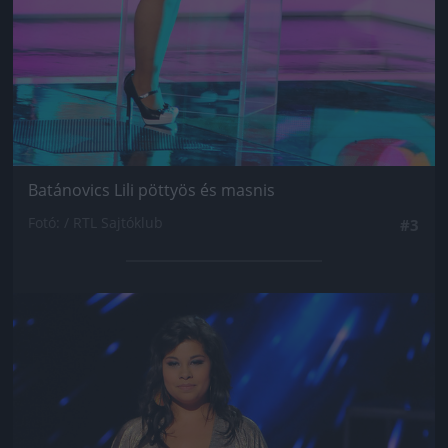
Batánovics Lili pöttyös és masnis
Fotó: / RTL Sajtóklub
#3
Jön még kép!