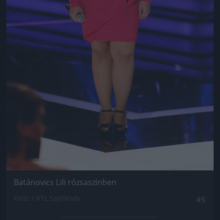
Batánovics Lili rózsaszínben
Fotó: / RTL Sajtóklub
#5