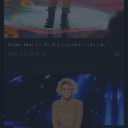
Danics Dóra bőrdzseki plusz ruha kombóban
Fotó: / RTL Sajtóklub
#8
Jön még kép!