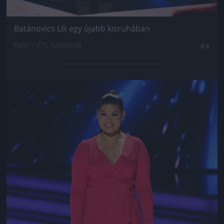
Batánovics Lili egy újabb kisruhában
Fotó: / RTL Sajtóklub
#4
Jön még kép!