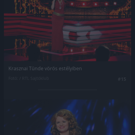
Krasznai Tünde vörös estélyiben
Fotó: / RTL Sajtóklub
#15
Jön még kép!