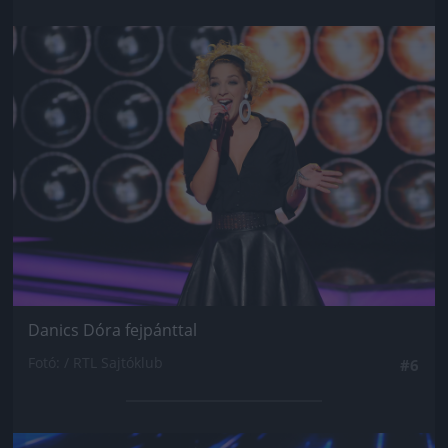
Jön még kép!
Danics Dóra fejpánttal
Fotó: / RTL Sajtóklub
#6