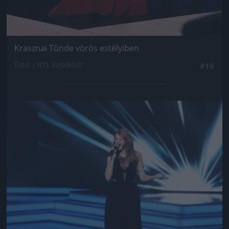
Krasznai Tünde vörös estélyiben
Fotó: / RTL Sajtóklub
#16
Jön még kép!