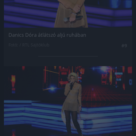
Danics Dóra átlátszó aljú ruhában
Fotó: / RTL Sajtóklub
#9
Jön még kép!