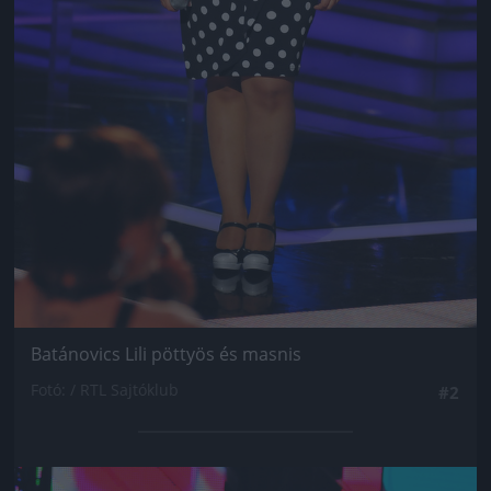
Batánovics Lili pöttyös és masnis
Fotó: / RTL Sajtóklub
#2