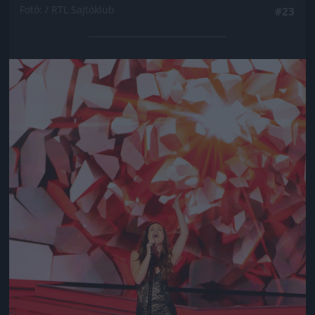
Fotó: / RTL Sajtóklub
#23
Jön még kép!