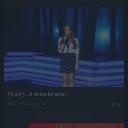
Jön még kép!
Péterffy Lili fekete-fehérben
Fotó: / RTL Sajtóklub
#19