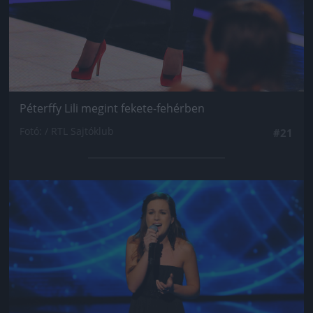
Péterffy Lili megint fekete-fehérben
Fotó: / RTL Sajtóklub
#21
Jön még kép!