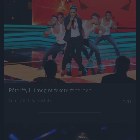
Jön még kép!
Péterffy Lili megint fekete-fehérben
Fotó: / RTL Sajtóklub
#20
Jön még kép!