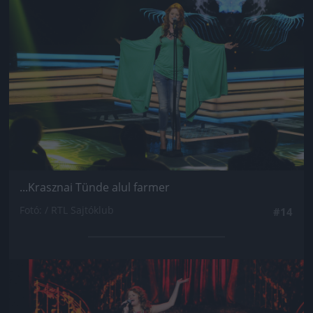
...Krasznai Tünde alul farmer
Fotó: / RTL Sajtóklub
#14
Jön még kép!