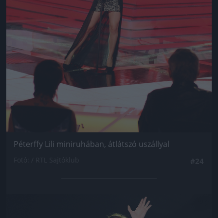
Péterffy Lili miniruhában, átlátszó uszállyal
Fotó: / RTL Sajtóklub
#24
Jön még kép!