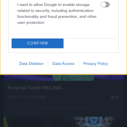
I want to allow Google to enable storage
Jön még kép!
related to security, including authentication
functionality and fraud prevention, and other
user protection.
CONFIRM
Data Deletion
Data Access
Privacy Policy
Krasznai Tünde felül zöld...
Fotó: / RTL Sajtóklub
#13
Jön még kép!