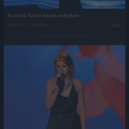
Krasznai Tünde fekete estélyiben
Fotó: / RTL Sajtóklub
#17
Jön még kép!