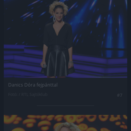
Jön még kép!
Danics Dóra fejpánttal
Fotó: / RTL Sajtóklub
#7
Jön még kép!