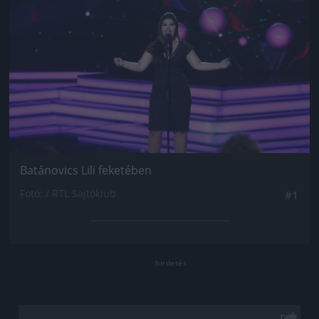
Batánovics Lili feketében
Fotó: / RTL Sajtóklub
#1