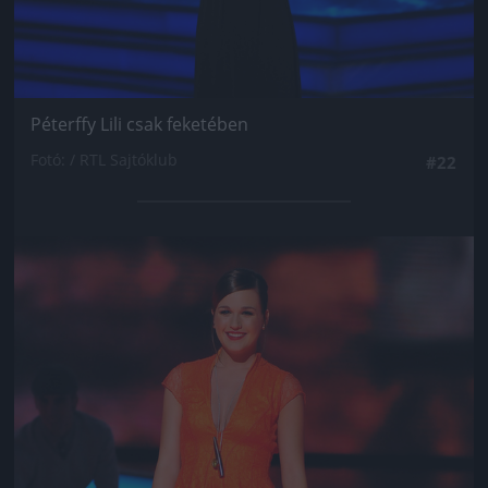
Péterffy Lili csak feketében
Fotó: / RTL Sajtóklub
#22
Jön még kép!