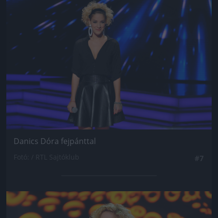
Jön még kép!
Danics Dóra fejpánttal
Fotó: / RTL Sajtóklub
#7
Jön még kép!