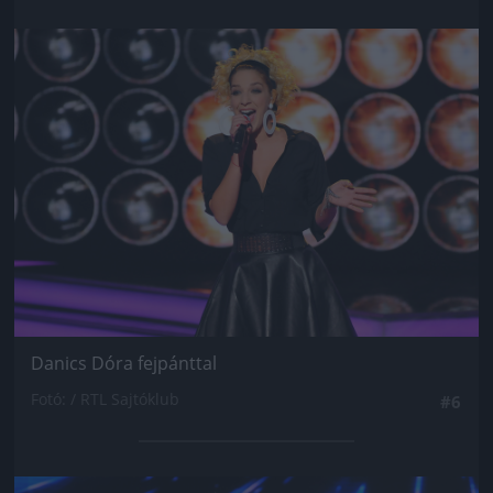
Jön még kép!
Danics Dóra fejpánttal
Fotó: / RTL Sajtóklub
#6