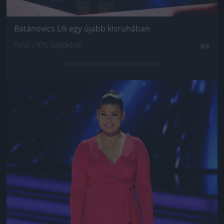
Batánovics Lili egy újabb kisruhában
Fotó: / RTL Sajtóklub
#4
Jön még kép!