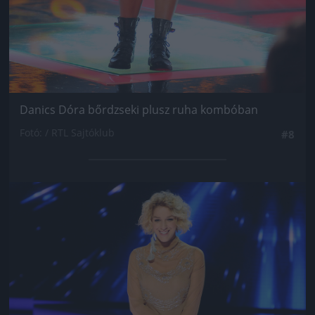
Danics Dóra bőrdzseki plusz ruha kombóban
Fotó: / RTL Sajtóklub
#8
Jön még kép!