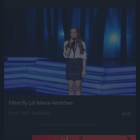
Jön még kép!
Péterffy Lili fekete-fehérben
Fotó: / RTL Sajtóklub
#19