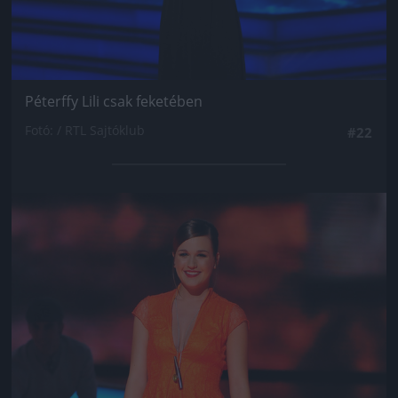
Péterffy Lili csak feketében
Fotó: / RTL Sajtóklub
#22
Jön még kép!