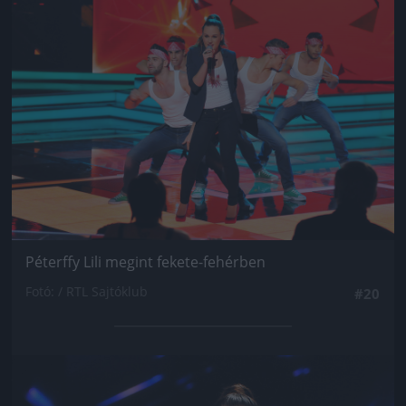
Jön még kép!
Péterffy Lili megint fekete-fehérben
Fotó: / RTL Sajtóklub
#20
Jön még kép!