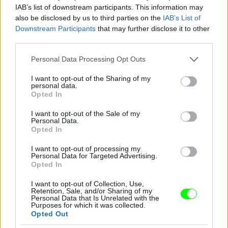
IAB’s list of downstream participants. This information may
also be disclosed by us to third parties on the
IAB’s List of
Downstream Participants
that may further disclose it to other
third parties.
Please note that this website/app uses one or more Google
Personal Data Processing Opt Outs
services and may gather and store information including but
not limited to your visit or usage behaviour. You may click to
I want to opt-out of the Sharing of my
personal data.
grant or deny consent to Google and its third-party tags to
Opted In
use your data for below specified purposes in below Google
consent section.
I want to opt-out of the Sale of my
Personal Data.
Opted In
I want to opt-out of processing my
Personal Data for Targeted Advertising.
Opted In
I want to opt-out of Collection, Use,
Retention, Sale, and/or Sharing of my
Danics Danics Dóra átlátszó aljú ruhában
Personal Data that Is Unrelated with the
Purposes for which it was collected.
Opted Out
Fotó: / RTL Sajtóklub
#11