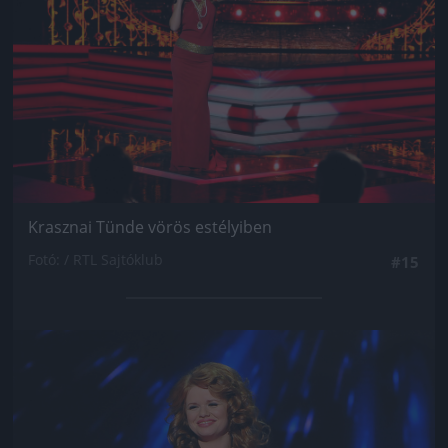
Krasznai Tünde vörös estélyiben
Fotó: / RTL Sajtóklub
#15
Jön még kép!