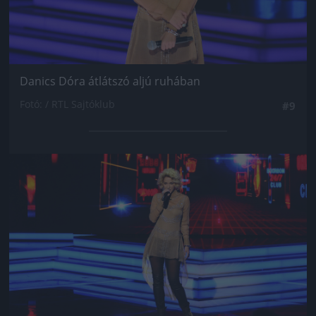
Danics Dóra átlátszó aljú ruhában
Fotó: / RTL Sajtóklub
#9
Jön még kép!