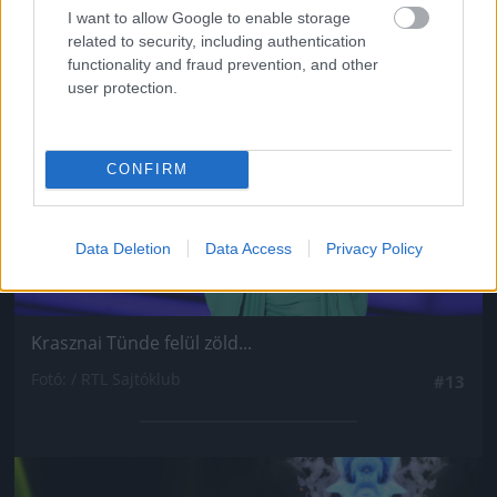
I want to allow Google to enable storage
Jön még kép!
related to security, including authentication
functionality and fraud prevention, and other
user protection.
CONFIRM
Data Deletion
Data Access
Privacy Policy
Krasznai Tünde felül zöld...
Fotó: / RTL Sajtóklub
#13
Jön még kép!