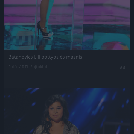
Batánovics Lili pöttyös és masnis
Fotó: / RTL Sajtóklub
#3
Jön még kép!