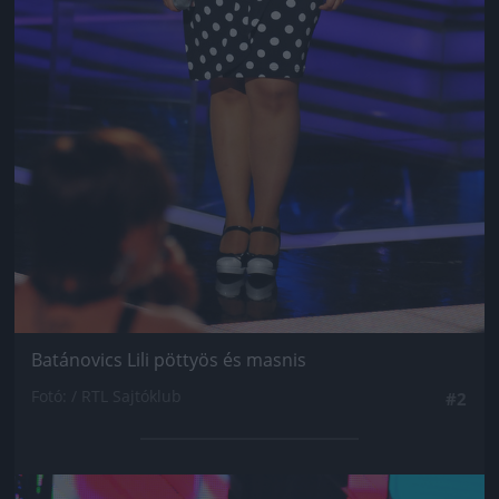
Batánovics Lili pöttyös és masnis
Fotó: / RTL Sajtóklub
#2