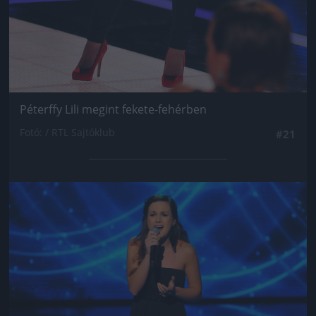
Péterffy Lili megint fekete-fehérben
Fotó: / RTL Sajtóklub
#21
Jön még kép!