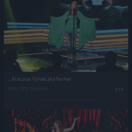
...Krasznai Tünde alul farmer
Fotó: / RTL Sajtóklub
#14
Jön még kép!