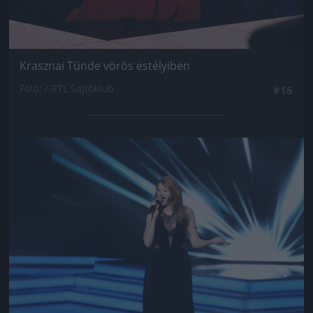
Krasznai Tünde vörös estélyiben
Fotó: / RTL Sajtóklub
#16
Jön még kép!