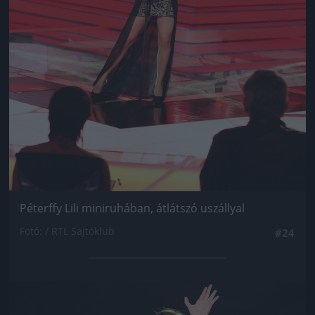
Péterffy Lili miniruhában, átlátszó uszállyal
Fotó: / RTL Sajtóklub
#24
Jön még kép!