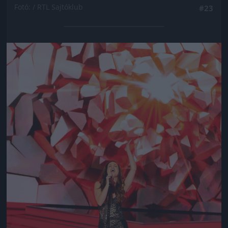
Fotó: / RTL Sajtóklub
#23
Jön még kép!