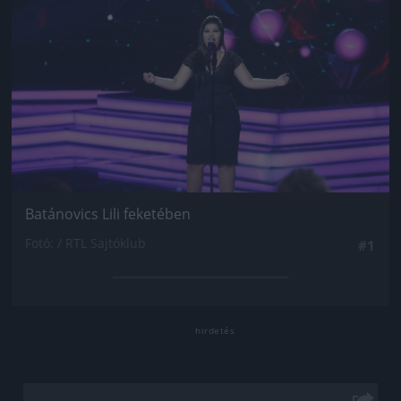
Batánovics Lili feketében
Fotó: / RTL Sajtóklub
#1