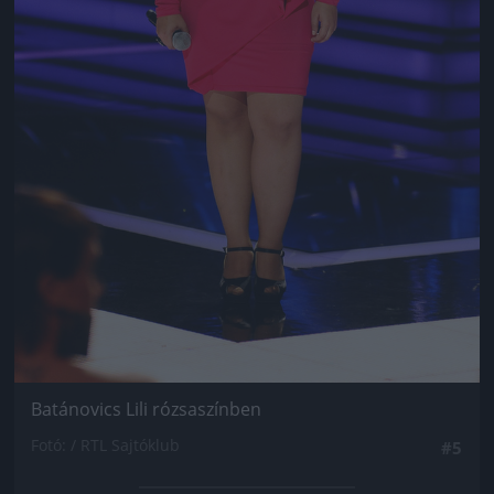
Batánovics Lili rózsaszínben
Fotó: / RTL Sajtóklub
#5