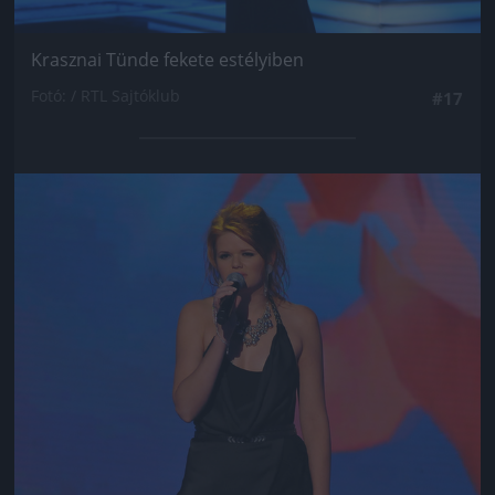
Krasznai Tünde fekete estélyiben
Fotó: / RTL Sajtóklub
#17
Jön még kép!