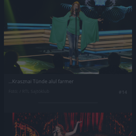
...Krasznai Tünde alul farmer
Fotó: / RTL Sajtóklub
#14
Jön még kép!