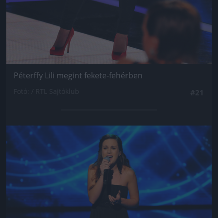
Péterffy Lili megint fekete-fehérben
Fotó: / RTL Sajtóklub
#21
Jön még kép!