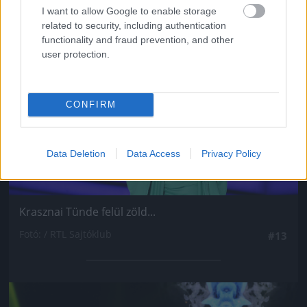
I want to allow Google to enable storage
Jön még kép!
related to security, including authentication
functionality and fraud prevention, and other
user protection.
CONFIRM
Data Deletion
Data Access
Privacy Policy
Krasznai Tünde felül zöld...
Fotó: / RTL Sajtóklub
#13
Jön még kép!