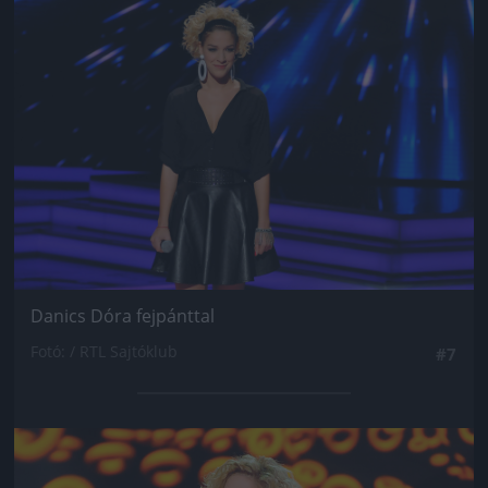
Jön még kép!
Danics Dóra fejpánttal
Fotó: / RTL Sajtóklub
#7
Jön még kép!