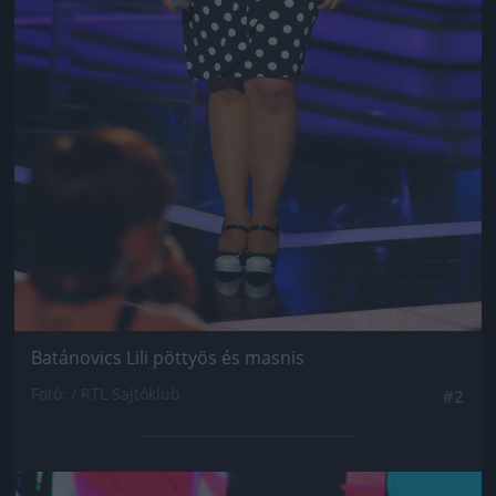
Batánovics Lili pöttyös és masnis
Fotó: / RTL Sajtóklub
#2