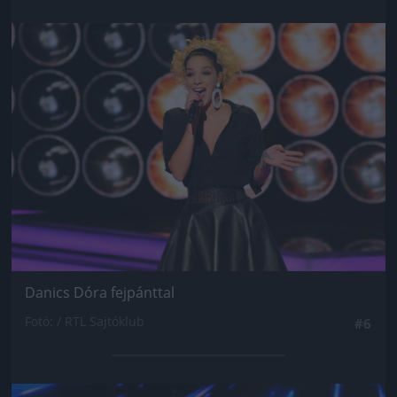
Jön még kép!
Danics Dóra fejpánttal
Fotó: / RTL Sajtóklub
#6