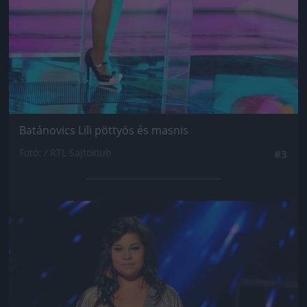
Batánovics Lili pöttyös és masnis
Fotó: / RTL Sajtóklub
#3
Jön még kép!