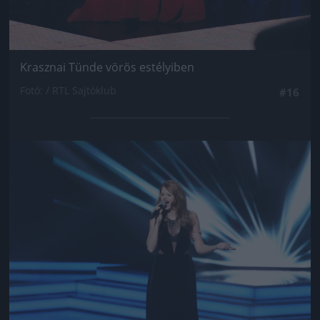
Krasznai Tünde vörös estélyiben
Fotó: / RTL Sajtóklub
#16
Jön még kép!