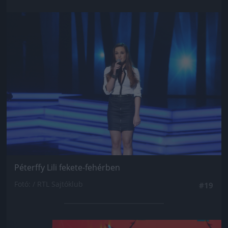
Jön még kép!
Péterffy Lili fekete-fehérben
Fotó: / RTL Sajtóklub
#19