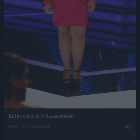
Batánovics Lili rózsaszínben
Fotó: / RTL Sajtóklub
#5