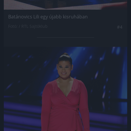
Batánovics Lili egy újabb kisruhában
Fotó: / RTL Sajtóklub
#4
Jön még kép!