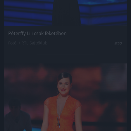
Péterffy Lili csak feketében
Fotó: / RTL Sajtóklub
#22
Jön még kép!