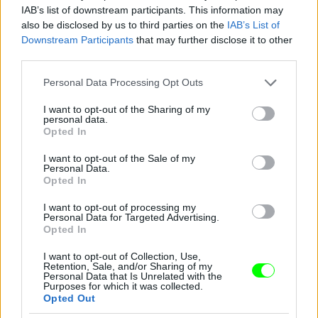
IAB’s list of downstream participants. This information may
also be disclosed by us to third parties on the
IAB’s List of
Downstream Participants
that may further disclose it to other
third parties.
Please note that this website/app uses one or more Google
Personal Data Processing Opt Outs
services and may gather and store information including but
not limited to your visit or usage behaviour. You may click to
I want to opt-out of the Sharing of my
personal data.
grant or deny consent to Google and its third-party tags to
Opted In
use your data for below specified purposes in below Google
consent section.
I want to opt-out of the Sale of my
Personal Data.
Opted In
I want to opt-out of processing my
Personal Data for Targeted Advertising.
Opted In
I want to opt-out of Collection, Use,
Retention, Sale, and/or Sharing of my
Danics Danics Dóra átlátszó aljú ruhában
Personal Data that Is Unrelated with the
Purposes for which it was collected.
Opted Out
Fotó: / RTL Sajtóklub
#11