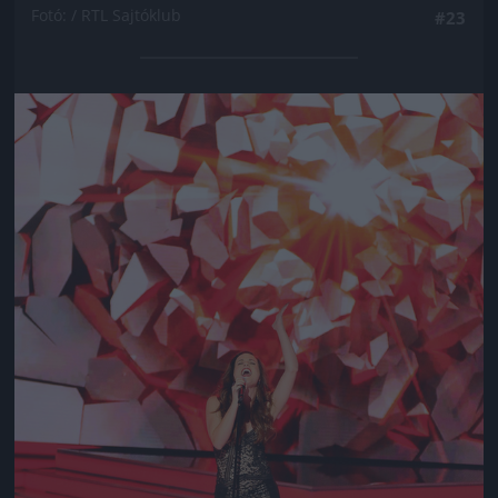
Fotó: / RTL Sajtóklub
#23
Jön még kép!