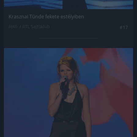
Krasznai Tünde fekete estélyiben
Fotó: / RTL Sajtóklub
#17
Jön még kép!