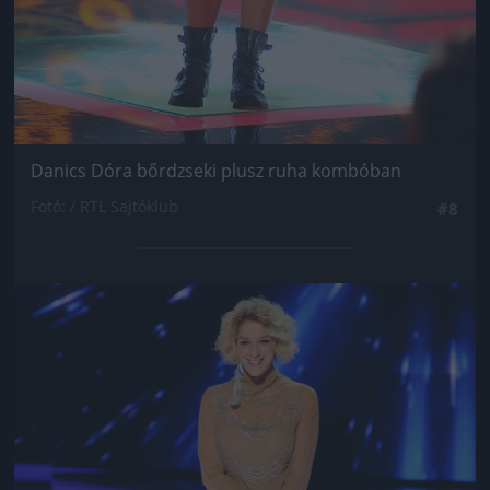
Danics Dóra bőrdzseki plusz ruha kombóban
Fotó: / RTL Sajtóklub
#8
Jön még kép!