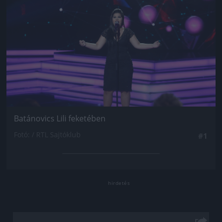
Batánovics Lili feketében
Fotó: / RTL Sajtóklub
#1