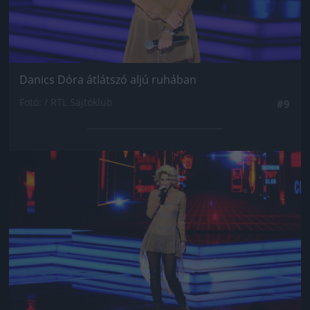
Danics Dóra átlátszó aljú ruhában
Fotó: / RTL Sajtóklub
#9
Jön még kép!