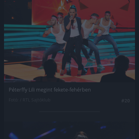
Jön még kép!
Péterffy Lili megint fekete-fehérben
Fotó: / RTL Sajtóklub
#20
Jön még kép!