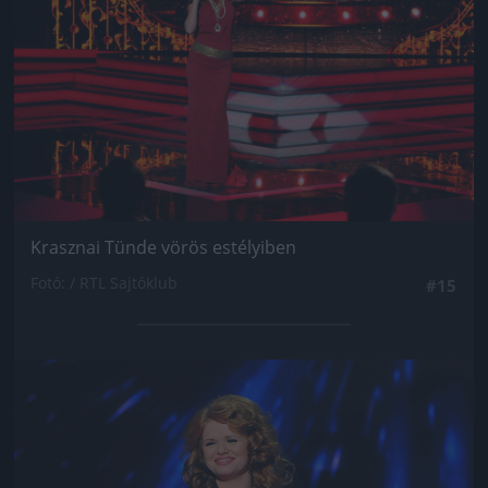
Krasznai Tünde vörös estélyiben
Fotó: / RTL Sajtóklub
#15
Jön még kép!