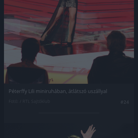
Péterffy Lili miniruhában, átlátszó uszállyal
Fotó: / RTL Sajtóklub
#24
Jön még kép!