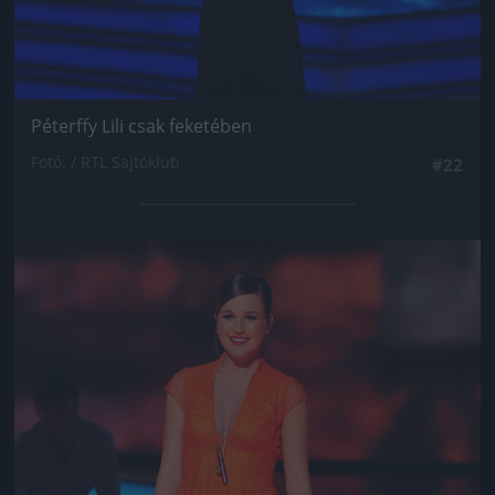
Péterffy Lili csak feketében
Fotó: / RTL Sajtóklub
#22
Jön még kép!