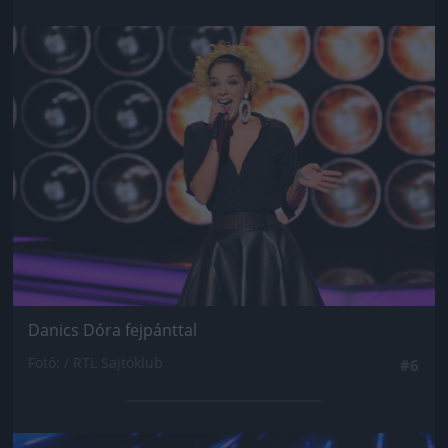
Jön még kép!
Danics Dóra fejpánttal
Fotó: / RTL Sajtóklub
#6