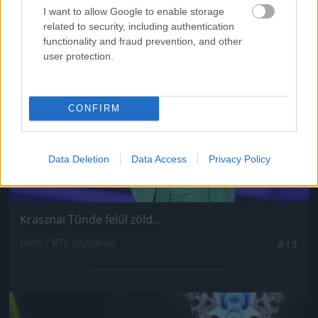
I want to allow Google to enable storage
Jön még kép!
related to security, including authentication
functionality and fraud prevention, and other
user protection.
CONFIRM
Data Deletion
Data Access
Privacy Policy
Krasznai Tünde felül zöld...
Fotó: / RTL Sajtóklub
#13
Jön még kép!