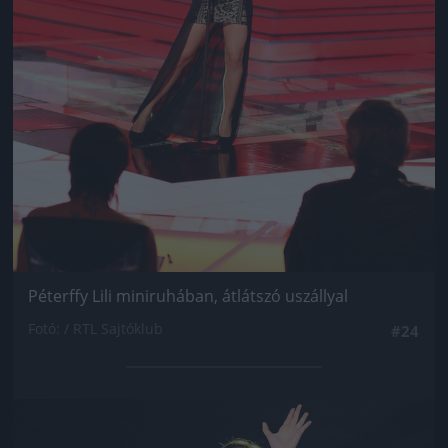
Péterffy Lili miniruhában, átlátszó uszállyal
Fotó: / RTL Sajtóklub
#24
Jön még kép!