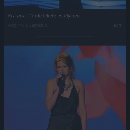
Krasznai Tünde fekete estélyiben
Fotó: / RTL Sajtóklub
#17
Jön még kép!