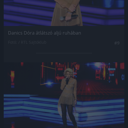
Danics Dóra átlátszó aljú ruhában
Fotó: / RTL Sajtóklub
#9
Jön még kép!