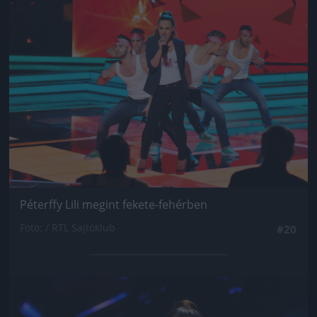
Jön még kép!
Péterffy Lili megint fekete-fehérben
Fotó: / RTL Sajtóklub
#20
Jön még kép!