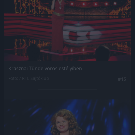
Krasznai Tünde vörös estélyiben
Fotó: / RTL Sajtóklub
#15
Jön még kép!