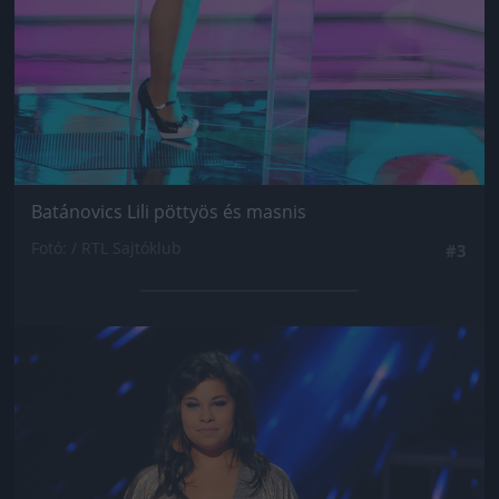
Batánovics Lili pöttyös és masnis
Fotó: / RTL Sajtóklub
#3
Jön még kép!