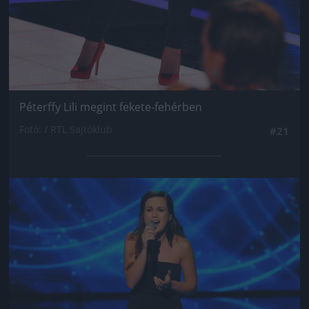
Péterffy Lili megint fekete-fehérben
Fotó: / RTL Sajtóklub
#21
Jön még kép!