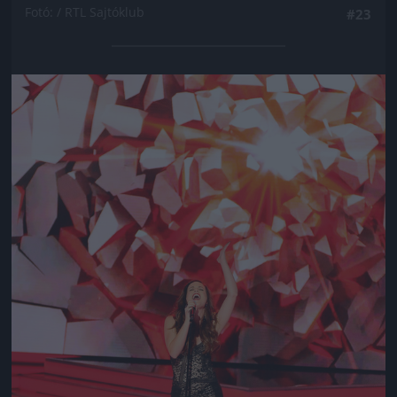
Fotó: / RTL Sajtóklub
#23
Jön még kép!