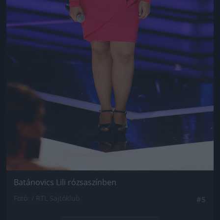
Batánovics Lili rózsaszínben
Fotó: / RTL Sajtóklub
#5