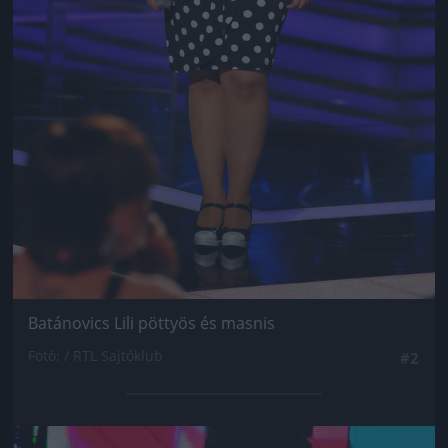
Batánovics Lili pöttyös és masnis
Fotó: / RTL Sajtóklub
#2