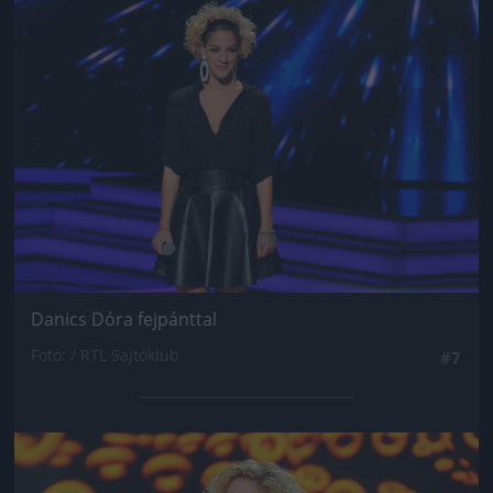
Jön még kép!
Danics Dóra fejpánttal
Fotó: / RTL Sajtóklub
#7
Jön még kép!