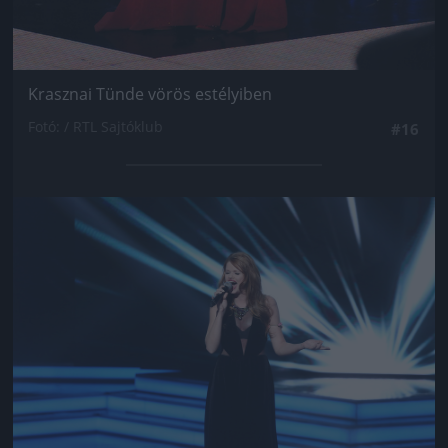
Krasznai Tünde vörös estélyiben
Fotó: / RTL Sajtóklub
#16
Jön még kép!