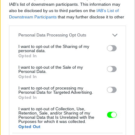
IAB’s list of downstream participants. This information may
also be disclosed by us to third parties on the
IAB’s List of
Downstream Participants
that may further disclose it to other
third parties.
Please note that this website/app uses one or more Google
Personal Data Processing Opt Outs
services and may gather and store information including but
not limited to your visit or usage behaviour. You may click to
I want to opt-out of the Sharing of my
personal data.
grant or deny consent to Google and its third-party tags to
Opted In
use your data for below specified purposes in below Google
consent section.
I want to opt-out of the Sale of my
Personal Data.
Opted In
I want to opt-out of processing my
Personal Data for Targeted Advertising.
Opted In
I want to opt-out of Collection, Use,
Retention, Sale, and/or Sharing of my
Danics Danics Dóra átlátszó aljú ruhában
Personal Data that Is Unrelated with the
Purposes for which it was collected.
Opted Out
Fotó: / RTL Sajtóklub
#11