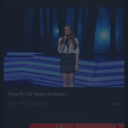
Jön még kép!
Péterffy Lili fekete-fehérben
Fotó: / RTL Sajtóklub
#19