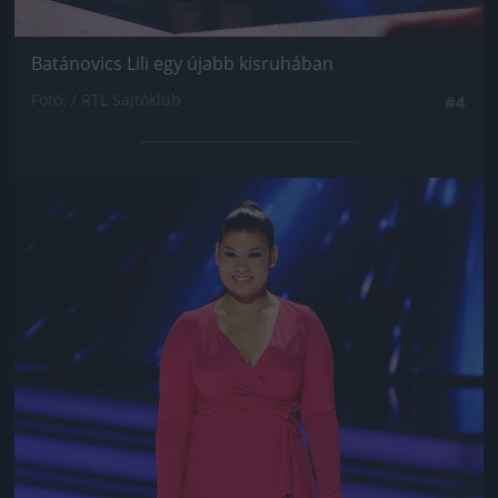
Batánovics Lili egy újabb kisruhában
Fotó: / RTL Sajtóklub
#4
Jön még kép!