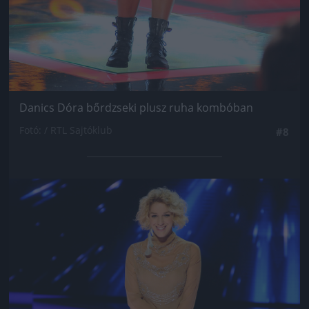
Danics Dóra bőrdzseki plusz ruha kombóban
Fotó: / RTL Sajtóklub
#8
Jön még kép!