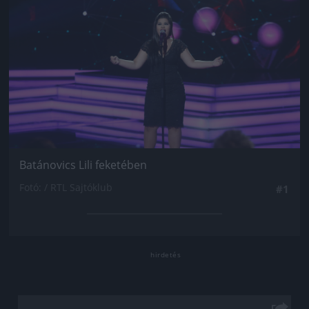
Batánovics Lili feketében
Fotó: / RTL Sajtóklub
#1