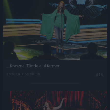
...Krasznai Tünde alul farmer
Fotó: / RTL Sajtóklub
#14
Jön még kép!