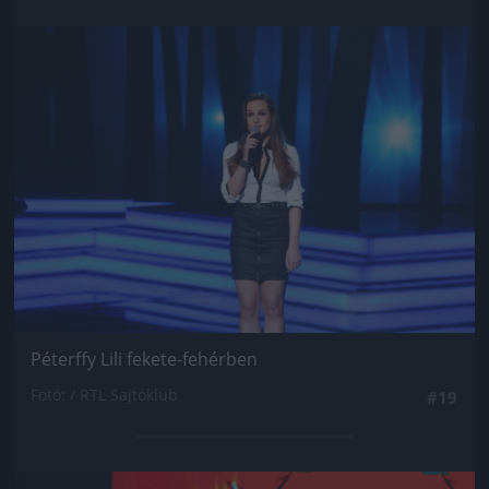
Jön még kép!
Péterffy Lili fekete-fehérben
Fotó: / RTL Sajtóklub
#19