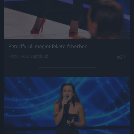
Péterffy Lili megint fekete-fehérben
Fotó: / RTL Sajtóklub
#21
Jön még kép!