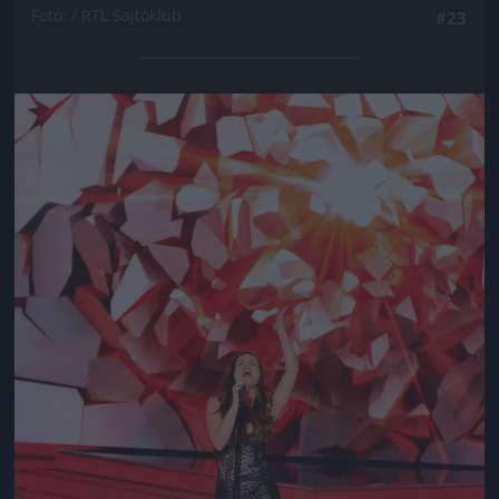
Fotó: / RTL Sajtóklub
#23
Jön még kép!