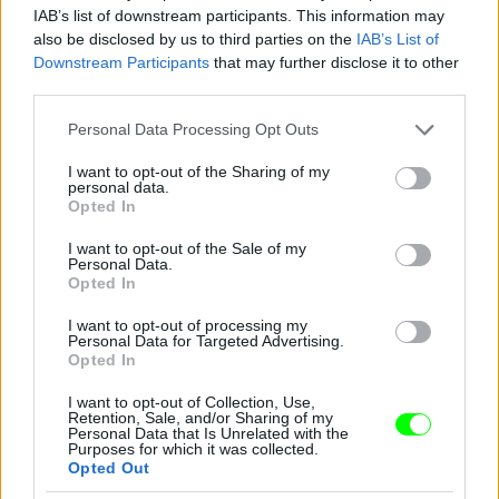
IAB’s list of downstream participants. This information may
also be disclosed by us to third parties on the
IAB’s List of
Downstream Participants
that may further disclose it to other
third parties.
Please note that this website/app uses one or more Google
Personal Data Processing Opt Outs
services and may gather and store information including but
not limited to your visit or usage behaviour. You may click to
I want to opt-out of the Sharing of my
personal data.
grant or deny consent to Google and its third-party tags to
Opted In
use your data for below specified purposes in below Google
consent section.
I want to opt-out of the Sale of my
Personal Data.
Opted In
I want to opt-out of processing my
Personal Data for Targeted Advertising.
Opted In
I want to opt-out of Collection, Use,
Retention, Sale, and/or Sharing of my
Danics Danics Dóra átlátszó aljú ruhában
Personal Data that Is Unrelated with the
Purposes for which it was collected.
Opted Out
Fotó: / RTL Sajtóklub
#11