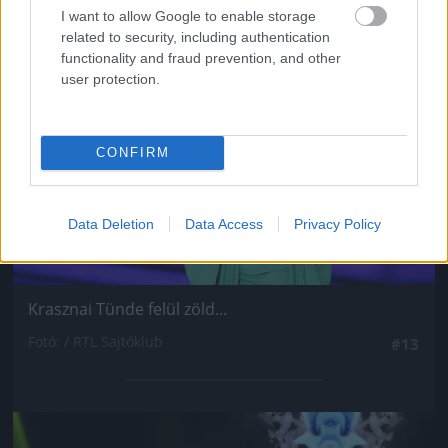
I want to allow Google to enable storage
Jön még kép!
related to security, including authentication
functionality and fraud prevention, and other
user protection.
CONFIRM
Data Deletion
Data Access
Privacy Policy
Krasznai Tünde felül zöld...
Fotó: / RTL Sajtóklub
#13
Jön még kép!