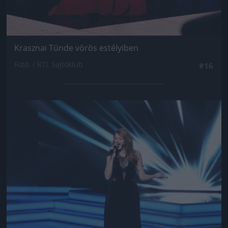
Krasznai Tünde vörös estélyiben
Fotó: / RTL Sajtóklub
#16
Jön még kép!