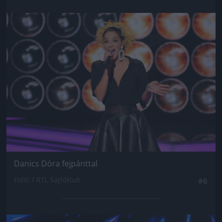
Jön még kép!
Danics Dóra fejpánttal
Fotó: / RTL Sajtóklub
#6