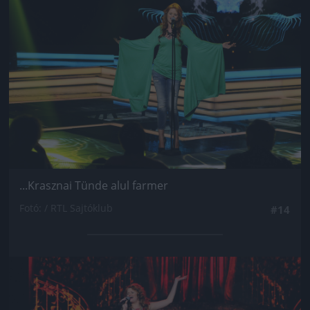
...Krasznai Tünde alul farmer
Fotó: / RTL Sajtóklub
#14
Jön még kép!