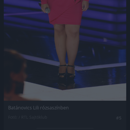
Batánovics Lili rózsaszínben
Fotó: / RTL Sajtóklub
#5