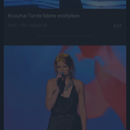
Krasznai Tünde fekete estélyiben
Fotó: / RTL Sajtóklub
#17
Jön még kép!