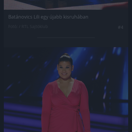
Batánovics Lili egy újabb kisruhában
Fotó: / RTL Sajtóklub
#4
Jön még kép!