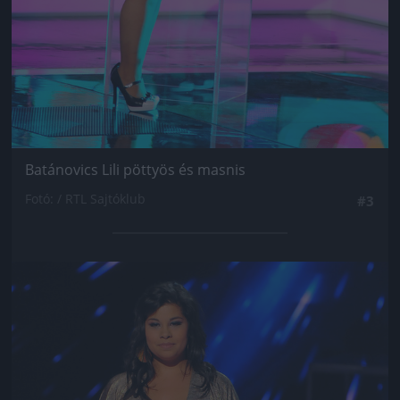
Batánovics Lili pöttyös és masnis
Fotó: / RTL Sajtóklub
#3
Jön még kép!