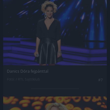
Jön még kép!
Danics Dóra fejpánttal
Fotó: / RTL Sajtóklub
#7
Jön még kép!