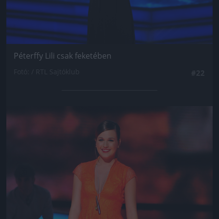
Péterffy Lili csak feketében
Fotó: / RTL Sajtóklub
#22
Jön még kép!