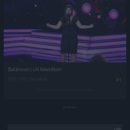
Batánovics Lili feketében
Fotó: / RTL Sajtóklub
#1