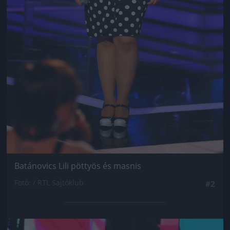
Batánovics Lili pöttyös és masnis
Fotó: / RTL Sajtóklub
#2