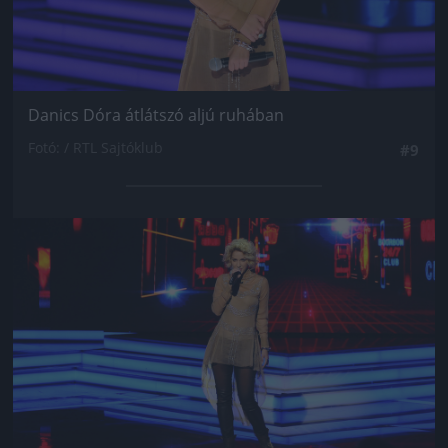
Danics Dóra átlátszó aljú ruhában
Fotó: / RTL Sajtóklub
#9
Jön még kép!