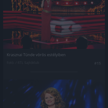
Krasznai Tünde vörös estélyiben
Fotó: / RTL Sajtóklub
#15
Jön még kép!