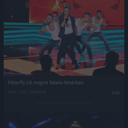
Jön még kép!
Péterffy Lili megint fekete-fehérben
Fotó: / RTL Sajtóklub
#20
Jön még kép!