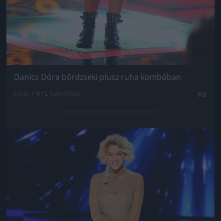
Danics Dóra bőrdzseki plusz ruha kombóban
Fotó: / RTL Sajtóklub
#8
Jön még kép!