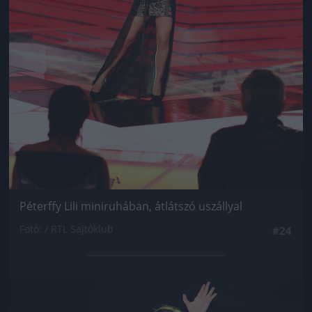
Péterffy Lili miniruhában, átlátszó uszállyal
Fotó: / RTL Sajtóklub
#24
Jön még kép!