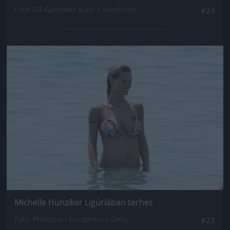
Fotó: Gil-Gonzalez Alain / Northfoto
#21
Jön még kép!
Michelle Hunziker Ligúriában terhes
Fotó: Photopix / Europress / Getty
#22