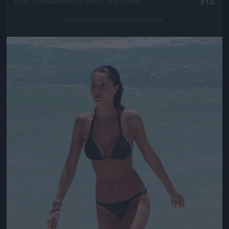
Fotó: Xposurephotos.com / Northfoto
#14
Jön még kép!