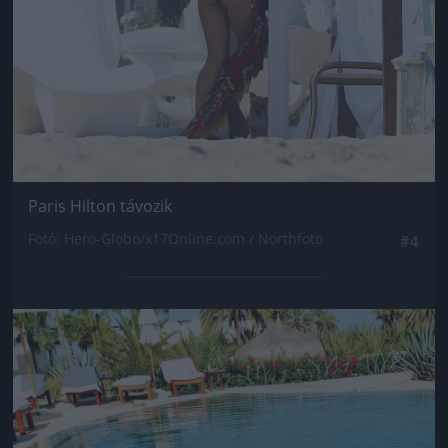
Paris Hilton távozik
Fotó: Hero-Globo/x17Online.com / Northfoto
#4
Jön még kép!