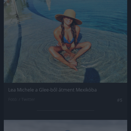
Lea Michele a Glee-ből átment Mexikóba
Fotó: / Twitter
#5
Jön még kép!