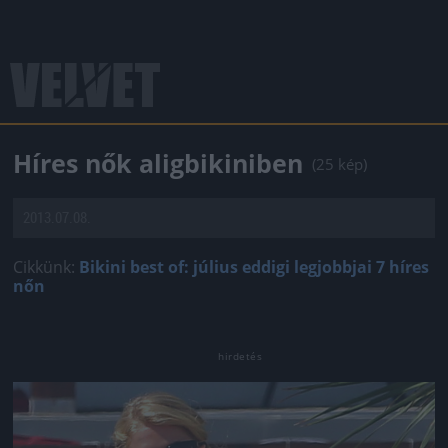
Híres nők aligbikiniben
(25 kép)
2013.07.08.
Cikkünk:
Bikini best of: július eddigi legjobbjai 7 híres
nőn
Jön még kép!