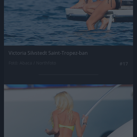
Victoria Silvstedt Saint-Tropez-ban
Fotó: Abaca / Northfoto
#17
Jön még kép!