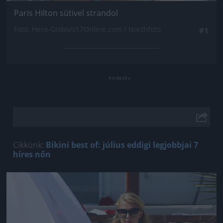
Paris Hilton sütivel strandol
Fotó: Hero-Globo/x17Online.com / Northfoto
#1
Cikkünk:
Bikini best of: július eddigi legjobbjai 7
híres nőn
Jön még kép!