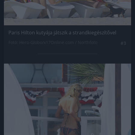
Paris Hilton kutyája játszik a strandkiegészítővel
Fotó: Hero-Globo/x17Online.com / Northfoto
#3
Jön még kép!