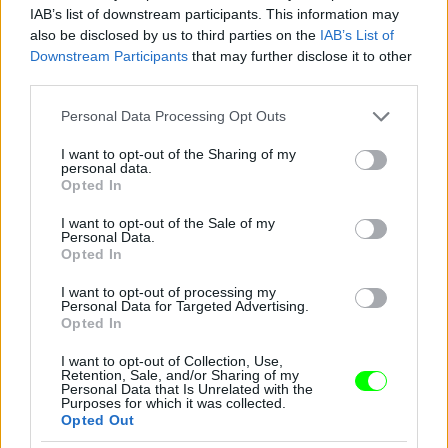
Fotó: Xposurephotos.com / Northfoto
#10
IAB’s list of downstream participants. This information may
also be disclosed by us to third parties on the
IAB’s List of
Downstream Participants
that may further disclose it to other
third parties.
Jön még kép!
Please note that this website/app uses one or more Google
Personal Data Processing Opt Outs
services and may gather and store information including but
not limited to your visit or usage behaviour. You may click to
I want to opt-out of the Sharing of my
personal data.
grant or deny consent to Google and its third-party tags to
Opted In
use your data for below specified purposes in below Google
consent section.
I want to opt-out of the Sale of my
Personal Data.
Opted In
I want to opt-out of processing my
Personal Data for Targeted Advertising.
Opted In
I want to opt-out of Collection, Use,
Retention, Sale, and/or Sharing of my
Personal Data that Is Unrelated with the
Purposes for which it was collected.
Opted Out