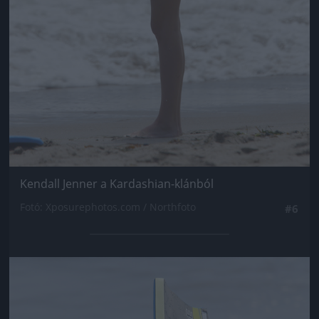
Kendall Jenner a Kardashian-klánból
Fotó: Xposurephotos.com / Northfoto
#6
Jön még kép!