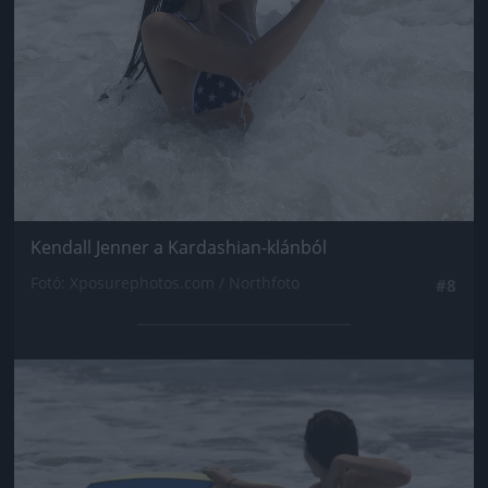
Kendall Jenner a Kardashian-klánból
Fotó: Xposurephotos.com / Northfoto
#8
Jön még kép!