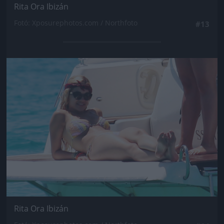
Rita Ora Ibizán
Fotó: Xposurephotos.com / Northfoto
#13
Jön még kép!
Rita Ora Ibizán