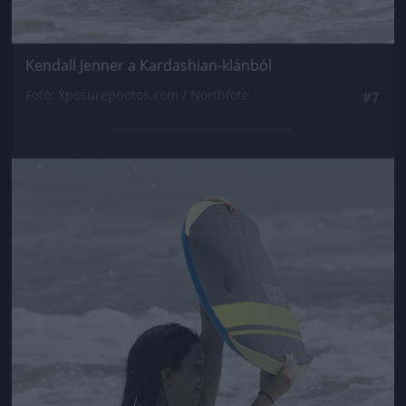
Kendall Jenner a Kardashian-klánból
Fotó: Xposurephotos.com / Northfoto
#7
Jön még kép!