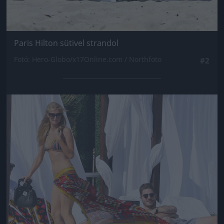
Paris Hilton sütivel strandol
Fotó: Hero-Globo/x17Online.com / Northfoto
#2
Jön még kép!