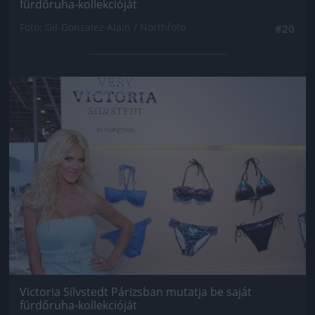
fürdőruha-kollekcióját
Fotó: Gil-Gonzalez Alain / Northfoto
#20
Jön még kép!
Victoria Silvstedt Párizsban mutatja be saját
fürdőruha-kollekcióját