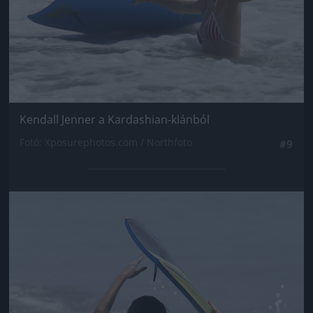
Kendall Jenner a Kardashian-klánból
Fotó: Xposurephotos.com / Northfoto
#9
Jön még kép!