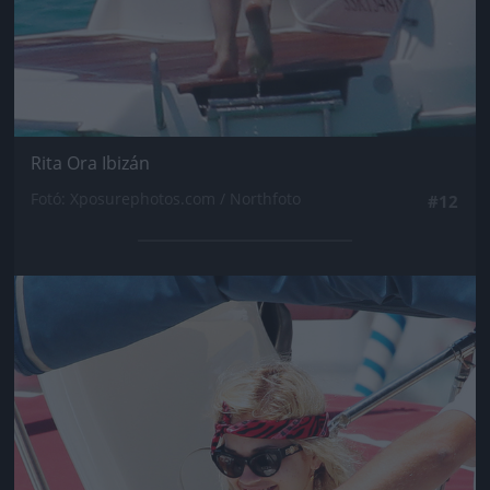
Rita Ora Ibizán
Fotó: Xposurephotos.com / Northfoto
#12
Jön még kép!