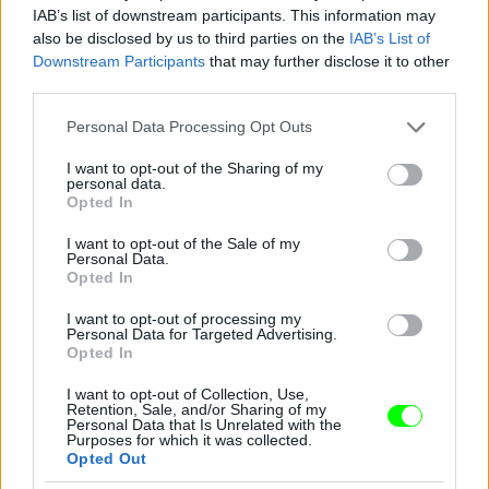
Fotó: Xposurephotos.com / Northfoto
#10
IAB’s list of downstream participants. This information may
also be disclosed by us to third parties on the
IAB’s List of
Downstream Participants
that may further disclose it to other
third parties.
Jön még kép!
Please note that this website/app uses one or more Google
Personal Data Processing Opt Outs
services and may gather and store information including but
not limited to your visit or usage behaviour. You may click to
I want to opt-out of the Sharing of my
personal data.
grant or deny consent to Google and its third-party tags to
Opted In
use your data for below specified purposes in below Google
consent section.
I want to opt-out of the Sale of my
Personal Data.
Opted In
I want to opt-out of processing my
Personal Data for Targeted Advertising.
Opted In
I want to opt-out of Collection, Use,
Retention, Sale, and/or Sharing of my
Personal Data that Is Unrelated with the
Purposes for which it was collected.
Opted Out