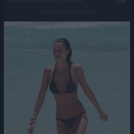
Fotó: Xposurephotos.com / Northfoto
#14
Jön még kép!