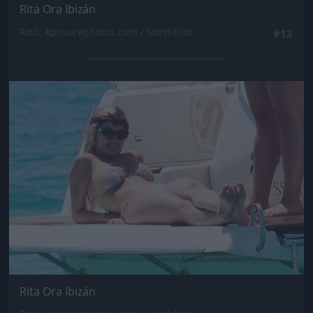
Rita Ora Ibizán
Fotó: Xposurephotos.com / Northfoto
#13
Jön még kép!
Rita Ora Ibizán