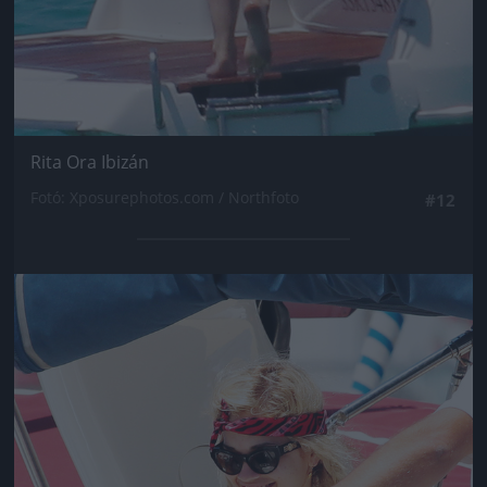
Rita Ora Ibizán
Fotó: Xposurephotos.com / Northfoto
#12
Jön még kép!