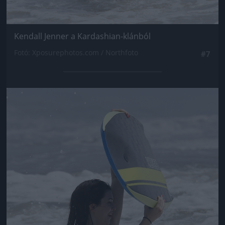
Kendall Jenner a Kardashian-klánból
Fotó: Xposurephotos.com / Northfoto
#7
Jön még kép!