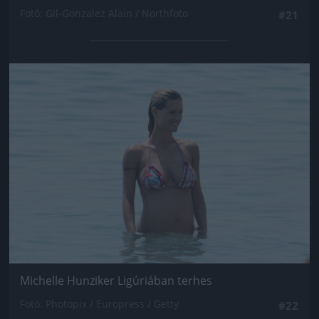
Fotó: Gil-Gonzalez Alain / Northfoto
#21
Jön még kép!
Michelle Hunziker Ligúriában terhes
Fotó: Photopix / Europress / Getty
#22