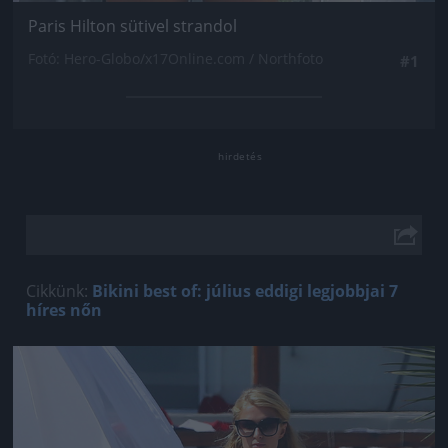
Paris Hilton sütivel strandol
Fotó: Hero-Globo/x17Online.com / Northfoto
#1
Cikkünk:
Bikini best of: július eddigi legjobbjai 7
híres nőn
Jön még kép!