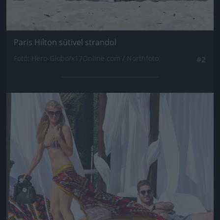
Paris Hilton sütivel strandol
Fotó: Hero-Globo/x17Online.com / Northfoto
#2
Jön még kép!