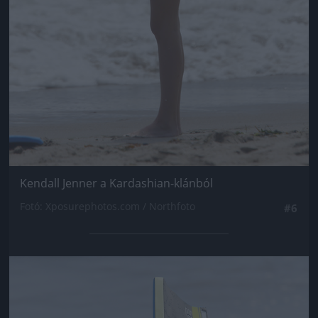
Kendall Jenner a Kardashian-klánból
Fotó: Xposurephotos.com / Northfoto
#6
Jön még kép!