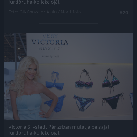
fürdőruha-kollekcióját
Fotó: Gil-Gonzalez Alain / Northfoto
#20
Jön még kép!
Victoria Silvstedt Párizsban mutatja be saját
fürdőruha-kollekcióját