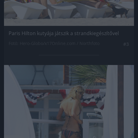
Paris Hilton kutyája játszik a strandkiegészítővel
Fotó: Hero-Globo/x17Online.com / Northfoto
#3
Jön még kép!