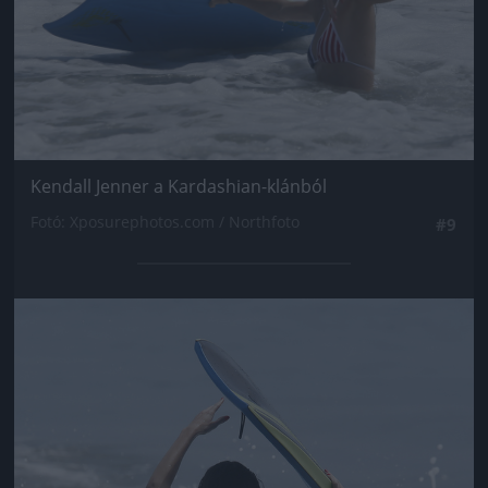
Kendall Jenner a Kardashian-klánból
Fotó: Xposurephotos.com / Northfoto
#9
Jön még kép!