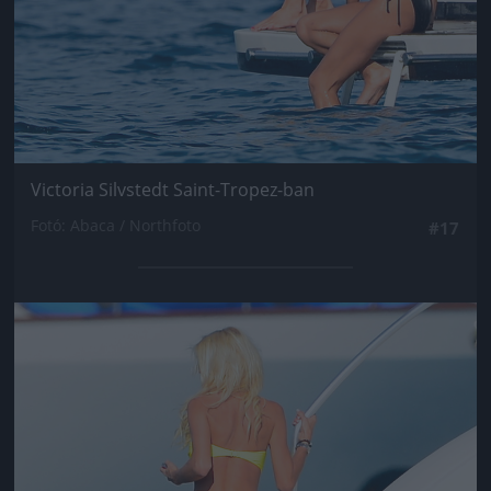
Victoria Silvstedt Saint-Tropez-ban
Fotó: Abaca / Northfoto
#17
Jön még kép!