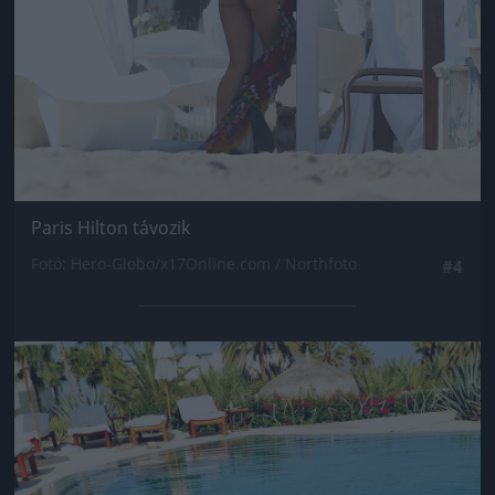
Paris Hilton távozik
Fotó: Hero-Globo/x17Online.com / Northfoto
#4
Jön még kép!