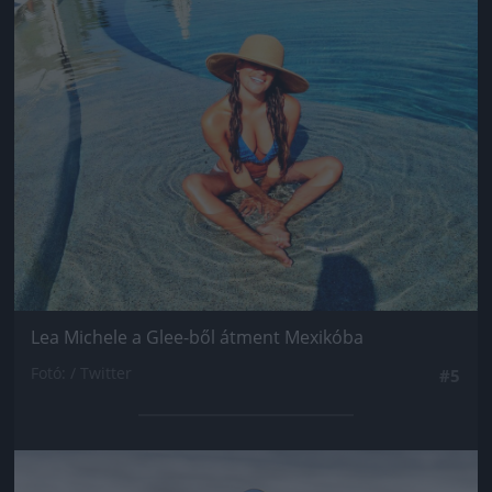
Lea Michele a Glee-ből átment Mexikóba
Fotó: / Twitter
#5
Jön még kép!