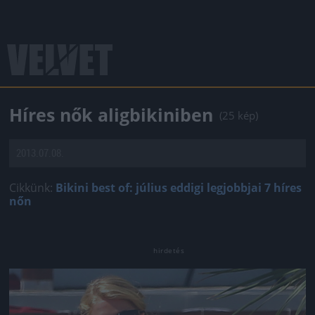
Híres nők aligbikiniben
(25 kép)
2013.07.08.
Cikkünk:
Bikini best of: július eddigi legjobbjai 7 híres
nőn
Jön még kép!