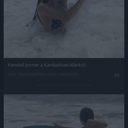
Kendall Jenner a Kardashian-klánból
Fotó: Xposurephotos.com / Northfoto
#8
Jön még kép!