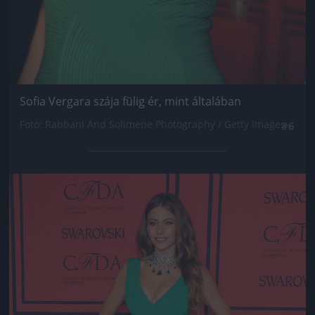
Sofia Vergara szája fülig ér, mint általában
Fotó: Rabbani And Solimene Photography / Getty Images
#6
Jön még kép!