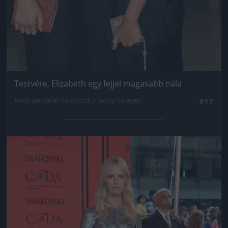
Testvére, Elizabeth egy fejjel magasabb nála
Fotó: Jennifer Graylock / Getty Images
#17
Jön még kép!