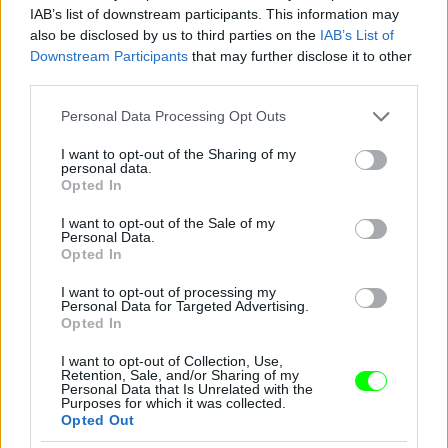
IAB’s list of downstream participants. This information may
also be disclosed by us to third parties on the
IAB’s List of
Downstream Participants
that may further disclose it to other
third parties.
Jön még kép!
Please note that this website/app uses one or more Google
Personal Data Processing Opt Outs
services and may gather and store information including but
not limited to your visit or usage behaviour. You may click to
I want to opt-out of the Sharing of my
personal data.
grant or deny consent to Google and its third-party tags to
Opted In
use your data for below specified purposes in below Google
consent section.
I want to opt-out of the Sale of my
Personal Data.
Opted In
I want to opt-out of processing my
Personal Data for Targeted Advertising.
Opted In
I want to opt-out of Collection, Use,
Retention, Sale, and/or Sharing of my
Personal Data that Is Unrelated with the
Purposes for which it was collected.
Opted Out