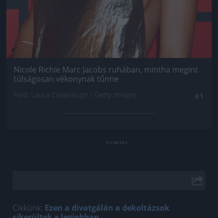
Nicole Richie Marc Jacobs ruhában, mintha megint
túlságosan vékonynak tűnne
Fotó: Laura Cavanaugh / Getty Images
#1
Cikkünk:
Ezen a divatgálán a dekoltázsok
sikerültek a legjobban