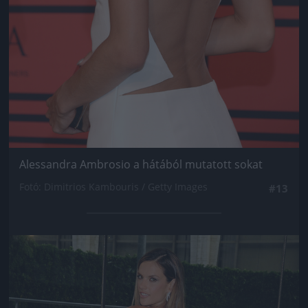
Alessandra Ambrosio a hátából mutatott sokat
Fotó: Dimitrios Kambouris / Getty Images
#13
Jön még kép!