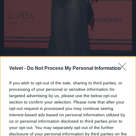
Velvet -
Do Not Process My Personal Information
If you wish to opt-out of the sale, sharing to third parties, or
processing of your personal or sensitive information for
targeted advertising by us, please use the below opt-out
section to confirm your selection. Please note that after your
opt-out request is processed you may continue seeing
interest-based ads based on personal information utilized by
Volt néhány meglepő szett is, Jemima Kirke
us or personal information disclosed to third parties prior to
választása nem biztos, hogy nyerő volt
your opt-out. You may separately opt-out of the further
Fotó: Andrew H. Walker / Getty Images
#8
disclosure of your personal information by third parties on the