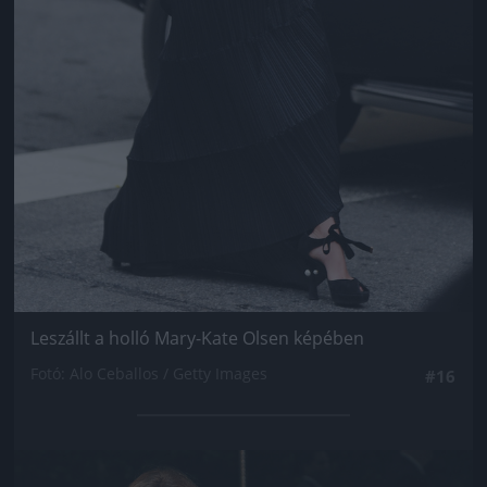
Leszállt a holló Mary-Kate Olsen képében
Fotó: Alo Ceballos / Getty Images
#16
Jön még kép!