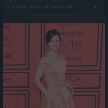
Fotó: Dimitrios Kambouris / Getty Images
#11
Jön még kép!