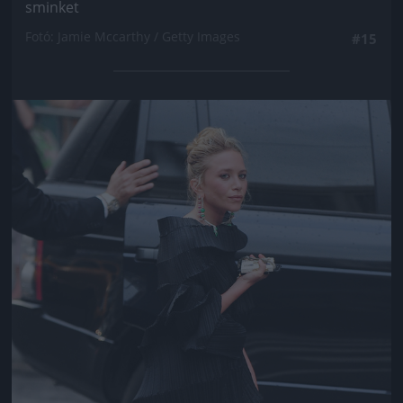
sminket
Fotó: Jamie Mccarthy / Getty Images
#15
Jön még kép!