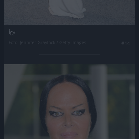
Így
Fotó: Jennifer Graylock / Getty Images
#14
Jön még kép!