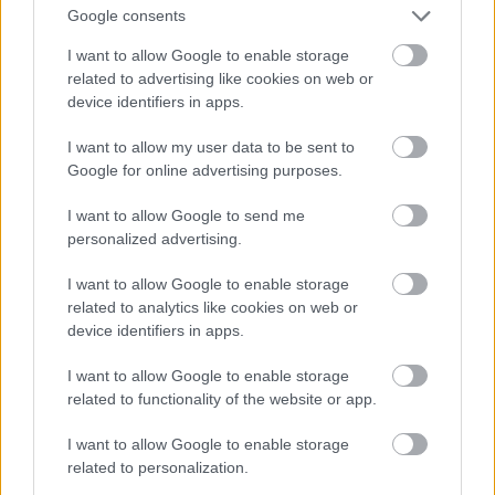
Google consents
I want to allow Google to enable storage
related to advertising like cookies on web or
device identifiers in apps.
I want to allow my user data to be sent to
Google for online advertising purposes.
Hogy miért tette ezt magával Adriana Lima? Talán
I want to allow Google to send me
Joan Smallst akarta utánozni, aki Cannes-ban egy
personalized advertising.
ugyanilyet viselt
I want to allow Google to enable storage
Fotó: Alo Ceballos / Getty Images
#9
related to analytics like cookies on web or
device identifiers in apps.
I want to allow Google to enable storage
Jön még kép!
related to functionality of the website or app.
I want to allow Google to enable storage
related to personalization.