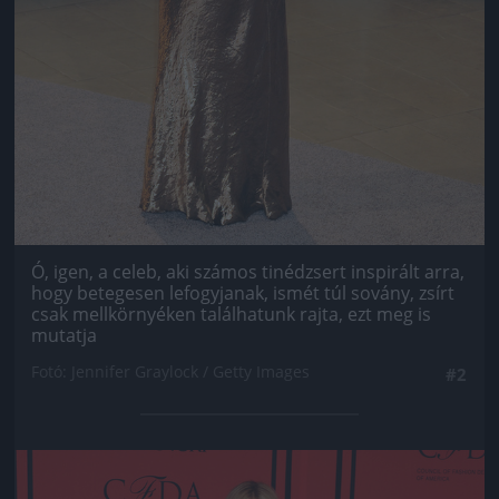
Ó, igen, a celeb, aki számos tinédzsert inspirált arra,
hogy betegesen lefogyjanak, ismét túl sovány, zsírt
csak mellkörnyéken találhatunk rajta, ezt meg is
mutatja
Fotó: Jennifer Graylock / Getty Images
#2
Jön még kép!