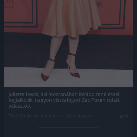
Juliette Lewis, aki mostanában inkább zenéléssel
foglalkozik, nagyon visszafogott Zac Posen ruhát
választott
Fotó: Dimitrios Kambouris / Getty Images
#12