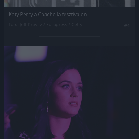
Katy Perry a Coachella fesztiválon
Fotó: Jeff Kravitz / Europress / Getty
#4
Jön még kép!