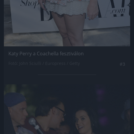
Katy Perry a Coachella fesztiválon
Fotó: John Sciulli / Europress / Getty
#3
Jön még kép!