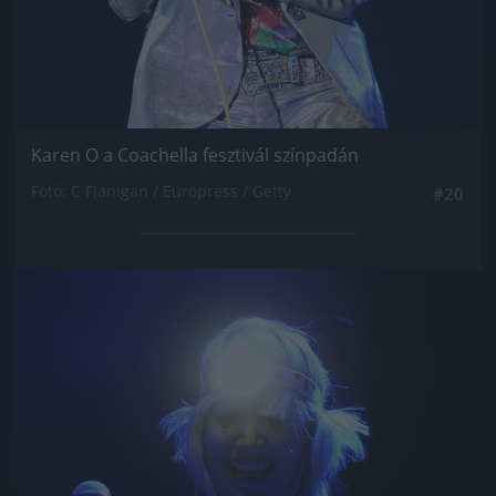
Karen O a Coachella fesztivál színpadán
Fotó: C Flanigan / Europress / Getty
#20
Jön még kép!