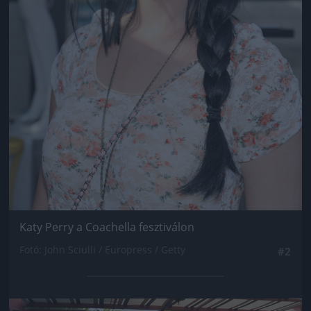
Katy Perry a Coachella fesztiválon
Fotó: John Sciulli / Europress / Getty
#2