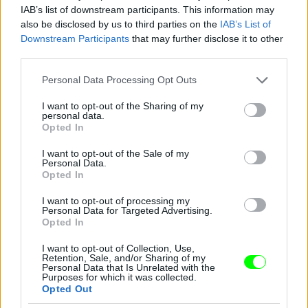
IAB’s list of downstream participants. This information may
also be disclosed by us to third parties on the
IAB’s List of
Downstream Participants
that may further disclose it to other
third parties.
Please note that this website/app uses one or more Google
Personal Data Processing Opt Outs
services and may gather and store information including but
not limited to your visit or usage behaviour. You may click to
I want to opt-out of the Sharing of my
personal data.
grant or deny consent to Google and its third-party tags to
Opted In
use your data for below specified purposes in below Google
consent section.
I want to opt-out of the Sale of my
Personal Data.
Opted In
I want to opt-out of processing my
Personal Data for Targeted Advertising.
Opted In
Stacy Keibler elvegyül a tömegben a Coachella
I want to opt-out of Collection, Use,
fesztiválon
Retention, Sale, and/or Sharing of my
Personal Data that Is Unrelated with the
Fotó: Mark Davis / Europress / Getty
Purposes for which it was collected.
#10
Opted Out