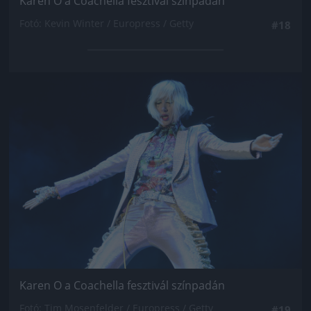
Karen O a Coachella fesztivál színpadán
Fotó: Kevin Winter / Europress / Getty
#18
Jön még kép!
Karen O a Coachella fesztivál színpadán
Fotó: Tim Mosenfelder / Europress / Getty
#19