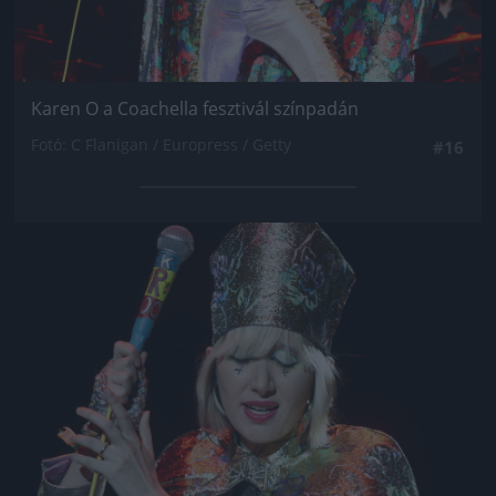
Karen O a Coachella fesztivál színpadán
Fotó: C Flanigan / Europress / Getty
#16
Jön még kép!