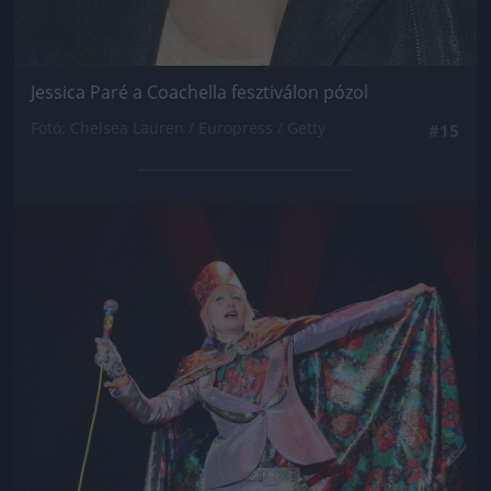
Jessica Paré a Coachella fesztiválon pózol
Fotó: Chelsea Lauren / Europress / Getty
#15
Jön még kép!