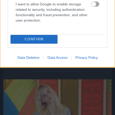
I want to allow Google to enable storage
related to security, including authentication
functionality and fraud prevention, and other
user protection.
CONFIRM
Andrej Pejic átfogja Sophie Sumner derekát egy fotó
kedvéért
Data Deletion
Data Access
Privacy Policy
Fotó: Rachel Murray / Europress / Getty
#11
Jön még kép!