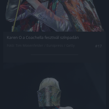
Karen O a Coachella fesztivál színpadán
Fotó: Tim Mosenfelder / Europress / Getty
#17
Jön még kép!