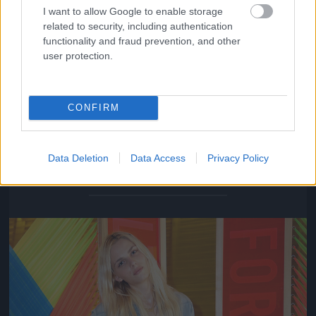
I want to allow Google to enable storage
related to security, including authentication
functionality and fraud prevention, and other
user protection.
CONFIRM
Andrej Pejic átfogja Sophie Sumner derekát egy fotó
kedvéért
Data Deletion
Data Access
Privacy Policy
Fotó: Rachel Murray / Europress / Getty
#11
Jön még kép!