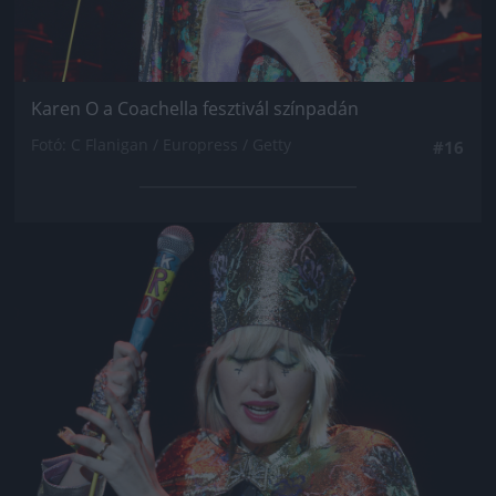
Karen O a Coachella fesztivál színpadán
Fotó: C Flanigan / Europress / Getty
#16
Jön még kép!