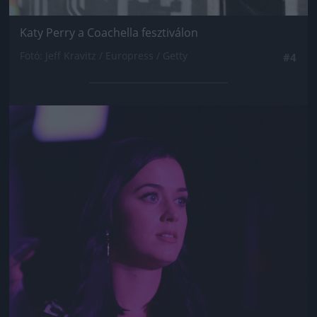
Katy Perry a Coachella fesztiválon
Fotó: Jeff Kravitz / Europress / Getty
#4
Jön még kép!