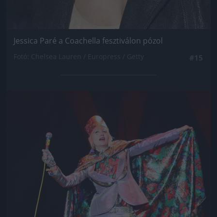
Jessica Paré a Coachella fesztiválon pózol
Fotó: Chelsea Lauren / Europress / Getty
#15
Jön még kép!