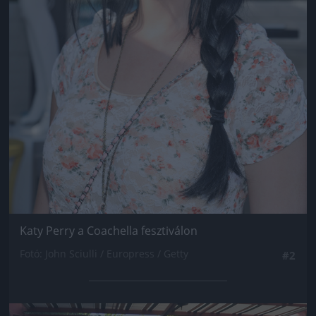
Katy Perry a Coachella fesztiválon
Fotó: John Sciulli / Europress / Getty
#2