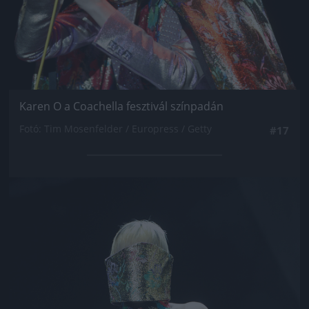
Karen O a Coachella fesztivál színpadán
Fotó: Tim Mosenfelder / Europress / Getty
#17
Jön még kép!