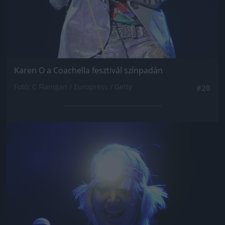
Karen O a Coachella fesztivál színpadán
Fotó: C Flanigan / Europress / Getty
#20
Jön még kép!