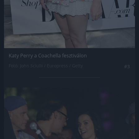
Katy Perry a Coachella fesztiválon
Fotó: John Sciulli / Europress / Getty
#3
Jön még kép!