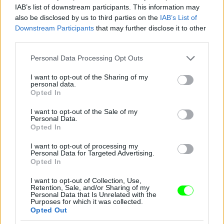
IAB’s list of downstream participants. This information may
also be disclosed by us to third parties on the
IAB’s List of
Downstream Participants
that may further disclose it to other
third parties.
Please note that this website/app uses one or more Google
Personal Data Processing Opt Outs
services and may gather and store information including but
not limited to your visit or usage behaviour. You may click to
I want to opt-out of the Sharing of my
personal data.
grant or deny consent to Google and its third-party tags to
Opted In
use your data for below specified purposes in below Google
consent section.
I want to opt-out of the Sale of my
Personal Data.
Opted In
I want to opt-out of processing my
Personal Data for Targeted Advertising.
Opted In
Stacy Keibler elvegyül a tömegben a Coachella
I want to opt-out of Collection, Use,
fesztiválon
Retention, Sale, and/or Sharing of my
Personal Data that Is Unrelated with the
Fotó: Mark Davis / Europress / Getty
Purposes for which it was collected.
#10
Opted Out