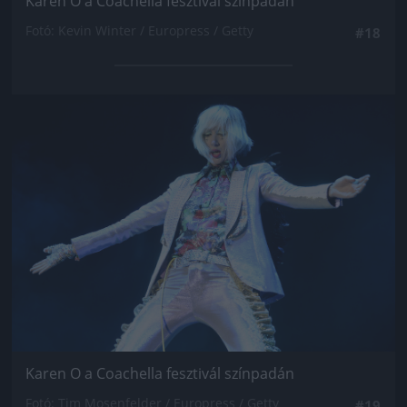
Karen O a Coachella fesztivál színpadán
Fotó: Kevin Winter / Europress / Getty
#18
Jön még kép!
Karen O a Coachella fesztivál színpadán
Fotó: Tim Mosenfelder / Europress / Getty
#19