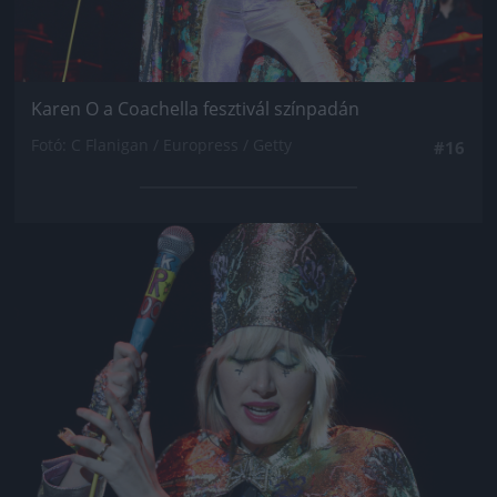
Karen O a Coachella fesztivál színpadán
Fotó: C Flanigan / Europress / Getty
#16
Jön még kép!