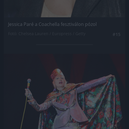
Jessica Paré a Coachella fesztiválon pózol
Fotó: Chelsea Lauren / Europress / Getty
#15
Jön még kép!