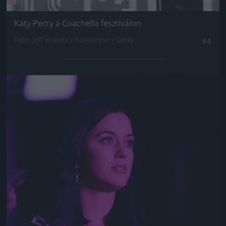
Katy Perry a Coachella fesztiválon
Fotó: Jeff Kravitz / Europress / Getty
#4
Jön még kép!