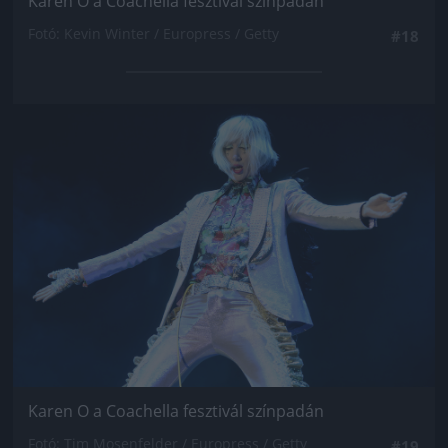
Karen O a Coachella fesztivál színpadán
Fotó: Kevin Winter / Europress / Getty
#18
Jön még kép!
Karen O a Coachella fesztivál színpadán
Fotó: Tim Mosenfelder / Europress / Getty
#19