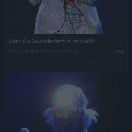
Karen O a Coachella fesztivál színpadán
Fotó: C Flanigan / Europress / Getty
#20
Jön még kép!