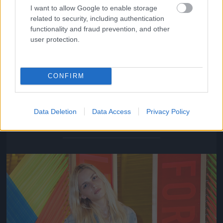
I want to allow Google to enable storage
related to security, including authentication
functionality and fraud prevention, and other
user protection.
CONFIRM
Andrej Pejic átfogja Sophie Sumner derekát egy fotó
kedvéért
Data Deletion
Data Access
Privacy Policy
Fotó: Rachel Murray / Europress / Getty
#11
Jön még kép!