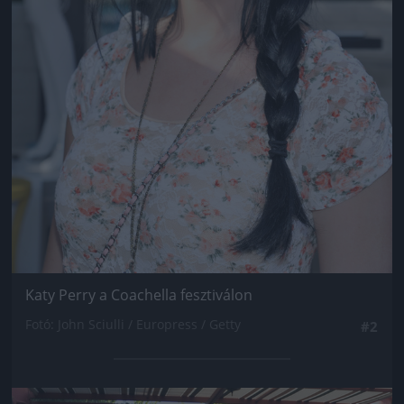
Katy Perry a Coachella fesztiválon
Fotó: John Sciulli / Europress / Getty
#2