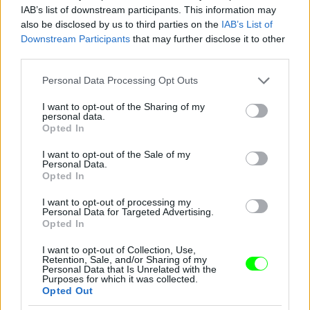
IAB’s list of downstream participants. This information may
also be disclosed by us to third parties on the
IAB’s List of
Downstream Participants
that may further disclose it to other
third parties.
Please note that this website/app uses one or more Google
Personal Data Processing Opt Outs
services and may gather and store information including but
not limited to your visit or usage behaviour. You may click to
I want to opt-out of the Sharing of my
personal data.
grant or deny consent to Google and its third-party tags to
Opted In
use your data for below specified purposes in below Google
consent section.
I want to opt-out of the Sale of my
Personal Data.
Opted In
I want to opt-out of processing my
Personal Data for Targeted Advertising.
Opted In
Stacy Keibler elvegyül a tömegben a Coachella
I want to opt-out of Collection, Use,
fesztiválon
Retention, Sale, and/or Sharing of my
Personal Data that Is Unrelated with the
Fotó: Mark Davis / Europress / Getty
Purposes for which it was collected.
#10
Opted Out