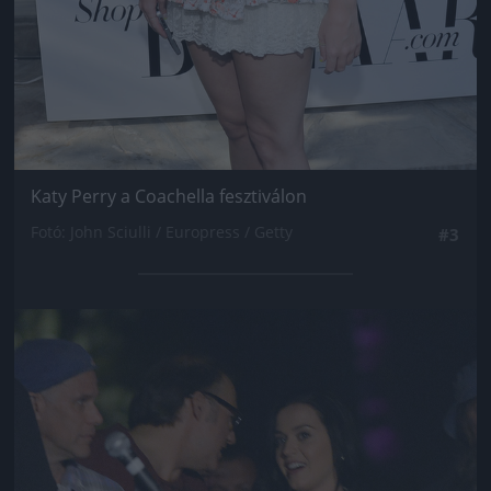
Katy Perry a Coachella fesztiválon
Fotó: John Sciulli / Europress / Getty
#3
Jön még kép!