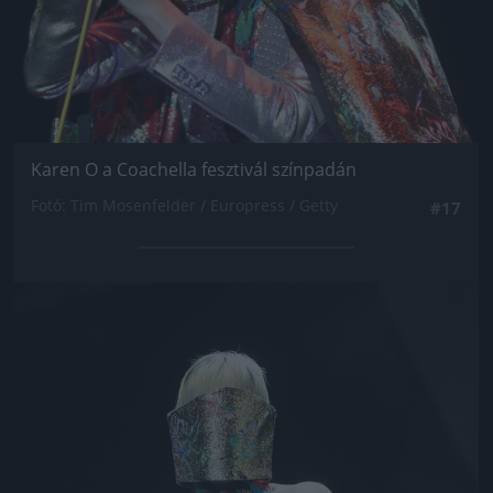
Karen O a Coachella fesztivál színpadán
Fotó: Tim Mosenfelder / Europress / Getty
#17
Jön még kép!