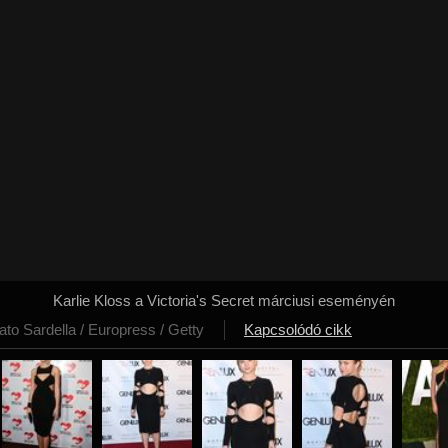
Karlie Kloss a Victoria's Secret márciusi eseményén
ato Sardella / Europress / Getty
Kapcsolódó cikk