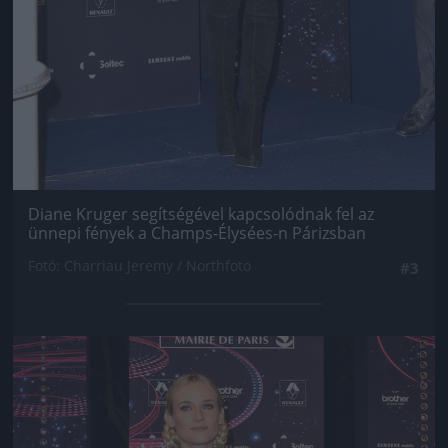
Diane Kruger segítségével kapcsolódnak fel az
ünnepi fények a Champs-Élysées-n Párizsban
Fotó: Charriau Jeremy / Northfoto
#3
Jön még kép!