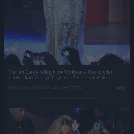
Mariah Carey fellép New Yorkban a Rockefeller
Center karácsonyi fényeinek felkapcsolásakor
Fotó: Xposurephotos.com / Northfoto
#15
Jön még kép!