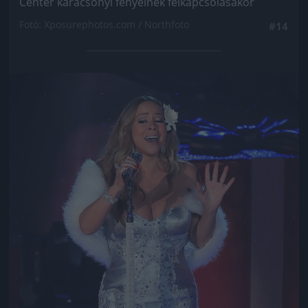
Center karácsonyi fényeinek felkapcsolásakor
Fotó: Xposurephotos.com / Northfoto
#14
Jön még kép!