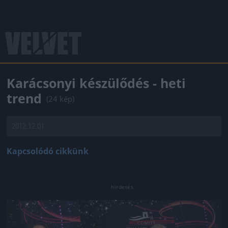
Karácsonyi készülődés - heti
trend
(24 kép)
2012.12.01.
Kapcsolódó cikkünk
Jön még kép!