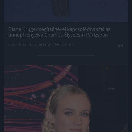
Diane Kruger segítségével kapcsolódnak fel az
ünnepi fények a Champs-Élysées-n Párizsban
Fotó: Charriau Jeremy / Northfoto
#4
Jön még kép!