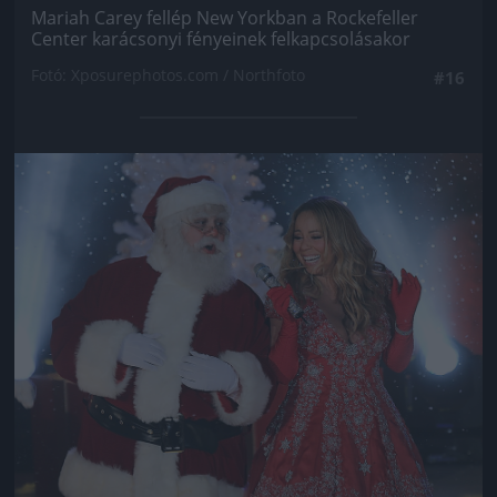
Mariah Carey fellép New Yorkban a Rockefeller
Center karácsonyi fényeinek felkapcsolásakor
Fotó: Xposurephotos.com / Northfoto
#16
Jön még kép!