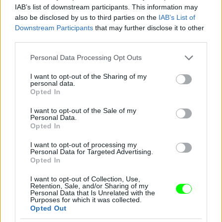
IAB’s list of downstream participants. This information may
also be disclosed by us to third parties on the
IAB’s List of
Heidi Klum adventi díszítéseket készít a gyerekeivel
Downstream Participants
that may further disclose it to other
third parties.
Fotó: Ionu-Acev/x17Online.com / Northfoto
#9
Please note that this website/app uses one or more Google
Personal Data Processing Opt Outs
services and may gather and store information including but
not limited to your visit or usage behaviour. You may click to
I want to opt-out of the Sharing of my
personal data.
grant or deny consent to Google and its third-party tags to
Jön még kép!
Opted In
use your data for below specified purposes in below Google
consent section.
I want to opt-out of the Sale of my
Personal Data.
Opted In
I want to opt-out of processing my
Personal Data for Targeted Advertising.
Opted In
I want to opt-out of Collection, Use,
Retention, Sale, and/or Sharing of my
Personal Data that Is Unrelated with the
Purposes for which it was collected.
Opted Out