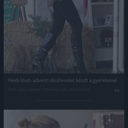
Heidi Klum adventi díszítéseket készít a gyerekeivel
Fotó: Ionu-Acev/x17Online.com / Northfoto
#6
Jön még kép!