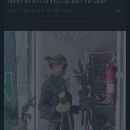
ünnepi fények a Champs-Élysées-n Párizsban
Fotó: Charriau Jeremy / Northfoto
#5
Jön még kép!