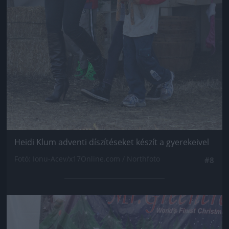
Heidi Klum adventi díszítéseket készít a gyerekeivel
Fotó: Ionu-Acev/x17Online.com / Northfoto
#8
Jön még kép!