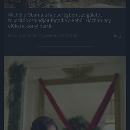
Michelle Obama a hadseregben szolgálatot
teljesítők családjait fogadja a Fehér Házban egy
előkarácsonyi partin
Fotó: Upi Photo / Eyevine / Northfoto
#12
Jön még kép!