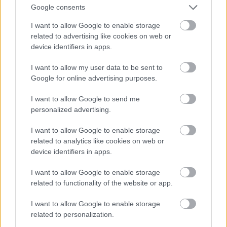
Google consents
Michelle Obama a hadseregben szolgálatot
teljesítők családjait fogadja a Fehér Házban egy
I want to allow Google to enable storage
előkarácsonyi partin
related to advertising like cookies on web or
device identifiers in apps.
Fotó: Upi Photo / Eyevine / Northfoto
#10
I want to allow my user data to be sent to
Google for online advertising purposes.
Jön még kép!
I want to allow Google to send me
personalized advertising.
I want to allow Google to enable storage
related to analytics like cookies on web or
device identifiers in apps.
I want to allow Google to enable storage
related to functionality of the website or app.
I want to allow Google to enable storage
related to personalization.