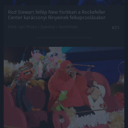
Rod Stewart fellép New Yorkban a Rockefeller
Center karácsonyi fényeinek felkapcsolásakor
Fotó: Upi Photo / Eyevine / Northfoto
#21
Jön még kép!