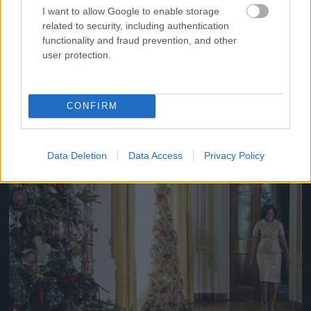
I want to allow Google to enable storage
Michelle Obama a hadseregben szolgálatot
related to security, including authentication
teljesítők családjait fogadja a Fehér Házban egy
functionality and fraud prevention, and other
előkarácsonyi partin
user protection.
Fotó: Upi Photo / Eyevine / Northfoto
#11
CONFIRM
Jön még kép!
Data Deletion
Data Access
Privacy Policy