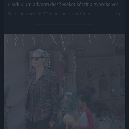
Heidi Klum adventi díszítéseket készít a gyerekeivel
Fotó: Ionu-Acev/x17Online.com / Northfoto
#7
Jön még kép!