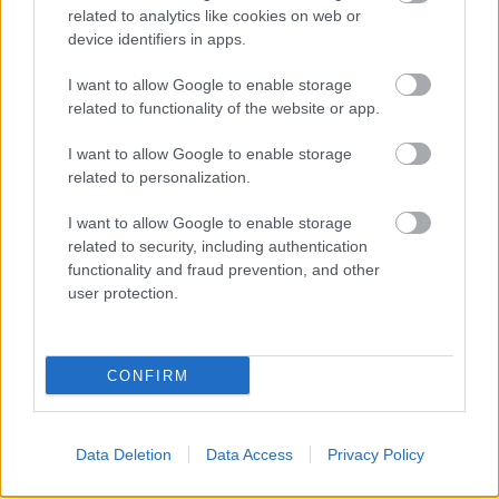
related to analytics like cookies on web or
Michelle Obama a hadseregben szolgálatot
device identifiers in apps.
teljesítők családjait fogadja a Fehér Házban egy
előkarácsonyi partin
I want to allow Google to enable storage
Fotó: Upi Photo / Eyevine / Northfoto
#10
related to functionality of the website or app.
I want to allow Google to enable storage
related to personalization.
Jön még kép!
I want to allow Google to enable storage
related to security, including authentication
functionality and fraud prevention, and other
user protection.
CONFIRM
Data Deletion
Data Access
Privacy Policy