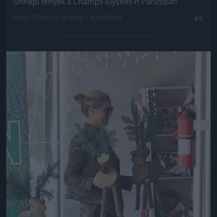
ünnepi fények a Champs-Élysées-n Párizsban
Fotó: Charriau Jeremy / Northfoto
#5
Jön még kép!