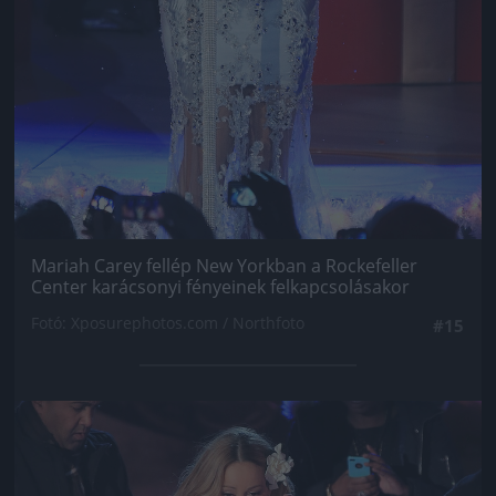
Mariah Carey fellép New Yorkban a Rockefeller
Center karácsonyi fényeinek felkapcsolásakor
Fotó: Xposurephotos.com / Northfoto
#15
Jön még kép!