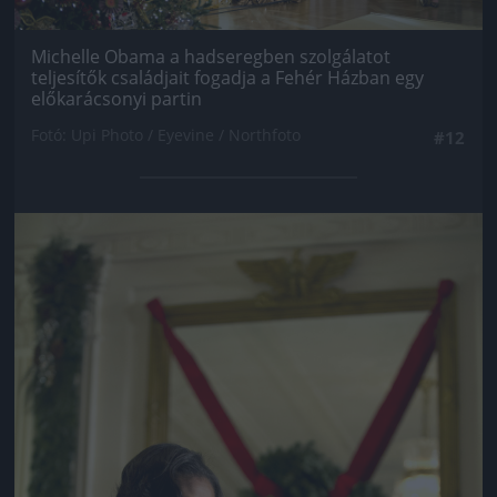
Michelle Obama a hadseregben szolgálatot
teljesítők családjait fogadja a Fehér Házban egy
előkarácsonyi partin
Fotó: Upi Photo / Eyevine / Northfoto
#12
Jön még kép!