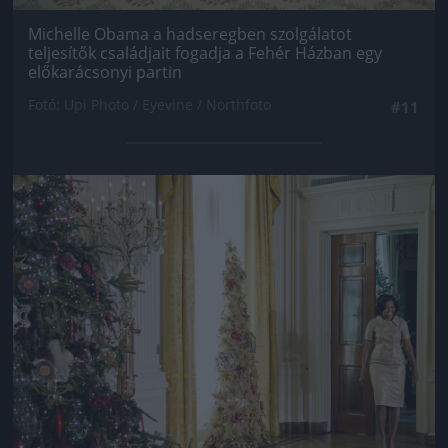
Michelle Obama a hadseregben szolgálatot
teljesítők családjait fogadja a Fehér Házban egy
előkarácsonyi partin
Fotó: Upi Photo / Eyevine / Northfoto
#11
Jön még kép!