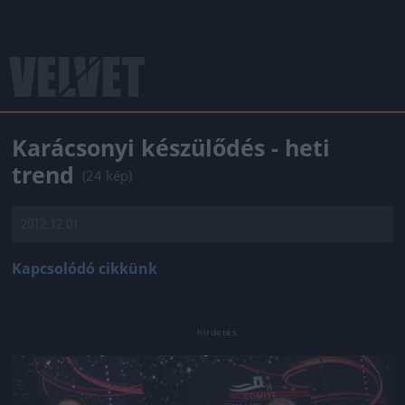
Karácsonyi készülődés - heti
trend
(24 kép)
2012.12.01.
Kapcsolódó cikkünk
Jön még kép!