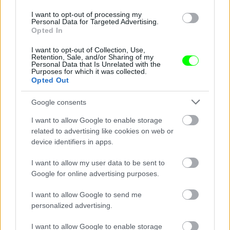
I want to opt-out of processing my
Personal Data for Targeted Advertising.
Heidi Klum adventi díszítéseket készít a gyerekeivel
Opted In
Fotó: Ionu-Acev/x17Online.com / Northfoto
#9
I want to opt-out of Collection, Use,
Retention, Sale, and/or Sharing of my
Personal Data that Is Unrelated with the
Purposes for which it was collected.
Opted Out
Jön még kép!
Google consents
I want to allow Google to enable storage
related to advertising like cookies on web or
device identifiers in apps.
I want to allow my user data to be sent to
Google for online advertising purposes.
I want to allow Google to send me
personalized advertising.
I want to allow Google to enable storage