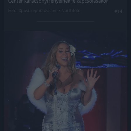
Center karácsonyi fényeinek felkapcsolásakor
Fotó: Xposurephotos.com / Northfoto
#14
Jön még kép!