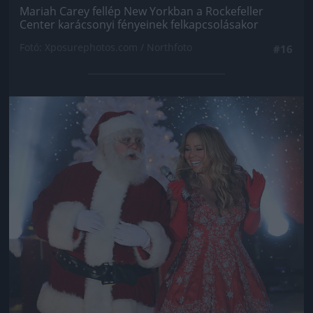
Mariah Carey fellép New Yorkban a Rockefeller
Center karácsonyi fényeinek felkapcsolásakor
Fotó: Xposurephotos.com / Northfoto
#16
Jön még kép!