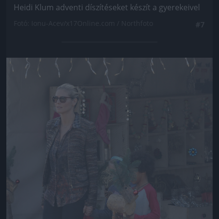
Heidi Klum adventi díszítéseket készít a gyerekeivel
Fotó: Ionu-Acev/x17Online.com / Northfoto
#7
Jön még kép!