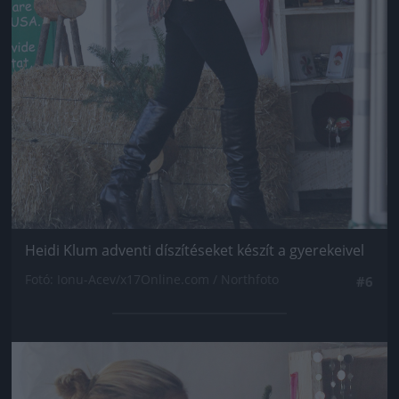
Heidi Klum adventi díszítéseket készít a gyerekeivel
Fotó: Ionu-Acev/x17Online.com / Northfoto
#6
Jön még kép!