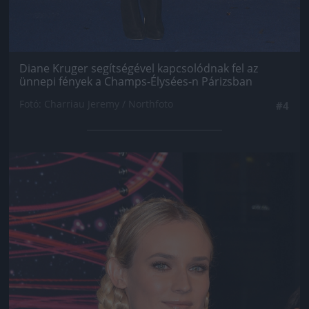
Diane Kruger segítségével kapcsolódnak fel az
ünnepi fények a Champs-Élysées-n Párizsban
Fotó: Charriau Jeremy / Northfoto
#4
Jön még kép!