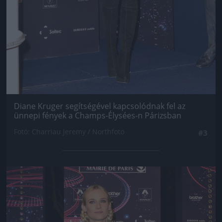
Diane Kruger segítségével kapcsolódnak fel az
ünnepi fények a Champs-Élysées-n Párizsban
Fotó: Charriau Jeremy / Northfoto
#3
Jön még kép!