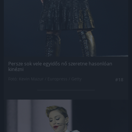
Persze sok vele egyidős nő szeretne hasonlóan
kinézni
Fotó: Kevin Mazur / Europress / Getty
#18
Jön még kép!