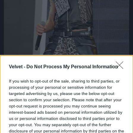
Velvet -
Do Not Process My Personal Information
Több volt mind vendég, fel is lépett
If you wish to opt-out of the sale, sharing to third parties, or
processing of your personal or sensitive information for
Fotó: Kevin Mazur / Europress / Getty
#9
targeted advertising by us, please use the below opt-out
section to confirm your selection. Please note that after your
opt-out request is processed you may continue seeing
interest-based ads based on personal information utilized by
Jön még kép!
us or personal information disclosed to third parties prior to
your opt-out. You may separately opt-out of the further
disclosure of your personal information by third parties on the