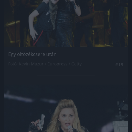
Egy öltözékcsere után
Fotó: Kevin Mazur / Europress / Getty
#15
Jön még kép!