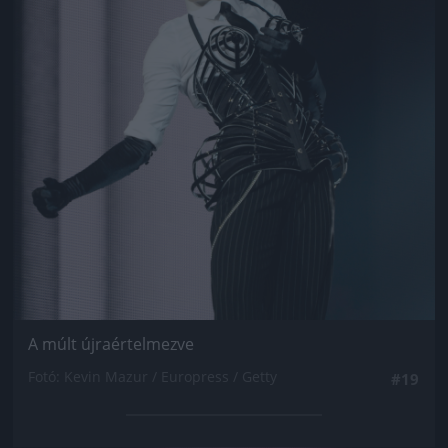
A múlt újraértelmezve
Fotó: Kevin Mazur / Europress / Getty
#19