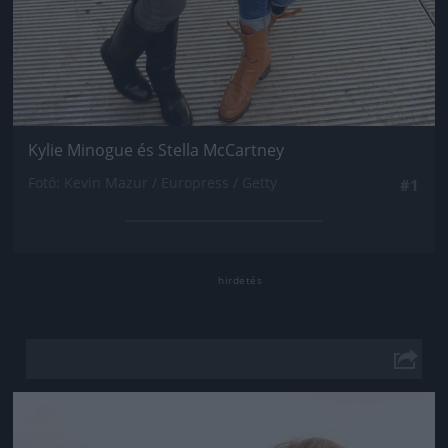
Kylie Minogue és Stella McCartney
Fotó: Kevin Mazur / Europress / Getty
#1
Jön még kép!