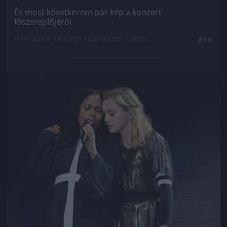
És most következzen pár kép a koncert
főszereplőjéről
Fotó: Samir Hussein / Europress / Getty
#16
Jön még kép!