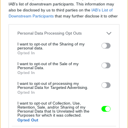
IAB’s list of downstream participants. This information may
also be disclosed by us to third parties on the
IAB’s List of
Downstream Participants
that may further disclose it to other
third parties.
Please note that this website/app uses one or more Google
Personal Data Processing Opt Outs
services and may gather and store information including but
not limited to your visit or usage behaviour. You may click to
I want to opt-out of the Sharing of my
personal data.
grant or deny consent to Google and its third-party tags to
Opted In
use your data for below specified purposes in below Google
consent section.
I want to opt-out of the Sale of my
Personal Data.
Opted In
I want to opt-out of processing my
Personal Data for Targeted Advertising.
Opted In
I want to opt-out of Collection, Use,
Retention, Sale, and/or Sharing of my
Personal Data that Is Unrelated with the
Purposes for which it was collected.
Opted Out