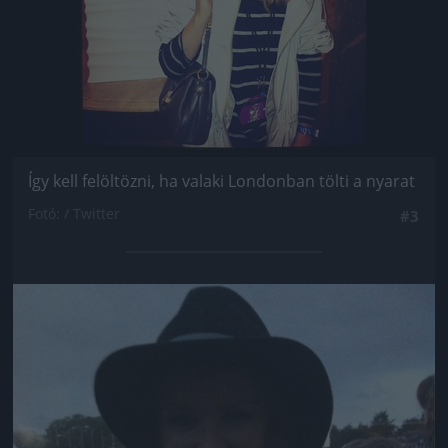
Így kell felöltözni, ha valaki Londonban tölti a nyarat
Fotó: / Twitter
#3
Jön még kép!