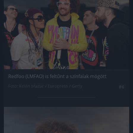
Redfoo (LMFAO) is feltűnt a színfalak mögött
Fotó: Kevin Mazur / Europress / Getty
#6
Jön még kép!