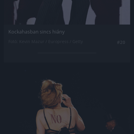
Kockahasban sincs hiány
Fotó: Kevin Mazur / Europress / Getty
#20
Jön még kép!