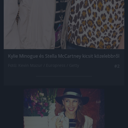
Kylie Minogue és Stella McCartney kicsit közelebbről
Fotó: Kevin Mazur / Europress / Getty
#2
Jön még kép!