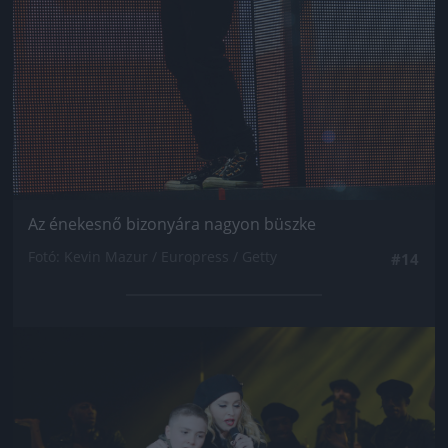
Az énekesnő bizonyára nagyon büszke
Fotó: Kevin Mazur / Europress / Getty
#14
Jön még kép!