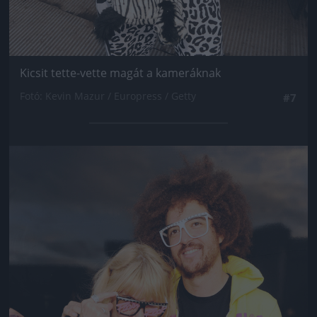
Kicsit tette-vette magát a kameráknak
Fotó: Kevin Mazur / Europress / Getty
#7
Jön még kép!