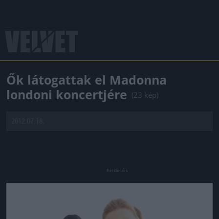
Ők látogattak el Madonna
londoni koncertjére
(23 kép)
2012.07.18.
Jön még kép!