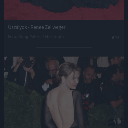
Uszályok - Renee Zellweger
Fotó: Doug Peters / Northfoto
#14
Jön még kép!