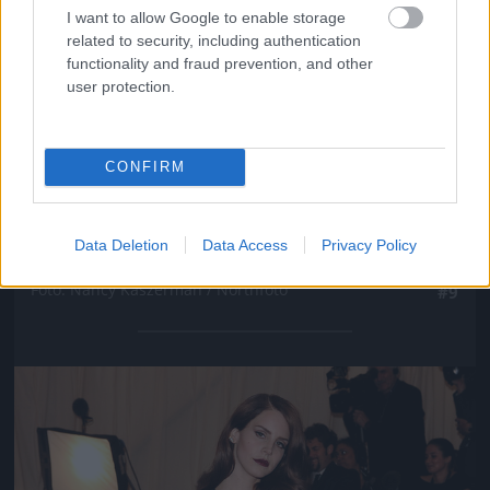
I want to allow Google to enable storage
related to security, including authentication
functionality and fraud prevention, and other
user protection.
CONFIRM
Data Deletion
Data Access
Privacy Policy
Persze sokkal többet mutatott a hátából
Fotó: Nancy Kaszerman / Northfoto
#9
Jön még kép!