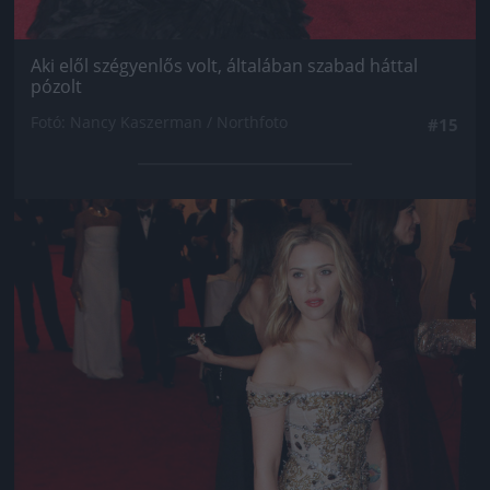
Aki elől szégyenlős volt, általában szabad háttal
pózolt
Fotó: Nancy Kaszerman / Northfoto
#15
Jön még kép!