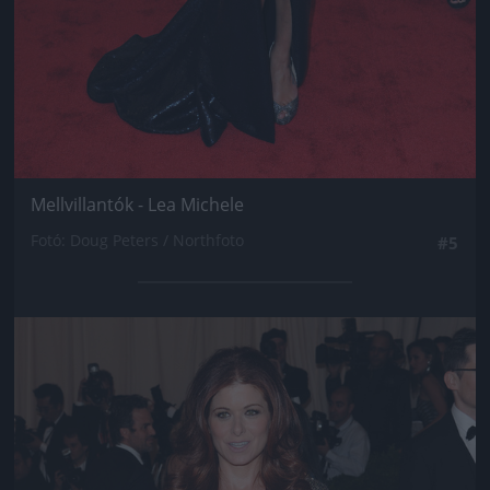
Mellvillantók - Lea Michele
Fotó: Doug Peters / Northfoto
#5
Jön még kép!