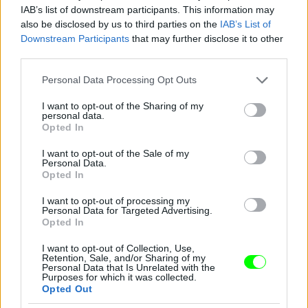
IAB’s list of downstream participants. This information may
also be disclosed by us to third parties on the
IAB’s List of
Downstream Participants
that may further disclose it to other
third parties.
Please note that this website/app uses one or more Google
Personal Data Processing Opt Outs
services and may gather and store information including but
not limited to your visit or usage behaviour. You may click to
I want to opt-out of the Sharing of my
personal data.
grant or deny consent to Google and its third-party tags to
Opted In
use your data for below specified purposes in below Google
consent section.
I want to opt-out of the Sale of my
Personal Data.
Opted In
I want to opt-out of processing my
Personal Data for Targeted Advertising.
Opted In
Zárt nyak - Cameron Diaz
Fotó: Nancy Kaszerman / Northfoto
#8
I want to opt-out of Collection, Use,
Retention, Sale, and/or Sharing of my
Personal Data that Is Unrelated with the
Purposes for which it was collected.
Opted Out