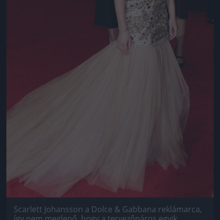
Scarlett Johansson a Dolce & Gabbana reklámarca,
így nem meglepő, hogy a tervezőpáros egyik