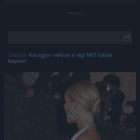
Cikkünk:
Kacagjon velünk a régi MET-bálok
képein!
Jön még kép!