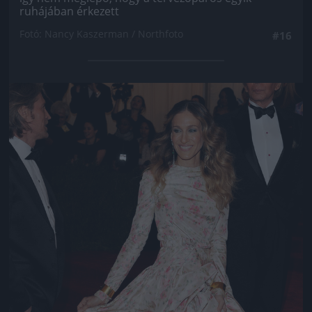
ruhájában érkezett
Fotó: Nancy Kaszerman / Northfoto
#16
Jön még kép!