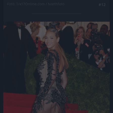
Fotó: T/x17Online.com / Northfoto
#12
Jön még kép!