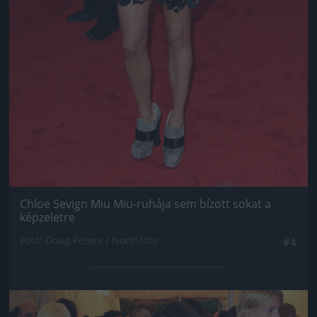
Chloe Sevign Miu Miu-ruhája sem bízott sokat a
képzeletre
Fotó: Doug Peters / Northfoto
#4
Jön még kép!