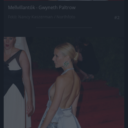
Mellvillantók - Gwyneth Paltrow
Fotó: Nancy Kaszerman / Northfoto
#2
Jön még kép!