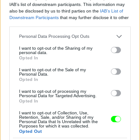
IAB’s list of downstream participants. This information may
also be disclosed by us to third parties on the
IAB’s List of
Downstream Participants
that may further disclose it to other
third parties.
Please note that this website/app uses one or more Google
Personal Data Processing Opt Outs
services and may gather and store information including but
not limited to your visit or usage behaviour. You may click to
I want to opt-out of the Sharing of my
personal data.
grant or deny consent to Google and its third-party tags to
Opted In
use your data for below specified purposes in below Google
consent section.
I want to opt-out of the Sale of my
Personal Data.
Opted In
I want to opt-out of processing my
Personal Data for Targeted Advertising.
Opted In
Zárt nyak - Cameron Diaz
Fotó: Nancy Kaszerman / Northfoto
#8
I want to opt-out of Collection, Use,
Retention, Sale, and/or Sharing of my
Personal Data that Is Unrelated with the
Purposes for which it was collected.
Opted Out