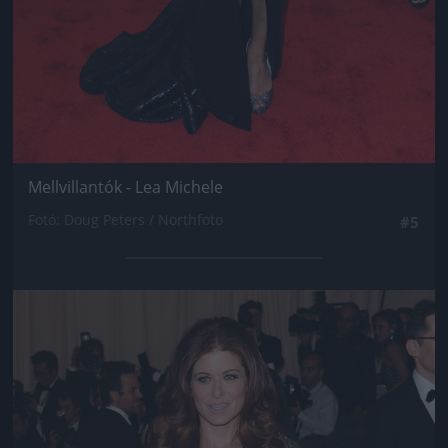
Mellvillantók - Lea Michele
Fotó: Doug Peters / Northfoto
#5
Jön még kép!