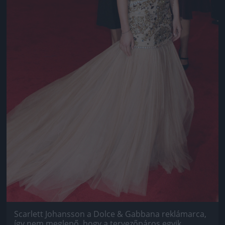
Scarlett Johansson a Dolce & Gabbana reklámarca,
így nem meglepő, hogy a tervezőpáros egyik