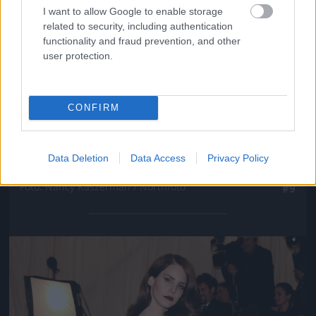
I want to allow Google to enable storage
related to security, including authentication
functionality and fraud prevention, and other
user protection.
CONFIRM
Data Deletion
Data Access
Privacy Policy
Persze sokkal többet mutatott a hátából
Fotó: Nancy Kaszerman / Northfoto
#9
Jön még kép!