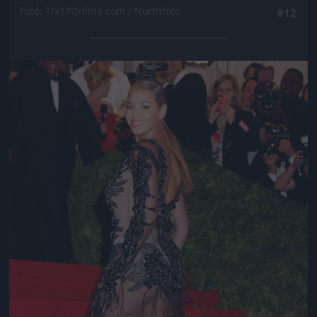
Fotó: T/x17Online.com / Northfoto
#12
Jön még kép!