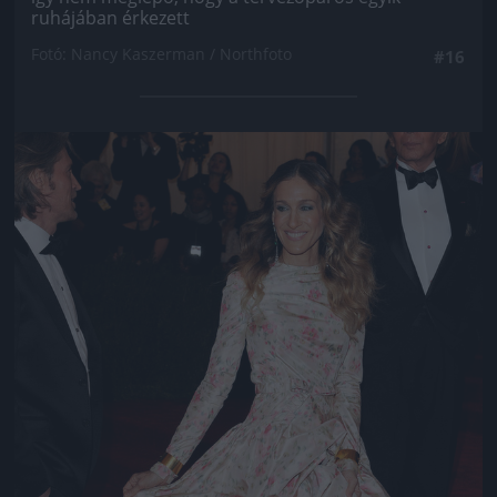
ruhájában érkezett
Fotó: Nancy Kaszerman / Northfoto
#16
Jön még kép!