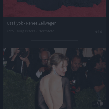
Uszályok - Renee Zellweger
Fotó: Doug Peters / Northfoto
#14
Jön még kép!