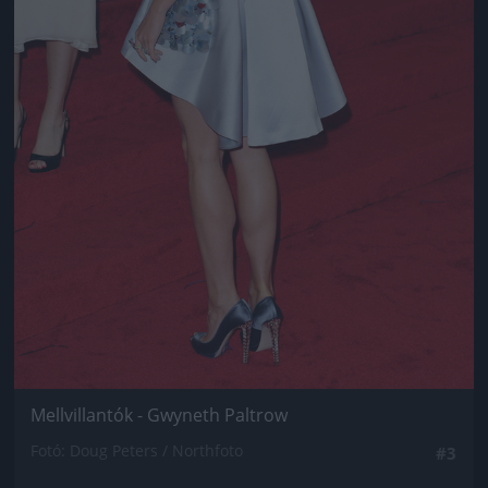
Mellvillantók - Gwyneth Paltrow
Fotó: Doug Peters / Northfoto
#3