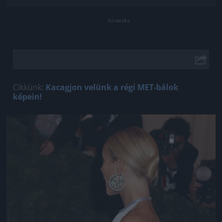
Cikkünk:
Kacagjon velünk a régi MET-bálok
képein!
Jön még kép!