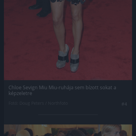
Chloe Sevign Miu Miu-ruhája sem bízott sokat a
képzeletre
Fotó: Doug Peters / Northfoto
#4
Jön még kép!