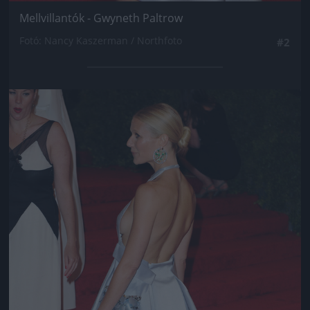
Mellvillantók - Gwyneth Paltrow
Fotó: Nancy Kaszerman / Northfoto
#2
Jön még kép!