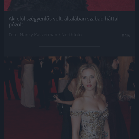
Aki elől szégyenlős volt, általában szabad háttal
pózolt
Fotó: Nancy Kaszerman / Northfoto
#15
Jön még kép!