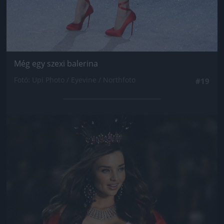
Még egy szexi balerina
Fotó: Upi Photo / Eyevine / Northfoto
#19
Jön még kép!