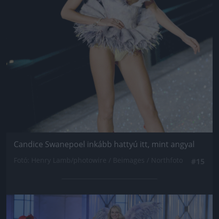
Candice Swanepoel inkább hattyú itt, mint angyal
Fotó: Henry Lamb/photowire / Beimages / Northfoto
#15
Jön még kép!