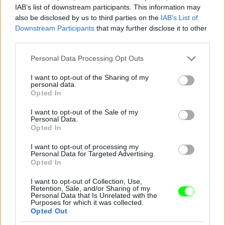
IAB’s list of downstream participants. This information may
also be disclosed by us to third parties on the
IAB’s List of
Downstream Participants
that may further disclose it to other
third parties.
Please note that this website/app uses one or more Google
Personal Data Processing Opt Outs
services and may gather and store information including but
not limited to your visit or usage behaviour. You may click to
I want to opt-out of the Sharing of my
personal data.
grant or deny consent to Google and its third-party tags to
Opted In
use your data for below specified purposes in below Google
consent section.
I want to opt-out of the Sale of my
Personal Data.
Opted In
I want to opt-out of processing my
Ez a csillogó izé mindenesetre meglepően sokat
Personal Data for Targeted Advertising.
takar a fenekéből
Opted In
Fotó: Gregory Pace / Beimages / Northfoto
#9
I want to opt-out of Collection, Use,
Retention, Sale, and/or Sharing of my
Personal Data that Is Unrelated with the
Purposes for which it was collected.
Opted Out