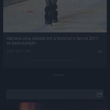
Adriana Lima üdvözli önt a Victoria\'s Secret 2011-
es bemutatóján
Fotó: AFP / AFP
#1
Jön még kép!