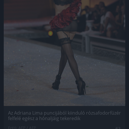
Az Adriana Lima puncijából kiinduló rózsafodorfüzér
felfelé egész a hónaljáig tekeredik
Fotó: AFP / AFP
#3