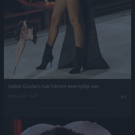
Izabel Goulart-nak három esernyője van
Fotó: AFP / AFP
#4
Jön még kép!