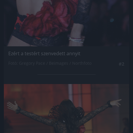
Ezért a testért szenvedett annyit
Fotó: Gregory Pace / Beimages / Northfoto
#2
Jön még kép!