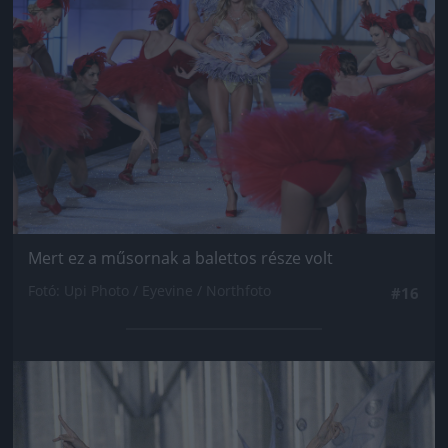
Mert ez a műsornak a balettos része volt
Fotó: Upi Photo / Eyevine / Northfoto
#16
Jön még kép!