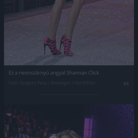
Ez a neonszárnyú angyal Shannan Click
Fotó: Gregory Pace / Beimages / Northfoto
#6
Jön még kép!