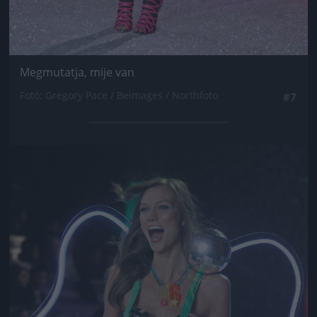
Megmutatja, mije van
Fotó: Gregory Pace / Beimages / Northfoto
#7
Jön még kép!