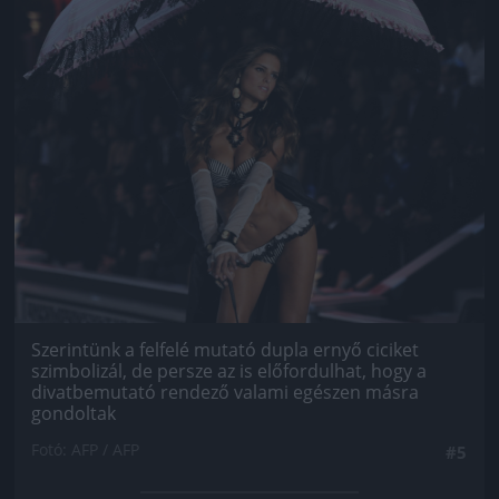
Szerintünk a felfelé mutató dupla ernyő ciciket
szimbolizál, de persze az is előfordulhat, hogy a
divatbemutató rendező valami egészen másra
gondoltak
Fotó: AFP / AFP
#5