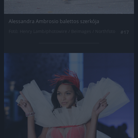
Alessandra Ambrosio balettos szerkója
Fotó: Henry Lamb/photowire / Beimages / Northfoto
#17
Jön még kép!