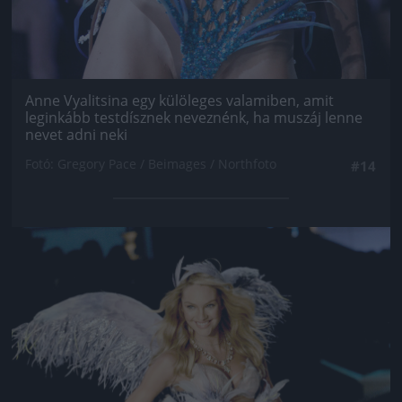
Anne Vyalitsina egy külöleges valamiben, amit
leginkább testdísznek neveznénk, ha muszáj lenne
nevet adni neki
Fotó: Gregory Pace / Beimages / Northfoto
#14
Jön még kép!