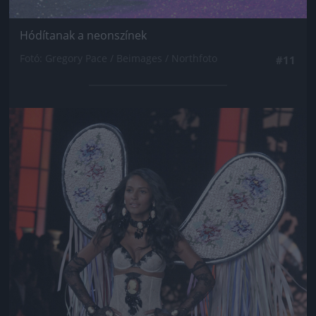
Hódítanak a neonszínek
Fotó: Gregory Pace / Beimages / Northfoto
#11
Jön még kép!