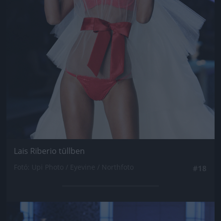
Lais Riberio tüllben
Fotó: Upi Photo / Eyevine / Northfoto
#18
Jön még kép!