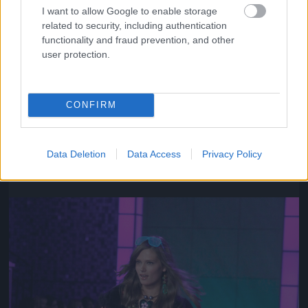
I want to allow Google to enable storage
related to security, including authentication
functionality and fraud prevention, and other
user protection.
CONFIRM
Az ő neve Chanel Iman
Fotó: Gregory Pace / Beimages / Northfoto
#10
Data Deletion
Data Access
Privacy Policy
Jön még kép!