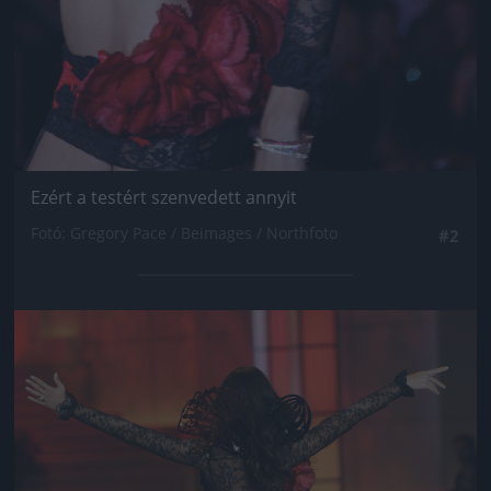
Ezért a testért szenvedett annyit
Fotó: Gregory Pace / Beimages / Northfoto
#2
Jön még kép!