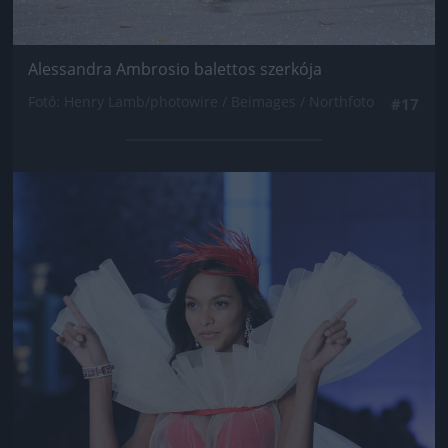
Alessandra Ambrosio balettos szerkója
Fotó: Henry Lamb/photowire / Beimages / Northfoto
#17
Jön még kép!