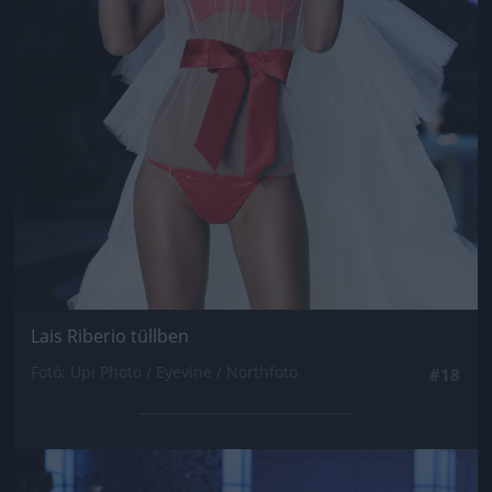
Lais Riberio tüllben
Fotó: Upi Photo / Eyevine / Northfoto
#18
Jön még kép!