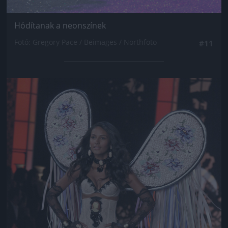
Hódítanak a neonszínek
Fotó: Gregory Pace / Beimages / Northfoto
#11
Jön még kép!