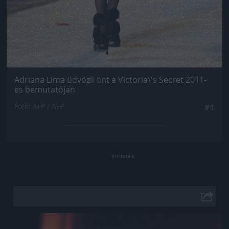
Adriana Lima üdvözli önt a Victoria\'s Secret 2011-
es bemutatóján
Fotó: AFP / AFP
#1
Jön még kép!