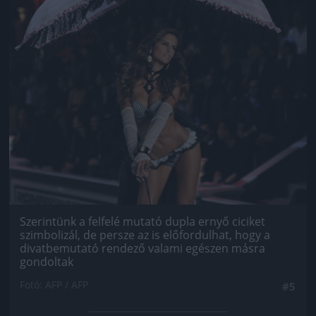
Szerintünk a felfelé mutató dupla ernyő ciciket
szimbolizál, de persze az is előfordulhat, hogy a
divatbemutató rendező valami egészen másra
gondoltak
Fotó: AFP / AFP
#5