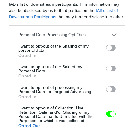
IAB’s list of downstream participants. This information may
also be disclosed by us to third parties on the
IAB’s List of
Downstream Participants
that may further disclose it to other
third parties.
Please note that this website/app uses one or more Google
Personal Data Processing Opt Outs
services and may gather and store information including but
not limited to your visit or usage behaviour. You may click to
I want to opt-out of the Sharing of my
personal data.
grant or deny consent to Google and its third-party tags to
Opted In
use your data for below specified purposes in below Google
consent section.
I want to opt-out of the Sale of my
Personal Data.
Opted In
I want to opt-out of processing my
Ez a csillogó izé mindenesetre meglepően sokat
Personal Data for Targeted Advertising.
takar a fenekéből
Opted In
Fotó: Gregory Pace / Beimages / Northfoto
#9
I want to opt-out of Collection, Use,
Retention, Sale, and/or Sharing of my
Personal Data that Is Unrelated with the
Purposes for which it was collected.
Opted Out