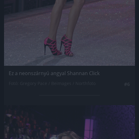
Ez a neonszárnyú angyal Shannan Click
Fotó: Gregory Pace / Beimages / Northfoto
#6
Jön még kép!