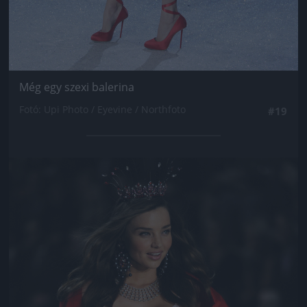
Még egy szexi balerina
Fotó: Upi Photo / Eyevine / Northfoto
#19
Jön még kép!