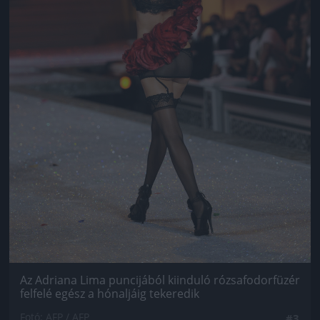
Az Adriana Lima puncijából kiinduló rózsafodorfüzér
felfelé egész a hónaljáig tekeredik
Fotó: AFP / AFP
#3