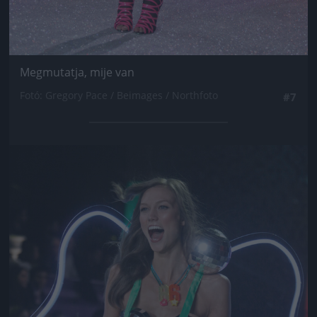
Megmutatja, mije van
Fotó: Gregory Pace / Beimages / Northfoto
#7
Jön még kép!