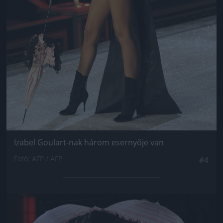
Izabel Goulart-nak három esernyője van
Fotó: AFP / AFP
#4
Jön még kép!