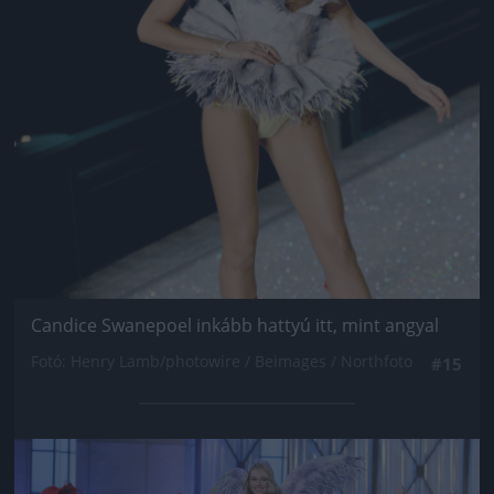
Candice Swanepoel inkább hattyú itt, mint angyal
Fotó: Henry Lamb/photowire / Beimages / Northfoto
#15
Jön még kép!