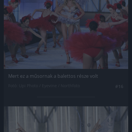
Mert ez a műsornak a balettos része volt
Fotó: Upi Photo / Eyevine / Northfoto
#16
Jön még kép!