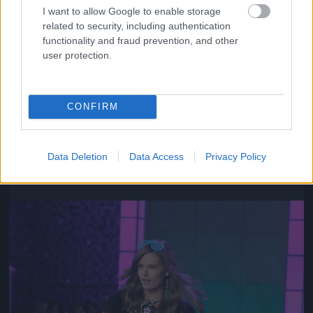
I want to allow Google to enable storage
related to security, including authentication
functionality and fraud prevention, and other
user protection.
CONFIRM
Az ő neve Chanel Iman
Fotó: Gregory Pace / Beimages / Northfoto
#10
Data Deletion
Data Access
Privacy Policy
Jön még kép!