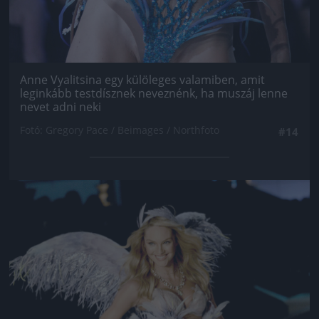
Anne Vyalitsina egy külöleges valamiben, amit
leginkább testdísznek neveznénk, ha muszáj lenne
nevet adni neki
Fotó: Gregory Pace / Beimages / Northfoto
#14
Jön még kép!