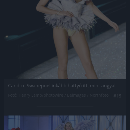
Candice Swanepoel inkább hattyú itt, mint angyal
Fotó: Henry Lamb/photowire / Beimages / Northfoto
#15
Jön még kép!