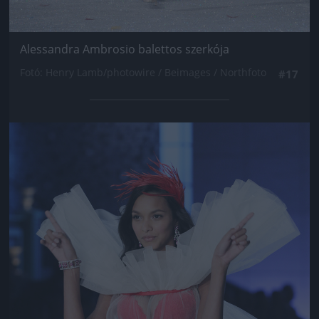
Alessandra Ambrosio balettos szerkója
Fotó: Henry Lamb/photowire / Beimages / Northfoto
#17
Jön még kép!