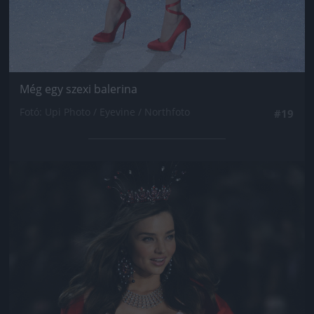
Még egy szexi balerina
Fotó: Upi Photo / Eyevine / Northfoto
#19
Jön még kép!