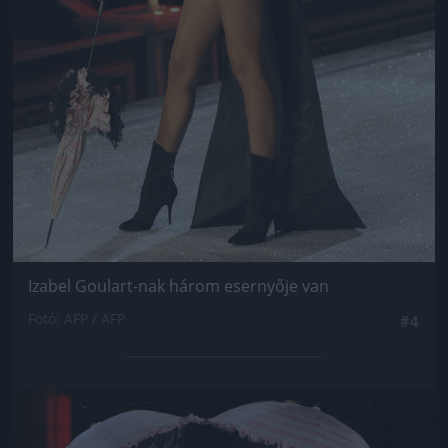
Izabel Goulart-nak három esernyője van
Fotó: AFP / AFP
#4
Jön még kép!