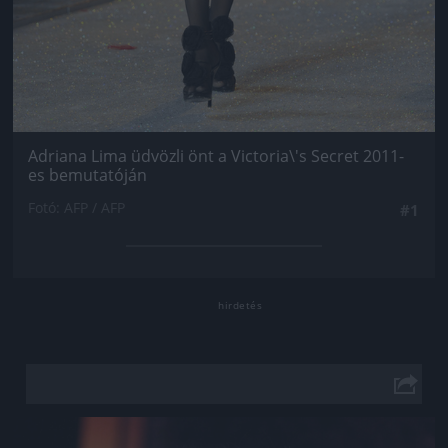
Adriana Lima üdvözli önt a Victoria\'s Secret 2011-
es bemutatóján
Fotó: AFP / AFP
#1
Jön még kép!