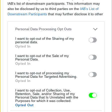
IAB’s list of downstream participants. This information may
also be disclosed by us to third parties on the
IAB’s List of
Downstream Participants
that may further disclose it to other
third parties.
Please note that this website/app uses one or more Google
Personal Data Processing Opt Outs
services and may gather and store information including but
not limited to your visit or usage behaviour. You may click to
I want to opt-out of the Sharing of my
personal data.
grant or deny consent to Google and its third-party tags to
Opted In
use your data for below specified purposes in below Google
consent section.
I want to opt-out of the Sale of my
Personal Data.
Opted In
I want to opt-out of processing my
Ez a csillogó izé mindenesetre meglepően sokat
Personal Data for Targeted Advertising.
takar a fenekéből
Opted In
Fotó: Gregory Pace / Beimages / Northfoto
#9
I want to opt-out of Collection, Use,
Retention, Sale, and/or Sharing of my
Personal Data that Is Unrelated with the
Purposes for which it was collected.
Opted Out