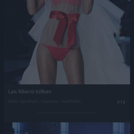
Lais Riberio tüllben
Fotó: Upi Photo / Eyevine / Northfoto
#18
Jön még kép!