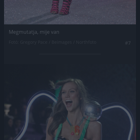
Megmutatja, mije van
Fotó: Gregory Pace / Beimages / Northfoto
#7
Jön még kép!