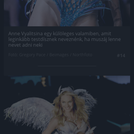
Anne Vyalitsina egy külöleges valamiben, amit
leginkább testdísznek neveznénk, ha muszáj lenne
nevet adni neki
Fotó: Gregory Pace / Beimages / Northfoto
#14
Jön még kép!