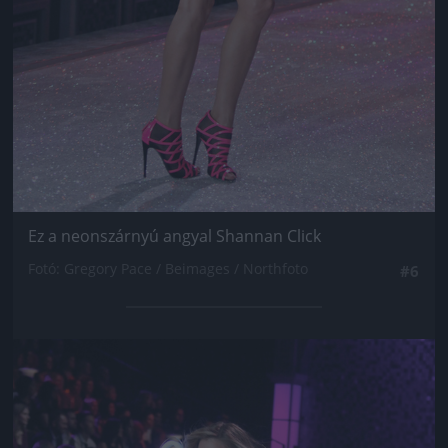
Ez a neonszárnyú angyal Shannan Click
Fotó: Gregory Pace / Beimages / Northfoto
#6
Jön még kép!