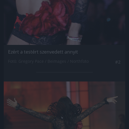
Ezért a testért szenvedett annyit
Fotó: Gregory Pace / Beimages / Northfoto
#2
Jön még kép!