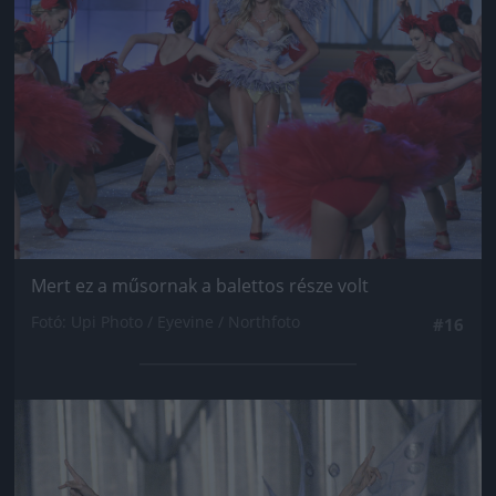
Mert ez a műsornak a balettos része volt
Fotó: Upi Photo / Eyevine / Northfoto
#16
Jön még kép!