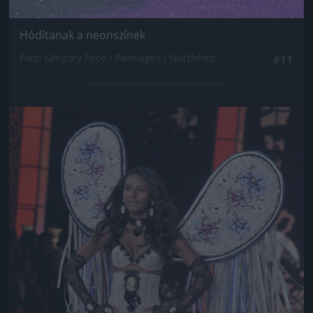
Hódítanak a neonszínek
Fotó: Gregory Pace / Beimages / Northfoto
#11
Jön még kép!