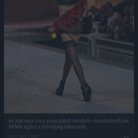
Az Adriana Lima puncijából kiinduló rózsafodorfüzér
felfelé egész a hónaljáig tekeredik
Fotó: AFP / AFP
#3