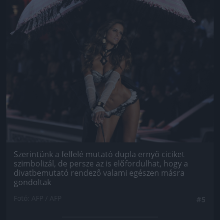
Szerintünk a felfelé mutató dupla ernyő ciciket
szimbolizál, de persze az is előfordulhat, hogy a
divatbemutató rendező valami egészen másra
gondoltak
Fotó: AFP / AFP
#5