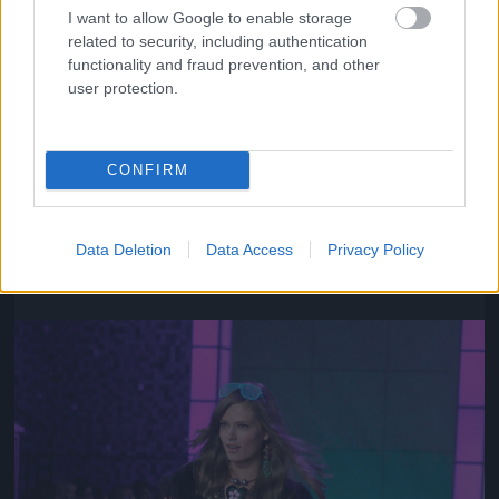
I want to allow Google to enable storage
related to security, including authentication
functionality and fraud prevention, and other
user protection.
CONFIRM
Az ő neve Chanel Iman
Fotó: Gregory Pace / Beimages / Northfoto
#10
Data Deletion
Data Access
Privacy Policy
Jön még kép!