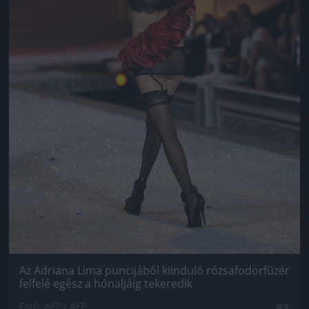
Az Adriana Lima puncijából kiinduló rózsafodorfüzér
felfelé egész a hónaljáig tekeredik
Fotó: AFP / AFP
#3