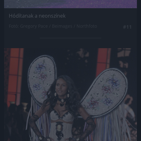
Hódítanak a neonszínek
Fotó: Gregory Pace / Beimages / Northfoto
#11
Jön még kép!