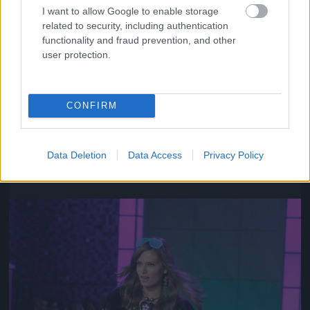
I want to allow Google to enable storage
related to security, including authentication
functionality and fraud prevention, and other
user protection.
CONFIRM
Az ő neve Chanel Iman
Fotó: Gregory Pace / Beimages / Northfoto
#10
Data Deletion
Data Access
Privacy Policy
Jön még kép!