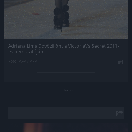
Adriana Lima üdvözli önt a Victoria\'s Secret 2011-
es bemutatóján
Fotó: AFP / AFP
#1
Jön még kép!