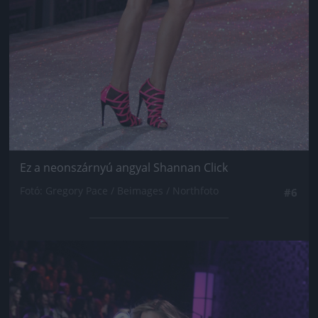
Ez a neonszárnyú angyal Shannan Click
Fotó: Gregory Pace / Beimages / Northfoto
#6
Jön még kép!