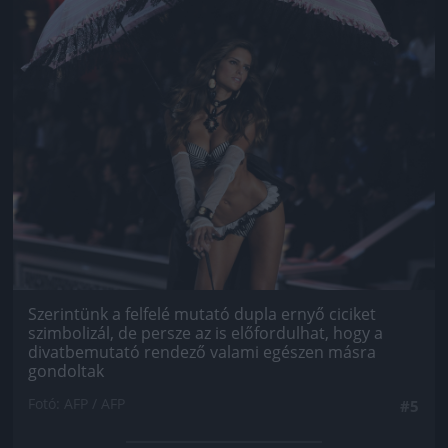
Szerintünk a felfelé mutató dupla ernyő ciciket
szimbolizál, de persze az is előfordulhat, hogy a
divatbemutató rendező valami egészen másra
gondoltak
Fotó: AFP / AFP
#5