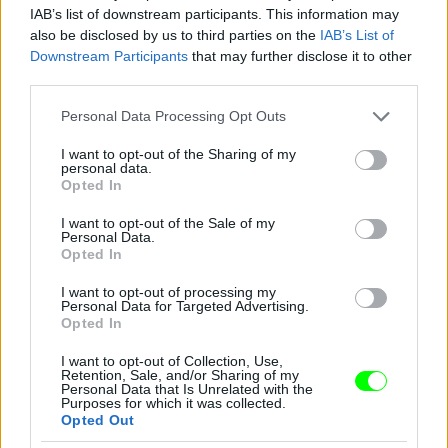
IAB’s list of downstream participants. This information may
also be disclosed by us to third parties on the
IAB’s List of
Downstream Participants
that may further disclose it to other
third parties.
Please note that this website/app uses one or more Google
Personal Data Processing Opt Outs
services and may gather and store information including but
not limited to your visit or usage behaviour. You may click to
I want to opt-out of the Sharing of my
personal data.
grant or deny consent to Google and its third-party tags to
Opted In
use your data for below specified purposes in below Google
consent section.
I want to opt-out of the Sale of my
Personal Data.
Opted In
I want to opt-out of processing my
Ez a csillogó izé mindenesetre meglepően sokat
Personal Data for Targeted Advertising.
takar a fenekéből
Opted In
Fotó: Gregory Pace / Beimages / Northfoto
#9
I want to opt-out of Collection, Use,
Retention, Sale, and/or Sharing of my
Personal Data that Is Unrelated with the
Purposes for which it was collected.
Opted Out