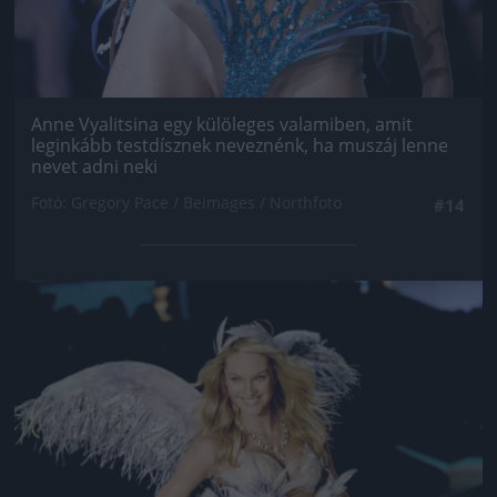
Anne Vyalitsina egy külöleges valamiben, amit
leginkább testdísznek neveznénk, ha muszáj lenne
nevet adni neki
Fotó: Gregory Pace / Beimages / Northfoto
#14
Jön még kép!