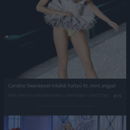
Candice Swanepoel inkább hattyú itt, mint angyal
Fotó: Henry Lamb/photowire / Beimages / Northfoto
#15
Jön még kép!