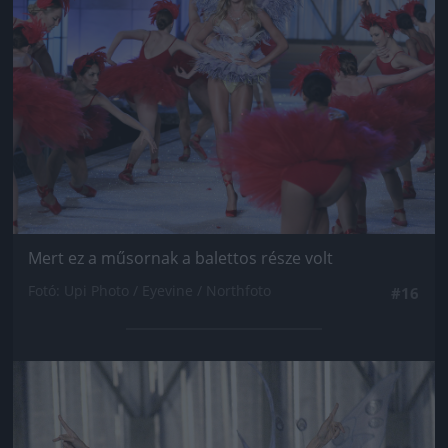
Mert ez a műsornak a balettos része volt
Fotó: Upi Photo / Eyevine / Northfoto
#16
Jön még kép!