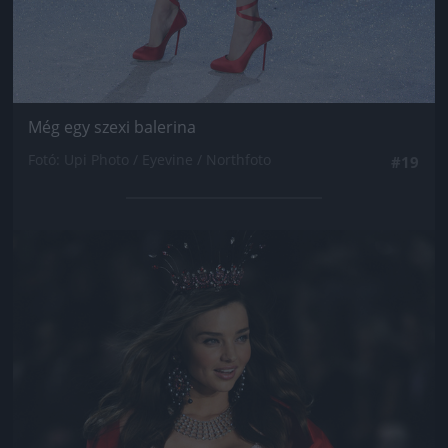
Még egy szexi balerina
Fotó: Upi Photo / Eyevine / Northfoto
#19
Jön még kép!