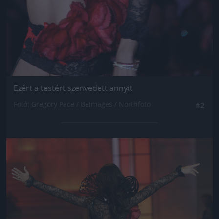
Ezért a testért szenvedett annyit
Fotó: Gregory Pace / Beimages / Northfoto
#2
Jön még kép!