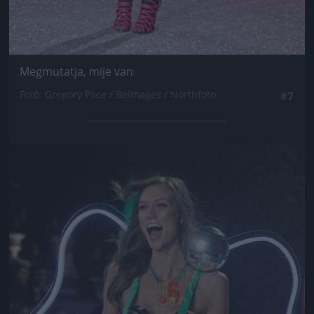
Megmutatja, mije van
Fotó: Gregory Pace / Beimages / Northfoto
#7
Jön még kép!