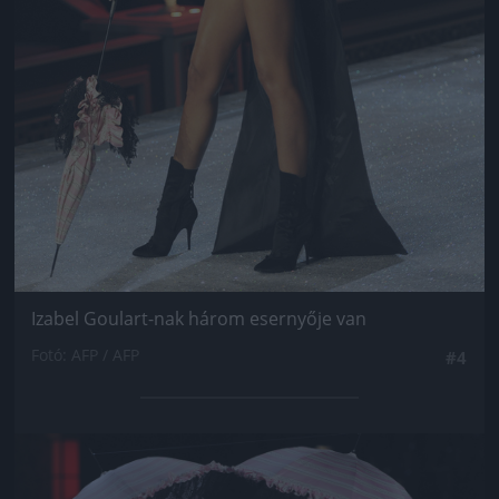
Izabel Goulart-nak három esernyője van
Fotó: AFP / AFP
#4
Jön még kép!