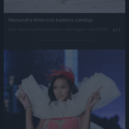
Alessandra Ambrosio balettos szerkója
Fotó: Henry Lamb/photowire / Beimages / Northfoto
#17
Jön még kép!