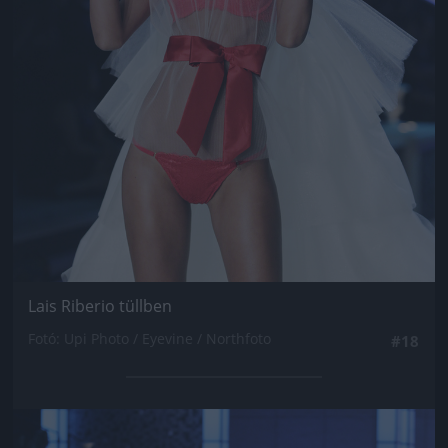
Lais Riberio tüllben
Fotó: Upi Photo / Eyevine / Northfoto
#18
Jön még kép!