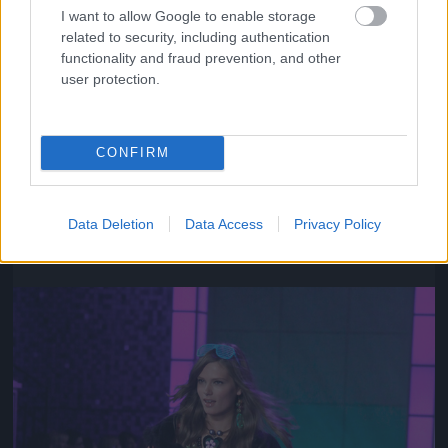
I want to allow Google to enable storage
related to security, including authentication
functionality and fraud prevention, and other
user protection.
CONFIRM
Az ő neve Chanel Iman
Fotó: Gregory Pace / Beimages / Northfoto
#10
Data Deletion
Data Access
Privacy Policy
Jön még kép!