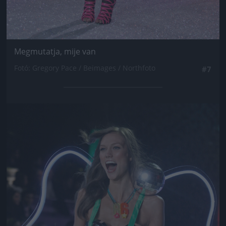
Megmutatja, mije van
Fotó: Gregory Pace / Beimages / Northfoto
#7
Jön még kép!