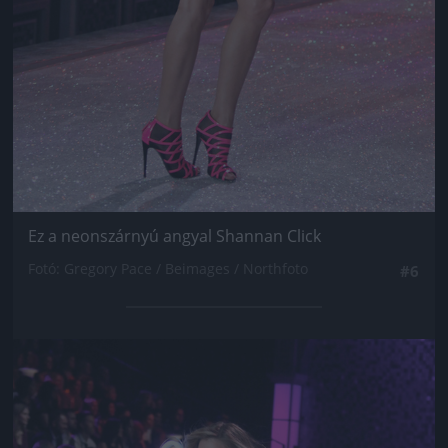
Ez a neonszárnyú angyal Shannan Click
Fotó: Gregory Pace / Beimages / Northfoto
#6
Jön még kép!