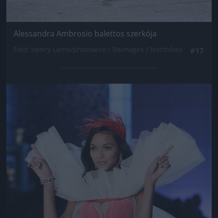
Alessandra Ambrosio balettos szerkója
Fotó: Henry Lamb/photowire / Beimages / Northfoto
#17
Jön még kép!