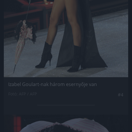
Izabel Goulart-nak három esernyője van
Fotó: AFP / AFP
#4
Jön még kép!