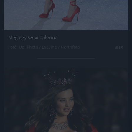
Még egy szexi balerina
Fotó: Upi Photo / Eyevine / Northfoto
#19
Jön még kép!