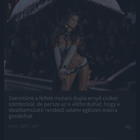
Szerintünk a felfelé mutató dupla ernyő ciciket
szimbolizál, de persze az is előfordulhat, hogy a
divatbemutató rendező valami egészen másra
gondoltak
Fotó: AFP / AFP
#5