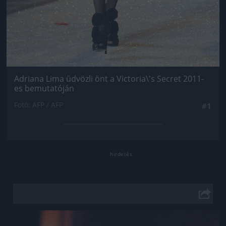
Adriana Lima üdvözli önt a Victoria\'s Secret 2011-
es bemutatóján
Fotó: AFP / AFP
#1
Jön még kép!