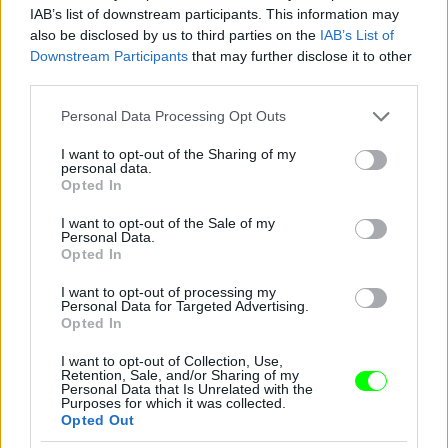
IAB’s list of downstream participants. This information may
also be disclosed by us to third parties on the
IAB’s List of
Downstream Participants
that may further disclose it to other
third parties.
Please note that this website/app uses one or more Google
Personal Data Processing Opt Outs
services and may gather and store information including but
not limited to your visit or usage behaviour. You may click to
I want to opt-out of the Sharing of my
personal data.
grant or deny consent to Google and its third-party tags to
Opted In
use your data for below specified purposes in below Google
consent section.
I want to opt-out of the Sale of my
Personal Data.
Opted In
I want to opt-out of processing my
Ez a csillogó izé mindenesetre meglepően sokat
Personal Data for Targeted Advertising.
takar a fenekéből
Opted In
Fotó: Gregory Pace / Beimages / Northfoto
#9
I want to opt-out of Collection, Use,
Retention, Sale, and/or Sharing of my
Personal Data that Is Unrelated with the
Purposes for which it was collected.
Opted Out