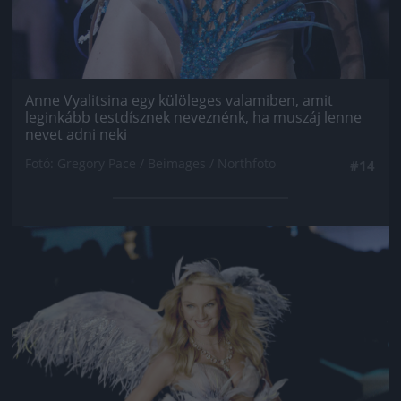
Anne Vyalitsina egy külöleges valamiben, amit
leginkább testdísznek neveznénk, ha muszáj lenne
nevet adni neki
Fotó: Gregory Pace / Beimages / Northfoto
#14
Jön még kép!