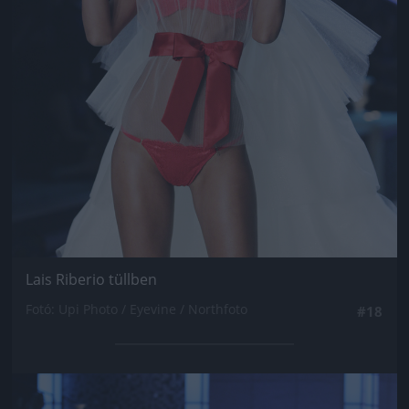
Lais Riberio tüllben
Fotó: Upi Photo / Eyevine / Northfoto
#18
Jön még kép!