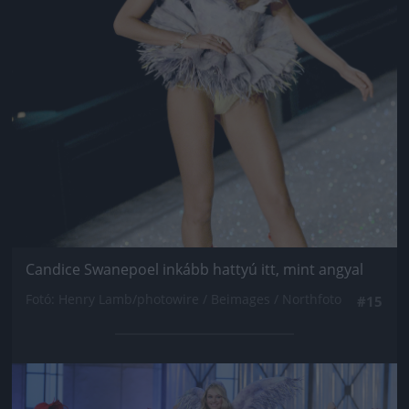
Candice Swanepoel inkább hattyú itt, mint angyal
Fotó: Henry Lamb/photowire / Beimages / Northfoto
#15
Jön még kép!