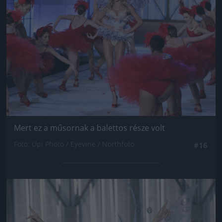
Mert ez a műsornak a balettos része volt
Fotó: Upi Photo / Eyevine / Northfoto
#16
Jön még kép!