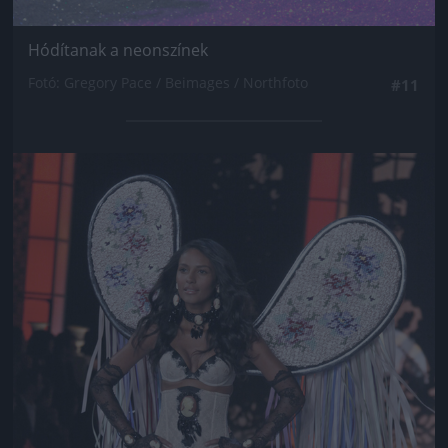
Hódítanak a neonszínek
Fotó: Gregory Pace / Beimages / Northfoto
#11
Jön még kép!