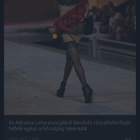
Az Adriana Lima puncijából kiinduló rózsafodorfüzér
felfelé egész a hónaljáig tekeredik
Fotó: AFP / AFP
#3