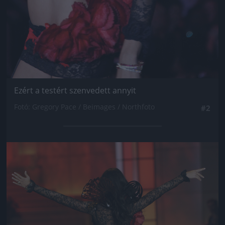
Ezért a testért szenvedett annyit
Fotó: Gregory Pace / Beimages / Northfoto
#2
Jön még kép!