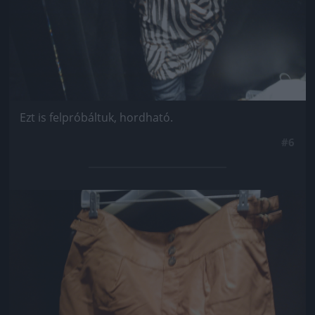
Ezt is felpróbáltuk, hordható.
#6
Jön még kép!