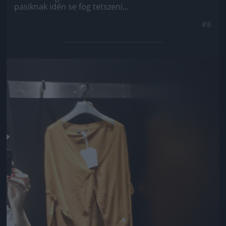
pasiknak idén se fog tetszeni...
#8
Jön még kép!