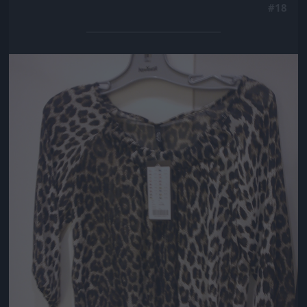
#18
Jön még kép!