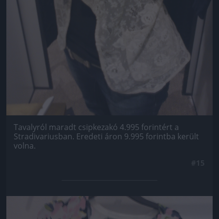
Tavalyról maradt csipkezakó 4.995 forintért a
Stradivariusban. Eredeti áron 9.995 forintba került
volna.
#15
Jön még kép!