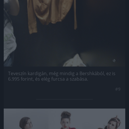
Teveszín kardigán, még mindig a Bershkából, ez is
6.995 forint, és elég furcsa a szabása.
#9
Jön még kép!