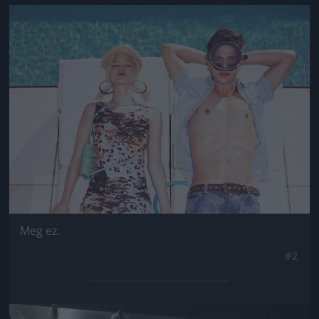
Jön még kép!
Meg ez.
#2