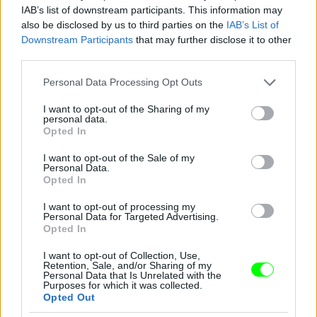
IAB’s list of downstream participants. This information may
also be disclosed by us to third parties on the
IAB’s List of
Downstream Participants
that may further disclose it to other
Jön még kép!
third parties.
Please note that this website/app uses one or more Google
Personal Data Processing Opt Outs
services and may gather and store information including but
not limited to your visit or usage behaviour. You may click to
I want to opt-out of the Sharing of my
personal data.
grant or deny consent to Google and its third-party tags to
Opted In
use your data for below specified purposes in below Google
consent section.
I want to opt-out of the Sale of my
Personal Data.
Opted In
I want to opt-out of processing my
Personal Data for Targeted Advertising.
Opted In
I want to opt-out of Collection, Use,
Retention, Sale, and/or Sharing of my
Personal Data that Is Unrelated with the
Purposes for which it was collected.
Opted Out