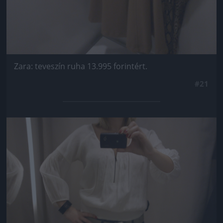
Zara: teveszín ruha 13.995 forintért.
#21
Jön még kép!