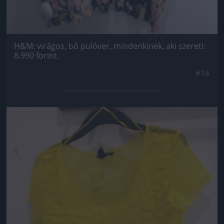
H&M: virágos, bő pulóver, mindenkinek, aki szereti:
8.990 forint.
#16
Jön még kép!