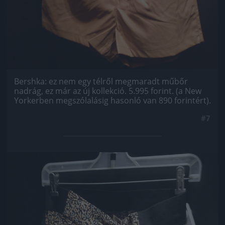
Bershka: ez nem egy télről megmaradt műbőr
nadrág, ez már az új kollekció. 5.995 forint. (a New
Yorkerben megszólalásig hasonló van 890 forintért).
#7
Jön még kép!