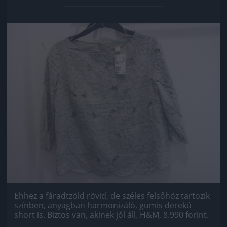
Jön még kép!
Ehhez a fáradtzöld rövid, de széles felsőhöz tartozik
színben, anyagban harmonizáló, gumis derekú
short is. Biztos van, akinek jól áll. H&M, 8.990 forint.