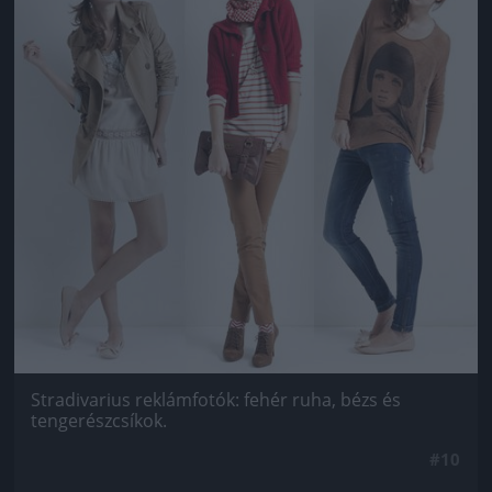
Stradivarius reklámfotók: fehér ruha, bézs és
tengerészcsíkok.
#10