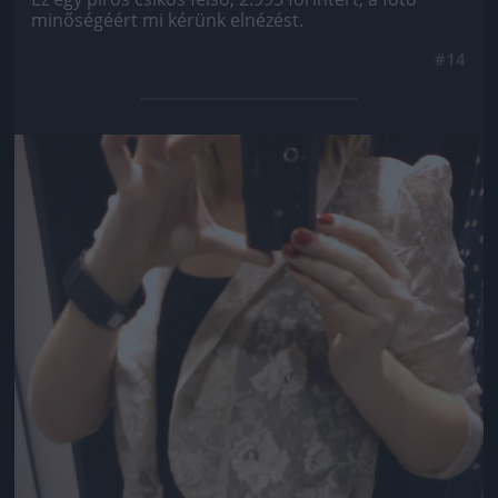
minőségéért mi kérünk elnézést.
#14
Jön még kép!