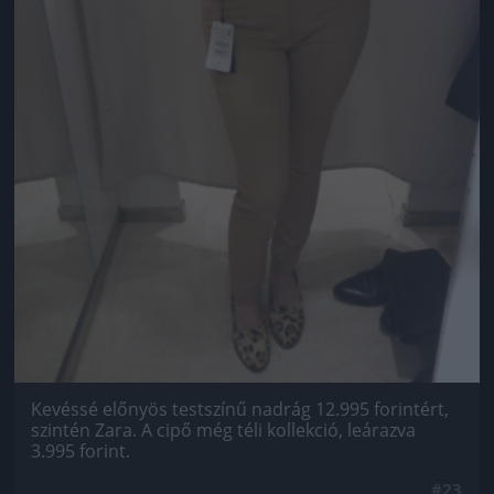
Kevéssé előnyös testszínű nadrág 12.995 forintért,
szintén Zara. A cipő még téli kollekció, leárazva
3.995 forint.
#23