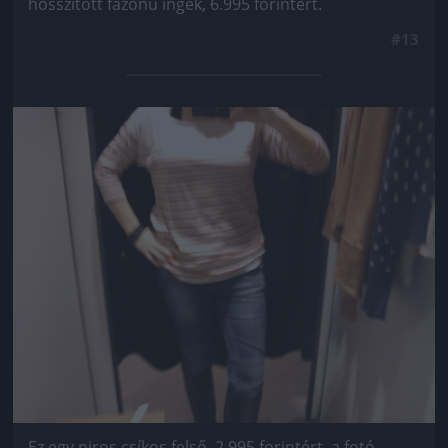
hosszított fazonú ingek, 6.995 forintért.
#13
Jön még kép!
Ez egy piros csíkos felső, 2.995 forintért, a fotó