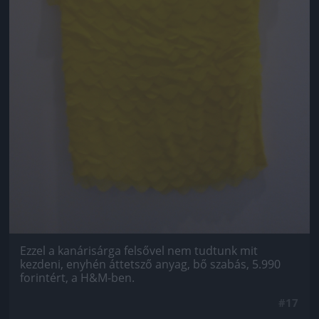
Ezzel a kanárisárga felsővel nem tudtunk mit
kezdeni, enyhén áttetsző anyag, bő szabás, 5.990
forintért, a H&M-ben.
#17