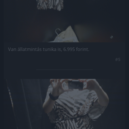
Van állatmintás tunika is, 6.995 forint.
#5
Jön még kép!