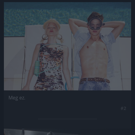
Jön még kép!
Meg ez.
#2