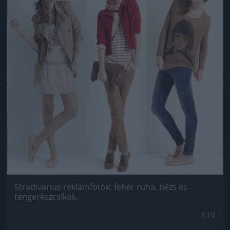
Stradivarius reklámfotók: fehér ruha, bézs és
tengerészcsíkok.
#10