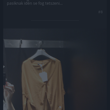
pasiknak idén se fog tetszeni...
#8
Jön még kép!