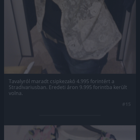
Tavalyról maradt csipkezakó 4.995 forintért a
Stradivariusban. Eredeti áron 9.995 forintba került
volna.
#15
Jön még kép!