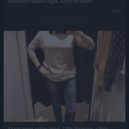
hosszított fazonú ingek, 6.995 forintért.
#13
Jön még kép!
Ez egy piros csíkos felső, 2.995 forintért, a fotó