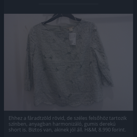
Jön még kép!
Ehhez a fáradtzöld rövid, de széles felsőhöz tartozik
színben, anyagban harmonizáló, gumis derekú
short is. Biztos van, akinek jól áll. H&M, 8.990 forint.