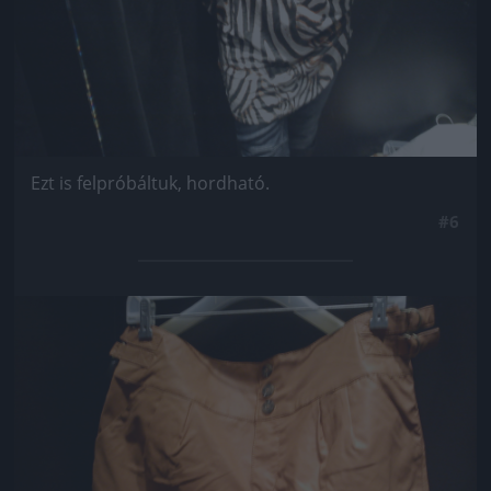
Ezt is felpróbáltuk, hordható.
#6
Jön még kép!