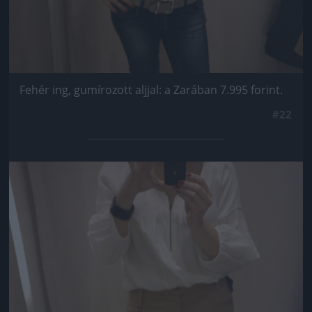
Fehér ing, gumírozott aljjal: a Zarában 7.995 forint.
#22
Jön még kép!