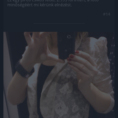
minőségéért mi kérünk elnézést.
#14
Jön még kép!