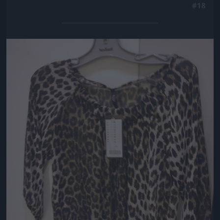
#18
Jön még kép!