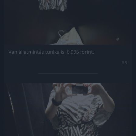
Van állatmintás tunika is, 6.995 forint.
#5
Jön még kép!