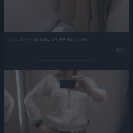
Zara: teveszín ruha 13.995 forintért.
#21
Jön még kép!