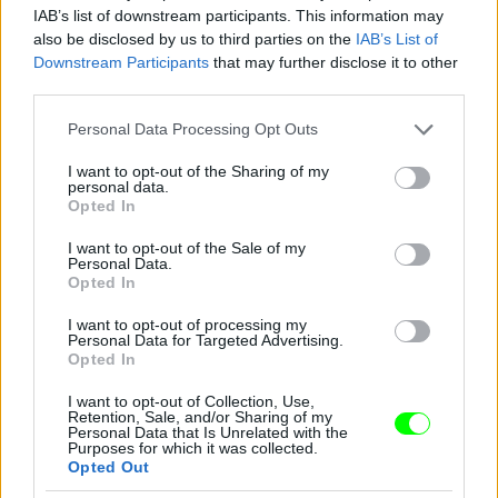
IAB’s list of downstream participants. This information may
also be disclosed by us to third parties on the
IAB’s List of
Downstream Participants
that may further disclose it to other
Jön még kép!
third parties.
Please note that this website/app uses one or more Google
Personal Data Processing Opt Outs
services and may gather and store information including but
not limited to your visit or usage behaviour. You may click to
I want to opt-out of the Sharing of my
personal data.
grant or deny consent to Google and its third-party tags to
Opted In
use your data for below specified purposes in below Google
consent section.
I want to opt-out of the Sale of my
Personal Data.
Opted In
I want to opt-out of processing my
Personal Data for Targeted Advertising.
Opted In
I want to opt-out of Collection, Use,
Retention, Sale, and/or Sharing of my
Personal Data that Is Unrelated with the
Purposes for which it was collected.
Opted Out