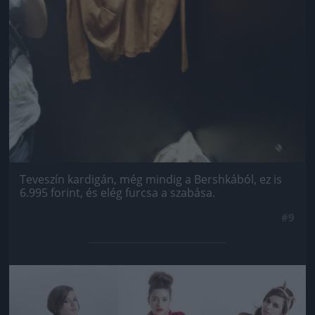
Teveszín kardigán, még mindig a Bershkából, ez is
6.995 forint, és elég furcsa a szabása.
#9
Jön még kép!