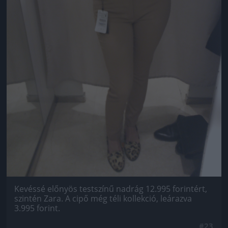
Kevéssé előnyös testszínű nadrág 12.995 forintért,
szintén Zara. A cipő még téli kollekció, leárazva
3.995 forint.
#23