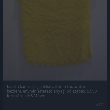
Ezzel a kanárisárga felsővel nem tudtunk mit
kezdeni, enyhén áttetsző anyag, bő szabás, 5.990
forintért, a H&M-ben.
#17