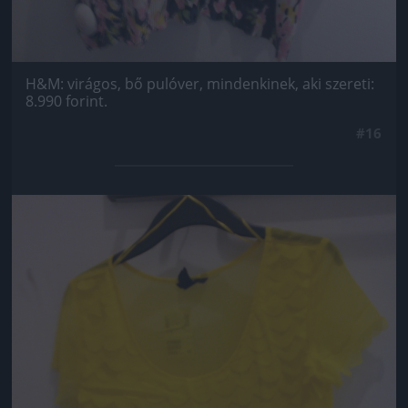
H&M: virágos, bő pulóver, mindenkinek, aki szereti:
8.990 forint.
#16
Jön még kép!