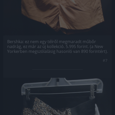
Bershka: ez nem egy télről megmaradt műbőr
nadrág, ez már az új kollekció. 5.995 forint. (a New
Yorkerben megszólalásig hasonló van 890 forintért).
#7
Jön még kép!