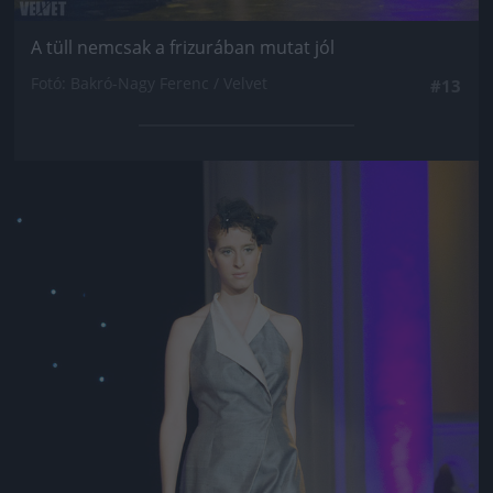
A tüll nemcsak a frizurában mutat jól
Fotó: Bakró-Nagy Ferenc / Velvet
#13
Jön még kép!