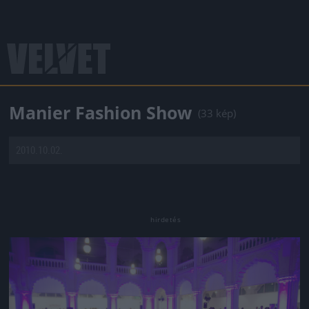
Manier Fashion Show
(33 kép)
2010.10.02.
Jön még kép!