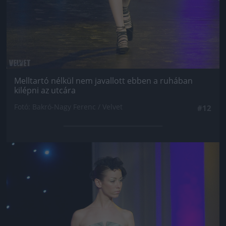
Melltartó nélkül nem javallott ebben a ruhában
kilépni az utcára
Fotó: Bakró-Nagy Ferenc / Velvet
#12
Jön még kép!