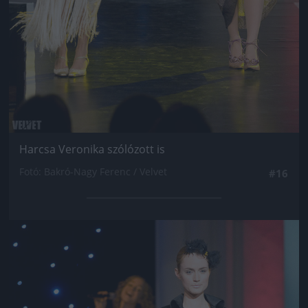
Harcsa Veronika szólózott is
Fotó: Bakró-Nagy Ferenc / Velvet
#16
Jön még kép!