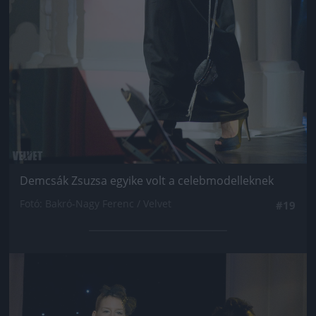
Demcsák Zsuzsa egyike volt a celebmodelleknek
Fotó: Bakró-Nagy Ferenc / Velvet
#19
Jön még kép!