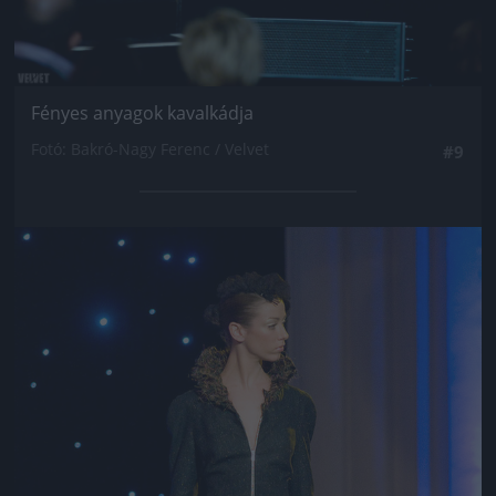
Fényes anyagok kavalkádja
Fotó: Bakró-Nagy Ferenc / Velvet
#9
Jön még kép!