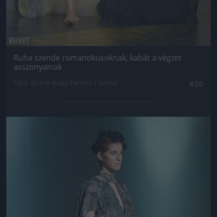
Ruha szende romantikusoknak, kabát a végzet
asszonyainak
Fotó: Bakró-Nagy Ferenc / Velvet
#20
Jön még kép!