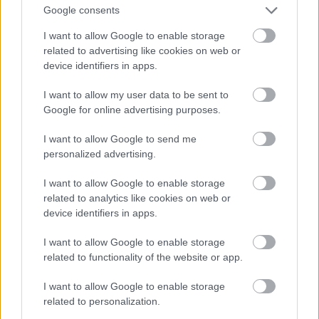
Google consents
I want to allow Google to enable storage
related to advertising like cookies on web or
device identifiers in apps.
I want to allow my user data to be sent to
Google for online advertising purposes.
I want to allow Google to send me
personalized advertising.
I want to allow Google to enable storage
A frakkszerű megoldás is a férfiak ruhatárából
related to analytics like cookies on web or
származik
device identifiers in apps.
Fotó: Bakró-Nagy Ferenc / Velvet
#11
I want to allow Google to enable storage
related to functionality of the website or app.
I want to allow Google to enable storage
Jön még kép!
related to personalization.