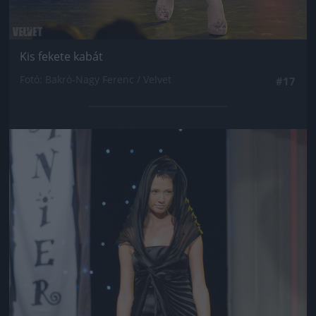
Kis fekete kabát
Fotó: Bakró-Nagy Ferenc / Velvet
#17
Jön még kép!