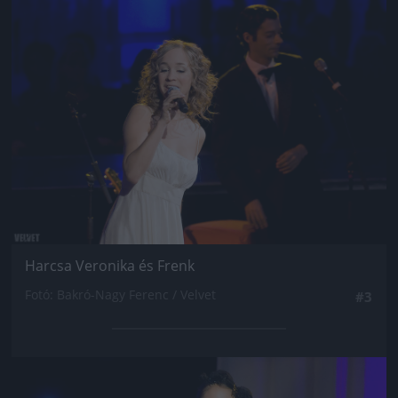
Jön még kép!
Harcsa Veronika és Frenk
Fotó: Bakró-Nagy Ferenc / Velvet
#3
Jön még kép!