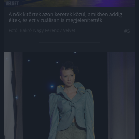
A nők kitörtek azon keretek közül, amikben addig
éltek, és ezt vizuálisan is megjelenítették
Fotó: Bakró-Nagy Ferenc / Velvet
#5
Jön még kép!