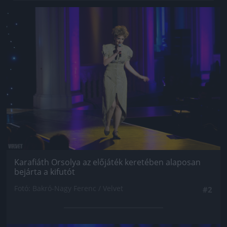
Jön még kép!
Karafiáth Orsolya az előjáték keretében alaposan
bejárta a kifutót
Fotó: Bakró-Nagy Ferenc / Velvet
#2