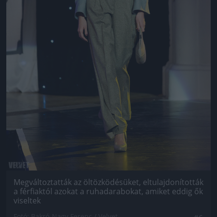
Megváltoztatták az öltözködésüket, eltulajdonították
a férfiaktól azokat a ruhadarabokat, amiket eddig ők
viseltek
Fotó: Bakró-Nagy Ferenc / Velvet