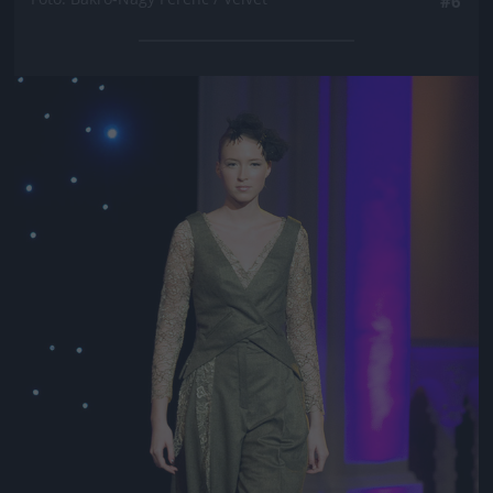
#6
Jön még kép!