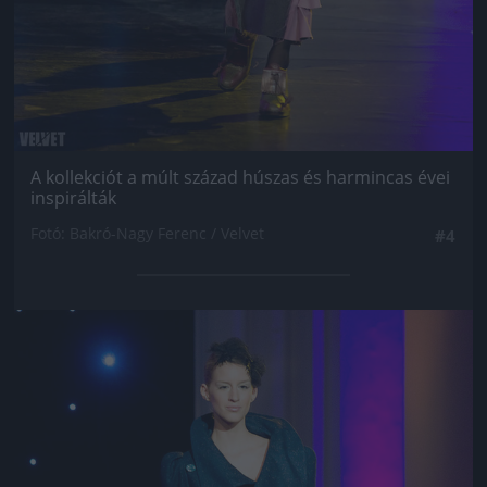
A kollekciót a múlt század húszas és harmincas évei
inspirálták
Fotó: Bakró-Nagy Ferenc / Velvet
#4
Jön még kép!