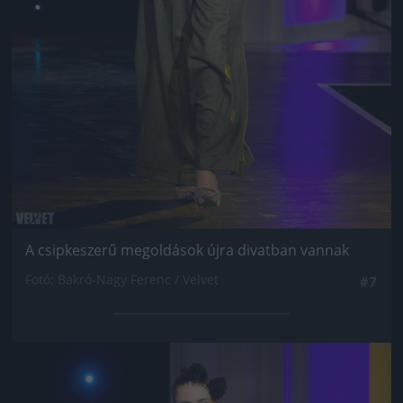
A csipkeszerű megoldások újra divatban vannak
Fotó: Bakró-Nagy Ferenc / Velvet
#7
Jön még kép!