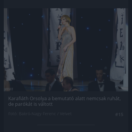
Jön még kép!
Karafiáth Orsolya a bemutató alatt nemcsak ruhát,
de parókát is váltott
Fotó: Bakró-Nagy Ferenc / Velvet
#15