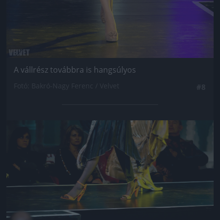
A vállrész továbbra is hangsúlyos
Fotó: Bakró-Nagy Ferenc / Velvet
#8
Jön még kép!