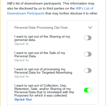
#10
IAB’s list of downstream participants. This information may
also be disclosed by us to third parties on the
IAB’s List of
Downstream Participants
that may further disclose it to other
third parties.
Jön még kép!
Please note that this website/app uses one or more Google
Personal Data Processing Opt Outs
services and may gather and store information including but
not limited to your visit or usage behaviour. You may click to
I want to opt-out of the Sharing of my
personal data.
grant or deny consent to Google and its third-party tags to
Opted In
use your data for below specified purposes in below Google
consent section.
I want to opt-out of the Sale of my
Personal Data.
Opted In
I want to opt-out of processing my
Personal Data for Targeted Advertising.
Opted In
I want to opt-out of Collection, Use,
Retention, Sale, and/or Sharing of my
Personal Data that Is Unrelated with the
Purposes for which it was collected.
Opted Out