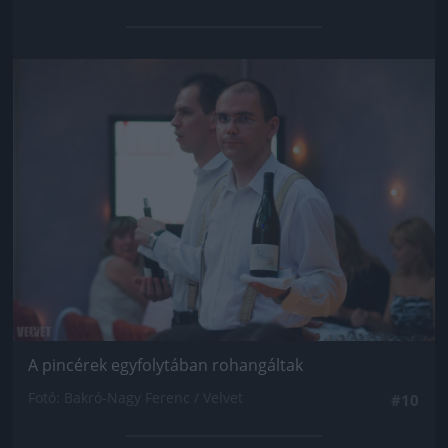
Jön még kép!
A pincérek egyfolytában rohangáltak
Fotó: Bakró-Nagy Ferenc / Velvet
#10