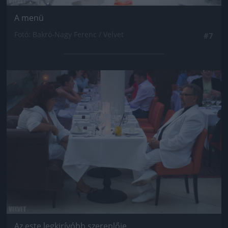
A menü
Fotó: Bakró-Nagy Ferenc / Velvet
#7
Jön még kép!
Az este legkirívóbb szereplője