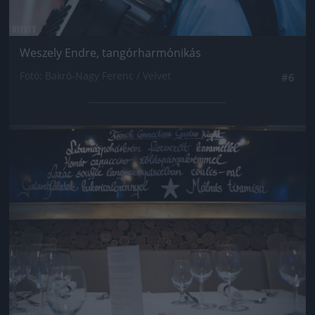
Weszely Endre, tangórharmónikás
Fotó: Bakró-Nagy Ferenc / Velvet
#6
Jön még kép!