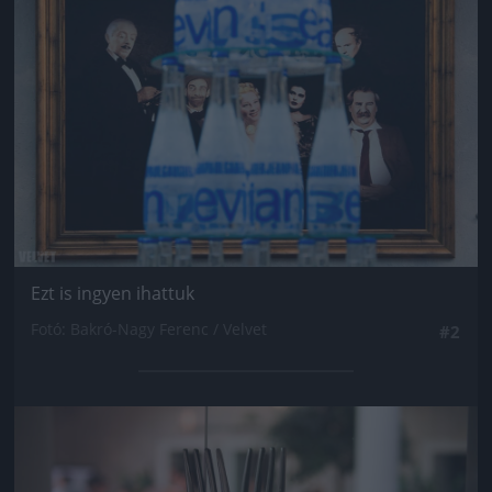
Ezt is ingyen ihattuk
Fotó: Bakró-Nagy Ferenc / Velvet
#2
Jön még kép!