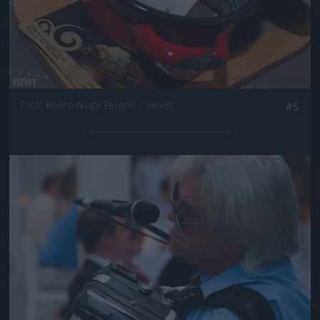
Fotó: Bakró-Nagy Ferenc / Velvet
#5
Jön még kép!