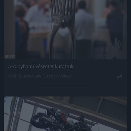
A konyhaművészetet kutattuk
Fotó: Bakró-Nagy Ferenc / Velvet
#3
Jön még kép!