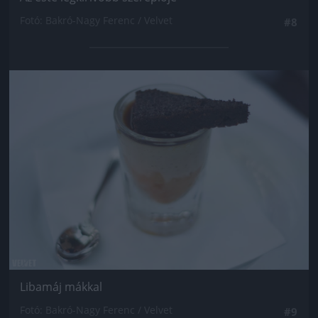
Fotó: Bakró-Nagy Ferenc / Velvet
#8
Jön még kép!
Libamáj mákkal
Fotó: Bakró-Nagy Ferenc / Velvet
#9