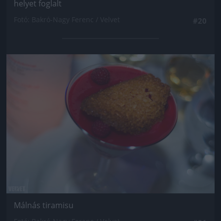
helyet foglalt
Fotó: Bakró-Nagy Ferenc / Velvet
#20
Jön még kép!
Málnás tiramisu