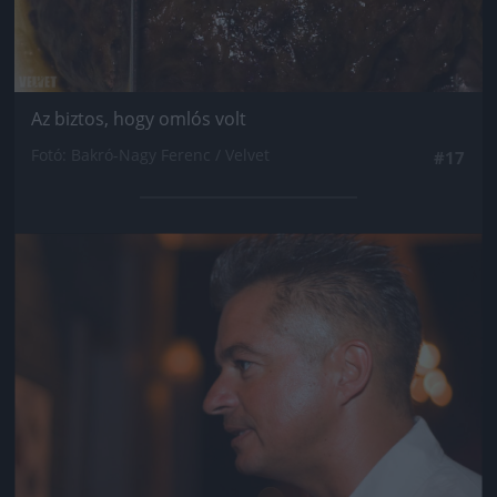
Az biztos, hogy omlós volt
Fotó: Bakró-Nagy Ferenc / Velvet
#17
Jön még kép!