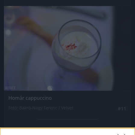
Jön még kép!
Homár cappuccino
Fotó: Bakró-Nagy Ferenc / Velvet
#11