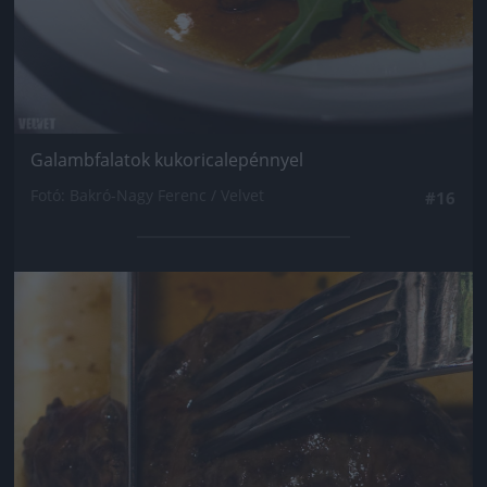
Galambfalatok kukoricalepénnyel
Fotó: Bakró-Nagy Ferenc / Velvet
#16
Jön még kép!