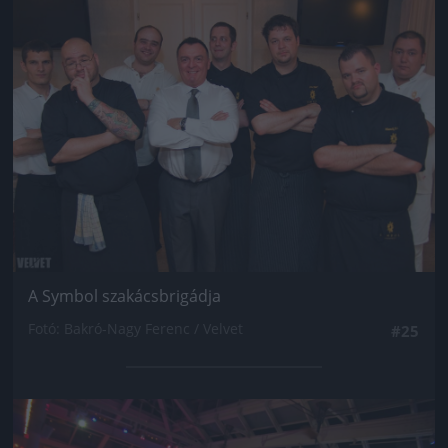
Jön még kép!
A Symbol szakácsbrigádja
Fotó: Bakró-Nagy Ferenc / Velvet
#25
Jön még kép!