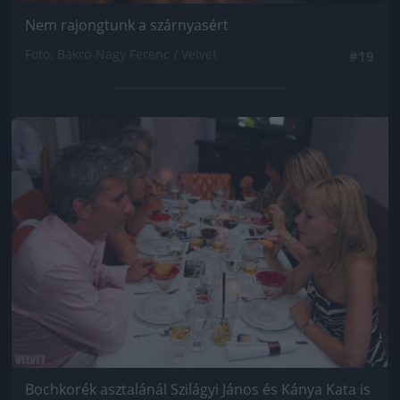
Nem rajongtunk a szárnyasért
Fotó: Bakró-Nagy Ferenc / Velvet
#19
Jön még kép!
Bochkorék asztalánál Szilágyi János és Kánya Kata is