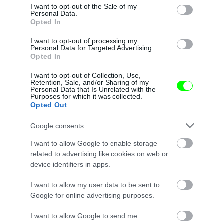
consent section.
I want to opt-out of the Sale of my
Personal Data.
Opted In
I want to opt-out of processing my
Personal Data for Targeted Advertising.
Opted In
I want to opt-out of Collection, Use,
Retention, Sale, and/or Sharing of my
Personal Data that Is Unrelated with the
Purposes for which it was collected.
Opted Out
3 perces kánkánt táncoltak Erdőhegyi Brigitta
Google consents
diákjai
I want to allow Google to enable storage
Fotó: Bakró-Nagy Ferenc / Velvet
#13
related to advertising like cookies on web or
device identifiers in apps.
I want to allow my user data to be sent to
Jön még kép!
Google for online advertising purposes.
I want to allow Google to send me