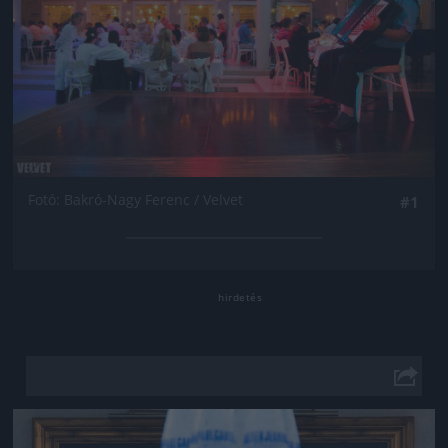
Fotó: Bakró-Nagy Ferenc / Velvet
#1
Jön még kép!