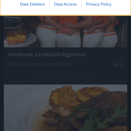
Data Deletion
Data Access
Privacy Policy
Hoszteszek, pártállástól függetlenül
Fotó: Bakró-Nagy Ferenc / Velvet
#15
Jön még kép!