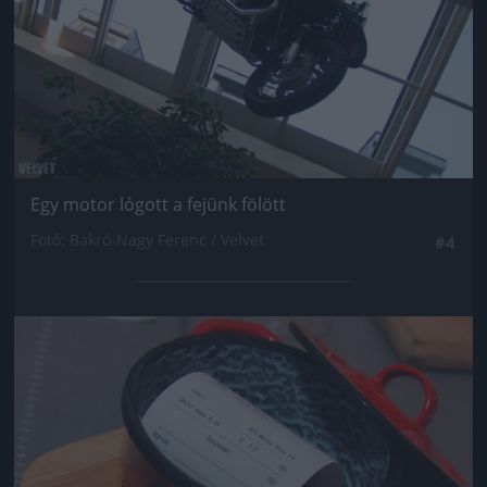
Egy motor lógott a fejünk fölött
Fotó: Bakró-Nagy Ferenc / Velvet
#4
Jön még kép!