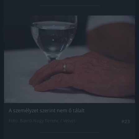
Jön még kép!
A személyzet szerint nem ő tálalt
Fotó: Bakró-Nagy Ferenc / Velvet
#23