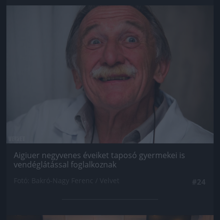
Jön még kép!
Aigiuer negyvenes éveiket taposó gyermekei is
vendéglátással foglalkoznak
Fotó: Bakró-Nagy Ferenc / Velvet
#24