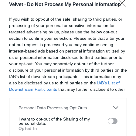
Jön még kép!
Velvet -
Do Not Process My Personal Information
If you wish to opt-out of the sale, sharing to third parties, or
processing of your personal or sensitive information for
targeted advertising by us, please use the below opt-out
section to confirm your selection. Please note that after your
opt-out request is processed you may continue seeing
interest-based ads based on personal information utilized by
us or personal information disclosed to third parties prior to
your opt-out. You may separately opt-out of the further
disclosure of your personal information by third parties on the
IAB’s list of downstream participants. This information may
also be disclosed by us to third parties on the
IAB’s List of
Langyos lazac
Downstream Participants
that may further disclose it to other
third parties.
Fotó: Bakró-Nagy Ferenc / Velvet
#12
Please note that this website/app uses one or more Google
Personal Data Processing Opt Outs
services and may gather and store information including but
not limited to your visit or usage behaviour. You may click to
I want to opt-out of the Sharing of my
personal data.
Jön még kép!
grant or deny consent to Google and its third-party tags to
Opted In
use your data for below specified purposes in below Google