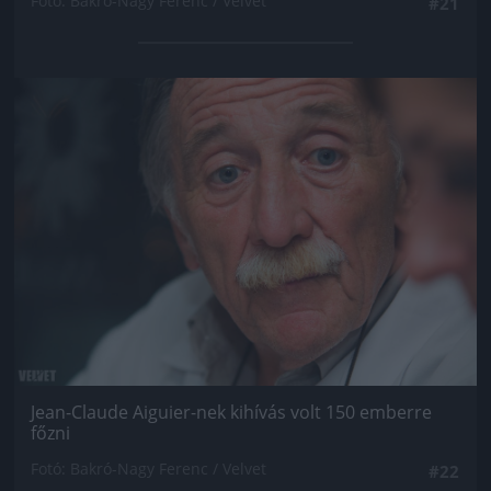
Fotó: Bakró-Nagy Ferenc / Velvet
#21
Jön még kép!
Jean-Claude Aiguier-nek kihívás volt 150 emberre
főzni
Fotó: Bakró-Nagy Ferenc / Velvet
#22