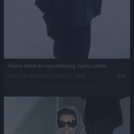
Fekete kabát és napszemüveg, tipikus Jackie
Fotó: Tom Wargacki / Europress / Getty
#15
Jön még kép!