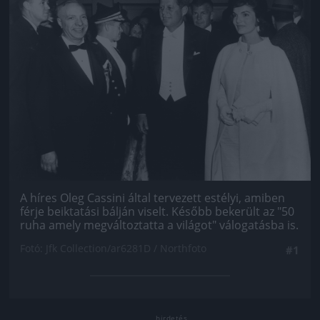
A híres Oleg Cassini által tervezett estélyi, amiben
férje beiktatási bálján viselt. Később bekerült az "50
ruha amely megváltoztatta a világot" válogatásba is.
Fotó: Jfk Collection/ar6281D / Northfoto
#1