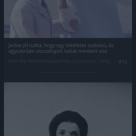
Jackie jól tudta, hogy egy tökéletes szabású, és
egyszerűen visszafogott kabát mindent visz
Fotó: Ray Bellisario/popperfoto / Europress / Getty
#12
Jön még kép!