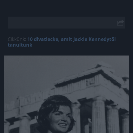
Cikkünk:
10 divatlecke, amit Jackie Kennedytől
tanultunk
Jön még kép!