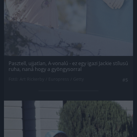
Pasztell, ujjatlan, A-vonalú - ez egy igazi Jackie stílusú
ruha, naná hogy a gyöngysorral
Fotó: Art Rickerby / Europress / Getty
#5
Jön még kép!