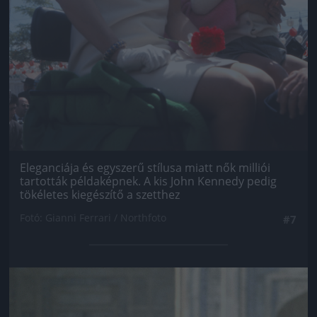
Eleganciája és egyszerű stílusa miatt nők milliói
tartották példaképnek. A kis John Kennedy pedig
tökéletes kiegészítő a szetthez
Fotó: Gianni Ferrari / Northfoto
#7
Jön még kép!