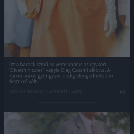
Ezt a barack színű selyemruhát is az egykori
"Divatminiszter" vagyis Oleg Cassini alkotta. A
háromsoros gyöngysor pedig elengedhetetlen
ékszerré vált.
Fotó: Art Rickerby / Europress / Getty
#3
Jön még kép!