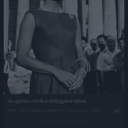
Az ujjatlan ruhák a védjegyévé váltak
Fotó: Paul Popper/popperfoto / Europress / Getty
#2