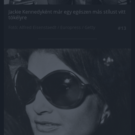
Jackie Kennedyként már egy egészen más stílust vitt
tökélyre
Fotó: Alfred Eisenstaedt / Europress / Getty
#13
Jön még kép!