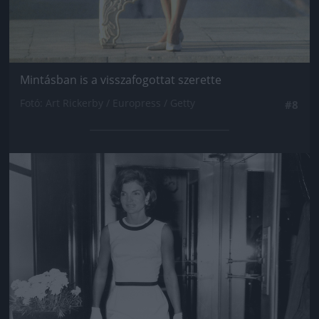
Mintásban is a visszafogottat szerette
Fotó: Art Rickerby / Europress / Getty
#8
Jön még kép!