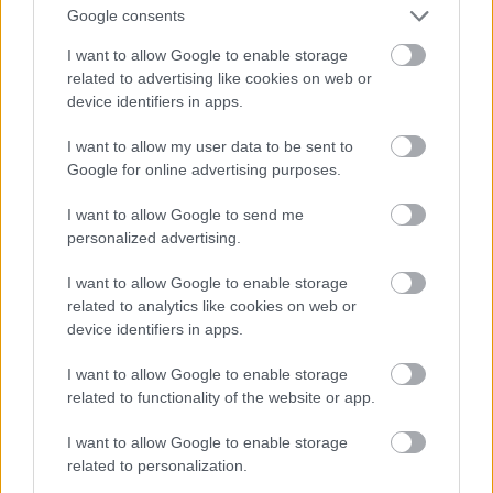
Google consents
I want to allow Google to enable storage
related to advertising like cookies on web or
device identifiers in apps.
I want to allow my user data to be sent to
Google for online advertising purposes.
I want to allow Google to send me
personalized advertising.
A híres pillbox kalap, amit hajtűvel erősítettek a
frizurához. Ma már talán nevetséges lenne, de neki
I want to allow Google to enable storage
tökéletesen állt
related to analytics like cookies on web or
device identifiers in apps.
Fotó: Leonard Mccombe / Europress / Getty
#10
I want to allow Google to enable storage
related to functionality of the website or app.
Jön még kép!
I want to allow Google to enable storage
related to personalization.