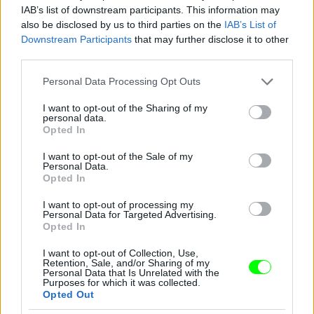
IAB’s list of downstream participants. This information may
Jön még kép!
also be disclosed by us to third parties on the
IAB’s List of
Downstream Participants
that may further disclose it to other
third parties.
Please note that this website/app uses one or more Google
Personal Data Processing Opt Outs
services and may gather and store information including but
not limited to your visit or usage behaviour. You may click to
I want to opt-out of the Sharing of my
personal data.
grant or deny consent to Google and its third-party tags to
Opted In
use your data for below specified purposes in below Google
consent section.
I want to opt-out of the Sale of my
Personal Data.
Opted In
I want to opt-out of processing my
Personal Data for Targeted Advertising.
Opted In
I want to opt-out of Collection, Use,
Retention, Sale, and/or Sharing of my
Personal Data that Is Unrelated with the
Purposes for which it was collected.
Opted Out