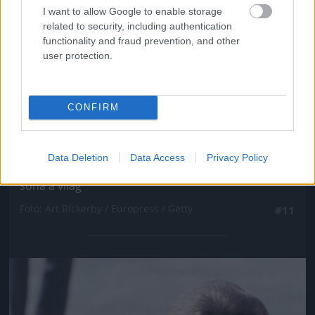
I want to allow Google to enable storage
related to security, including authentication
functionality and fraud prevention, and other
user protection.
CONFIRM
Ezt a Dallasban viselt rózsaszín kosztümöt sajnos
Data Deletion
Data Access
Privacy Policy
nem csak eleganciája és színe miatt nem felejti el
soha a világ
Fotó: Art Rickerby / Europress / Getty
#11
Jön még kép!