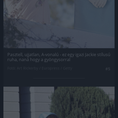
Pasztell, ujjatlan, A-vonalú - ez egy igazi Jackie stílusú
ruha, naná hogy a gyöngysorral
Fotó: Art Rickerby / Europress / Getty
#5
Jön még kép!