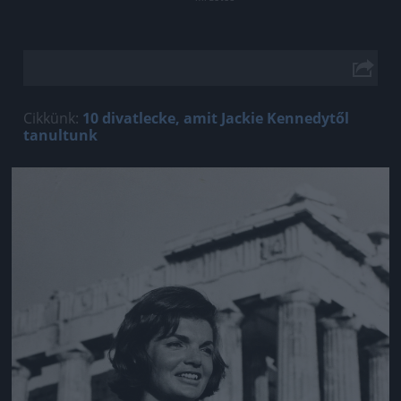
Cikkünk:
10 divatlecke, amit Jackie Kennedytől
tanultunk
Jön még kép!