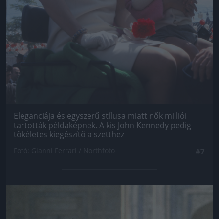
Eleganciája és egyszerű stílusa miatt nők milliói
tartották példaképnek. A kis John Kennedy pedig
tökéletes kiegészítő a szetthez
Fotó: Gianni Ferrari / Northfoto
#7
Jön még kép!