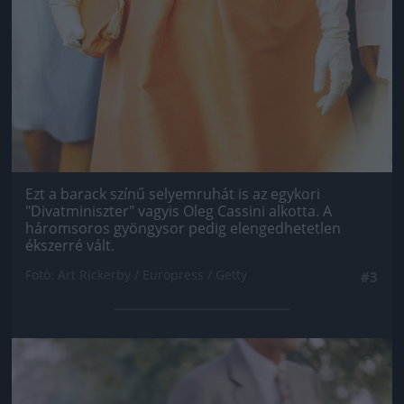
Ezt a barack színű selyemruhát is az egykori
"Divatminiszter" vagyis Oleg Cassini alkotta. A
háromsoros gyöngysor pedig elengedhetetlen
ékszerré vált.
Fotó: Art Rickerby / Europress / Getty
#3
Jön még kép!