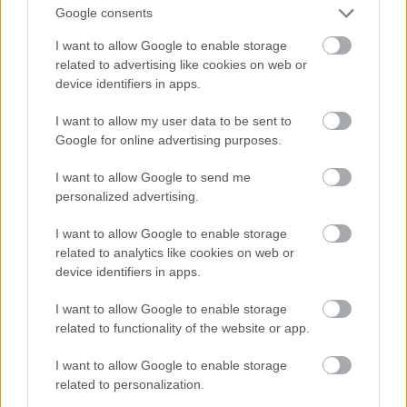
Google consents
I want to allow Google to enable storage
related to advertising like cookies on web or
device identifiers in apps.
I want to allow my user data to be sent to
Google for online advertising purposes.
I want to allow Google to send me
personalized advertising.
A híres pillbox kalap, amit hajtűvel erősítettek a
frizurához. Ma már talán nevetséges lenne, de neki
I want to allow Google to enable storage
tökéletesen állt
related to analytics like cookies on web or
device identifiers in apps.
Fotó: Leonard Mccombe / Europress / Getty
#10
I want to allow Google to enable storage
related to functionality of the website or app.
Jön még kép!
I want to allow Google to enable storage
related to personalization.