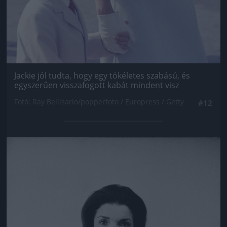
Jackie jól tudta, hogy egy tökéletes szabású, és
egyszerűen visszafogott kabát mindent visz
Fotó: Ray Bellisario/popperfoto / Europress / Getty
#12
Jön még kép!