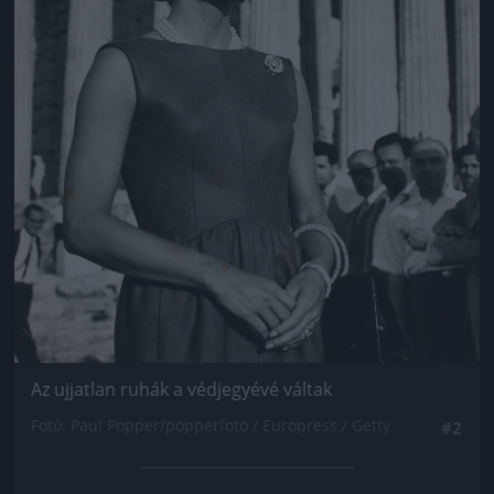
Az ujjatlan ruhák a védjegyévé váltak
Fotó: Paul Popper/popperfoto / Europress / Getty
#2