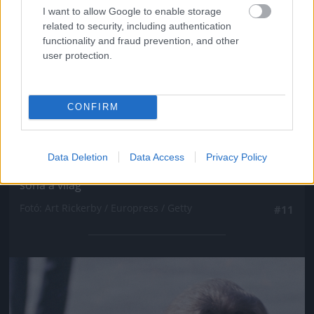
I want to allow Google to enable storage
related to security, including authentication
functionality and fraud prevention, and other
user protection.
CONFIRM
Ezt a Dallasban viselt rózsaszín kosztümöt sajnos
Data Deletion
Data Access
Privacy Policy
nem csak eleganciája és színe miatt nem felejti el
soha a világ
Fotó: Art Rickerby / Europress / Getty
#11
Jön még kép!