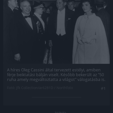
A híres Oleg Cassini által tervezett estélyi, amiben
férje beiktatási bálján viselt. Később bekerült az "50
ruha amely megváltoztatta a világot" válogatásba is.
Fotó: Jfk Collection/ar6281D / Northfoto
#1