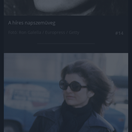
A híres napszemüveg
Fotó: Ron Galella / Europress / Getty
#14
Jön még kép!