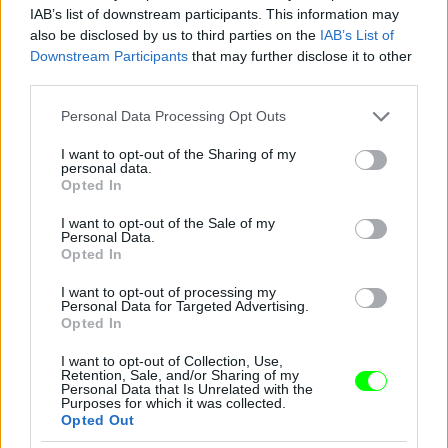
IAB’s list of downstream participants. This information may
Jön még kép!
also be disclosed by us to third parties on the
IAB’s List of
Downstream Participants
that may further disclose it to other
third parties.
Please note that this website/app uses one or more Google
Personal Data Processing Opt Outs
services and may gather and store information including but
not limited to your visit or usage behaviour. You may click to
I want to opt-out of the Sharing of my
personal data.
grant or deny consent to Google and its third-party tags to
Opted In
use your data for below specified purposes in below Google
consent section.
I want to opt-out of the Sale of my
Personal Data.
Opted In
I want to opt-out of processing my
Personal Data for Targeted Advertising.
Opted In
I want to opt-out of Collection, Use,
Retention, Sale, and/or Sharing of my
Personal Data that Is Unrelated with the
Purposes for which it was collected.
Opted Out