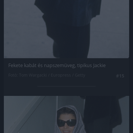
Fekete kabát és napszemüveg, tipikus Jackie
Fotó: Tom Wargacki / Europress / Getty
#15
Jön még kép!