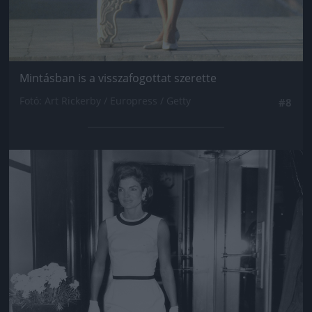
Mintásban is a visszafogottat szerette
Fotó: Art Rickerby / Europress / Getty
#8
Jön még kép!