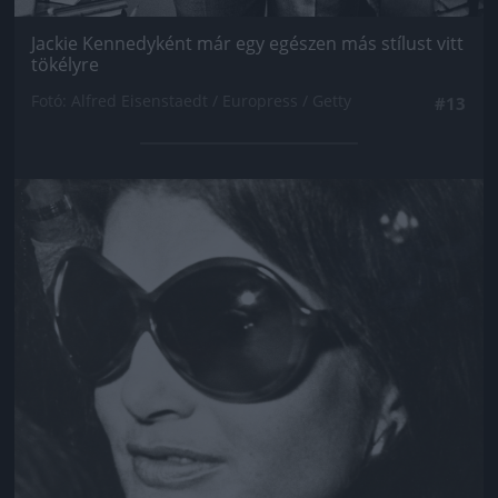
Jackie Kennedyként már egy egészen más stílust vitt
tökélyre
Fotó: Alfred Eisenstaedt / Europress / Getty
#13
Jön még kép!