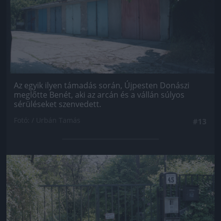
Az egyik ilyen támadás során, Újpesten Donászi
meglőtte Benét, aki az arcán és a vállán súlyos
sérüléseket szenvedett.
Fotó: / Urbán Tamás
#13
Jön még kép!