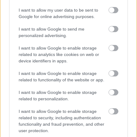
I want to allow my user data to be sent to
Google for online advertising purposes.
I want to allow Google to send me
personalized advertising.
I want to allow Google to enable storage
related to analytics like cookies on web or
device identifiers in apps.
1992 novemberében a rablópáros a következő
fegyveres rablásukat megelőzően lőgyakorlatot
I want to allow Google to enable storage
tartott a Székesfehérvártól néhány kilométernyire
related to functionality of the website or app.
található a Sárszentmihály melletti erdőben, amikor
két vadász felfigyelt rájuk.
I want to allow Google to enable storage
related to personalization.
Fotó: / Urbán Tamás
#10
I want to allow Google to enable storage
related to security, including authentication
functionality and fraud prevention, and other
Jön még kép!
user protection.