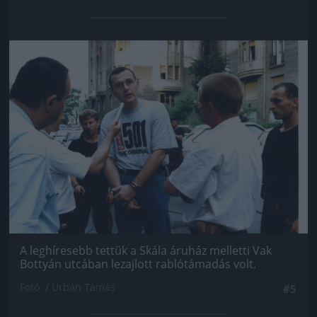
Jön még kép!
A leghíresebb tettük a Skála áruház melletti Vak
Bottyán utcában lezajlott rablótámadás volt.
Fotó: / Urbán Tamás
#5