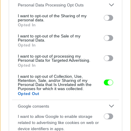
Jön még kép!
Please note that this website/app uses one or more Google
Personal Data Processing Opt Outs
services and may gather and store information including but
not limited to your visit or usage behaviour. You may click to
I want to opt-out of the Sharing of my
personal data.
grant or deny consent to Google and its third-party tags to
Opted In
use your data for below specified purposes in below Google
consent section.
I want to opt-out of the Sale of my
Personal Data.
Opted In
I want to opt-out of processing my
Personal Data for Targeted Advertising.
Opted In
A további képek a helyszínelések során készültek, a
I want to opt-out of Collection, Use,
Retention, Sale, and/or Sharing of my
rablópáros által látogatott helyekről.
Personal Data that Is Unrelated with the
Purposes for which it was collected.
Fotó: / Urbán Tamás
#9
Opted Out
Google consents
I want to allow Google to enable storage
Jön még kép!
related to advertising like cookies on web or
device identifiers in apps.