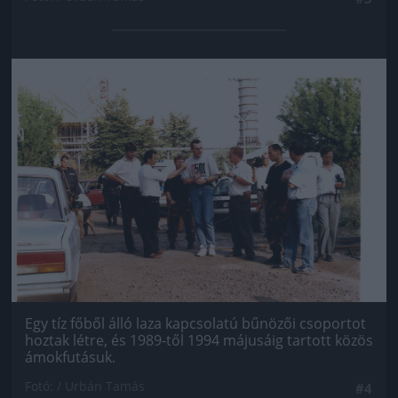
Jön még kép!
Egy tíz főből álló laza kapcsolatú bűnözői csoportot
hoztak létre, és 1989-től 1994 májusáig tartott közös
ámokfutásuk.
Fotó: / Urbán Tamás
#4