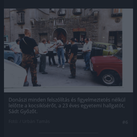
Jön még kép!
Donászi minden felszólítás és figyelmeztetés nélkül
lelőtte a kocsikísérőt, a 23 éves egyetemi hallgatót,
Sádt Győzőt.
Fotó: / Urbán Tamás
#6