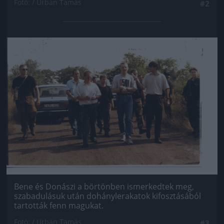
Fotó: / Urbán Tamás
#2
Jön még kép!
Bene és Donászi a börtönben ismerkedtek meg,
szabadulásuk után dohánylerakatok kifosztásából
tartották fenn magukat.
Fotó: / Urbán Tamás
#3