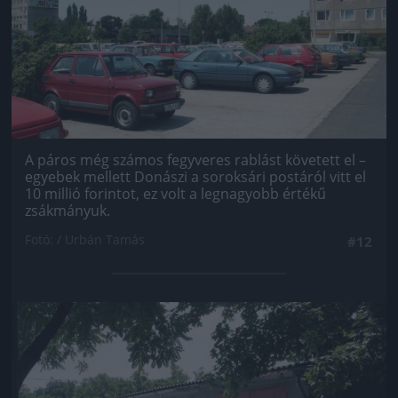
A páros még számos fegyveres rablást követett el –
egyebek mellett Donászi a soroksári postáról vitt el
10 millió forintot, ez volt a legnagyobb értékű
zsákmányuk.
Fotó: / Urbán Tamás
#12
Jön még kép!