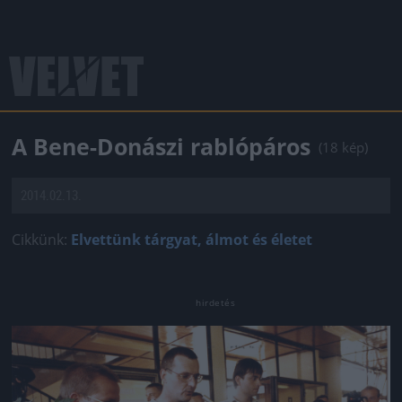
A Bene-Donászi rablópáros
(18 kép)
2014.02.13.
Cikkünk:
Elvettünk tárgyat, álmot és életet
Jön még kép!