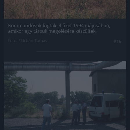
Kommandósok fogták el őket 1994 májusában,
amikor egy társuk megölésére készültek.
Fotó: / Urbán Tamás
#16
Jön még kép!