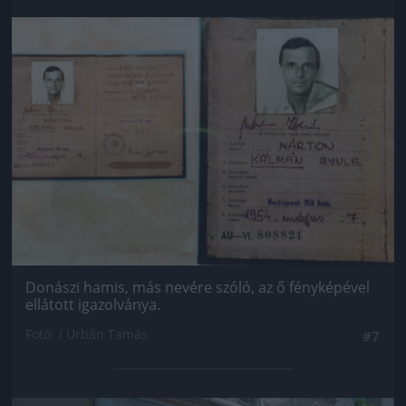
Jön még kép!
Donászi hamis, más nevére szóló, az ő fényképével
ellátott igazolványa.
Fotó: / Urbán Tamás
#7