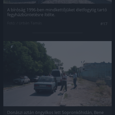
A bíróság 1996-ben mindkettőjüket életfogytig tartó
fegyházbüntetésre ítélte.
Fotó: / Urbán Tamás
#17
Jön még kép!
Donászi aztán öngyilkos lett Sopronkőhidán, Bene