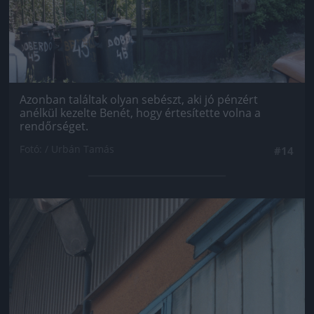
Azonban találtak olyan sebészt, aki jó pénzért
anélkül kezelte Benét, hogy értesítette volna a
rendőrséget.
Fotó: / Urbán Tamás
#14
Jön még kép!