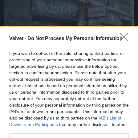
Jön még kép!
Velvet -
Do Not Process My Personal Information
If you wish to opt-out of the sale, sharing to third parties, or
processing of your personal or sensitive information for
targeted advertising by us, please use the below opt-out
section to confirm your selection. Please note that after your
opt-out request is processed you may continue seeing
Ezután Bene a taxisofőrt és a másik pénzkísérőt
interest-based ads based on personal information utilized by
akarta megölni, azonban csak megsebesítette őket.
us or personal information disclosed to third parties prior to
Végül egy fillért sem tudtak zsákmányolni, mert az
your opt-out. You may separately opt-out of the further
autóból nem pénzeszsákot vittek magukkal.
disclosure of your personal information by third parties on the
Fotó: / Urbán Tamás
IAB’s list of downstream participants. This information may
#8
also be disclosed by us to third parties on the
IAB’s List of
Downstream Participants
that may further disclose it to other
third parties.