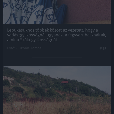
Lebukásukhoz többek között az vezetett, hogy a
vadászgyilkosságnál ugyanazt a fegyvert használták,
amit a Skála-gyilkosságnál.
Fotó: / Urbán Tamás
#15
Jön még kép!