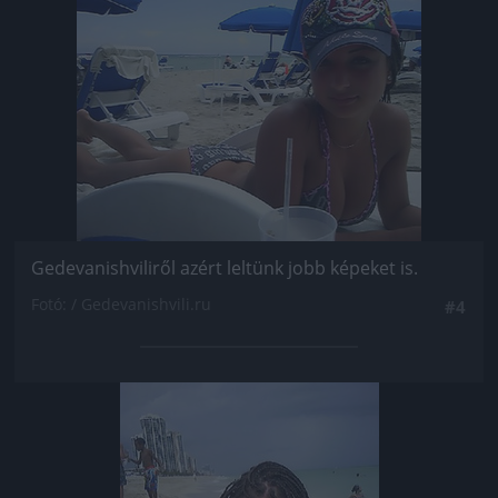
Jön még kép!
Gedevanishviliről azért leltünk jobb képeket is.
Fotó: / Gedevanishvili.ru
#4
Jön még kép!