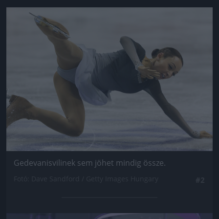
Jön még kép!
Gedevanisvilinek sem jöhet mindig össze.
Fotó: Dave Sandford / Getty Images Hungary
#2