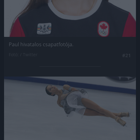
Paul hivatalos csapatfotója.
Fotó: / Twitter
#21
Jön még kép!