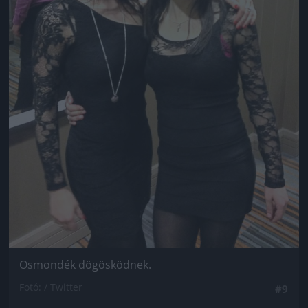
Osmondék dögösködnek.
Fotó: / Twitter
#9