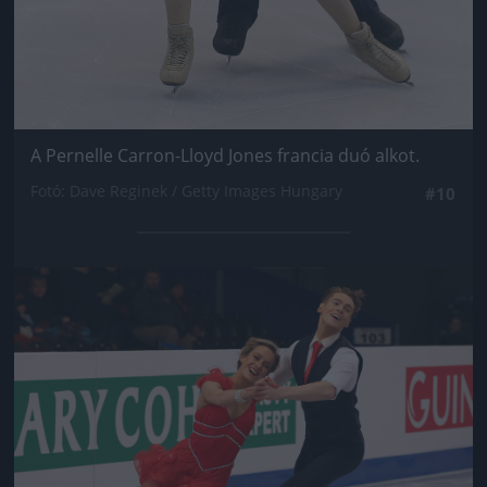
A Pernelle Carron-Lloyd Jones francia duó alkot.
Fotó: Dave Reginek / Getty Images Hungary
#10
Jön még kép!