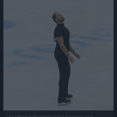
Vera Bazarovát szintén orosz partnere, Jurij