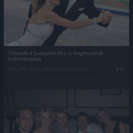
Tobiasék a budapesti Eb-n is megmutatták
tudományukat.
Fotó: John Berry / Getty Images Hungary
#14
Jön még kép!