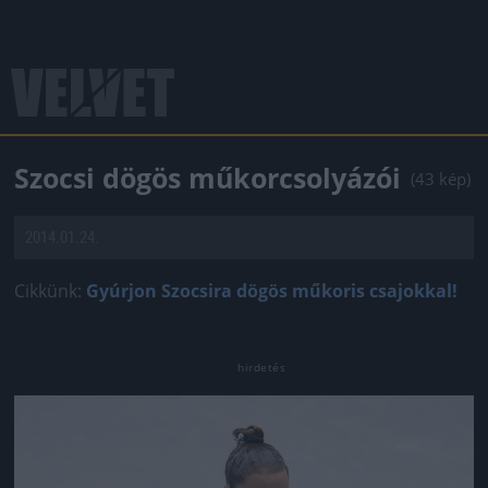
Szocsi dögös műkorcsolyázói
(43 kép)
2014.01.24.
Cikkünk:
Gyúrjon Szocsira dögös műkoris csajokkal!
Jön még kép!