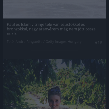
Paul és Islam vitrinje tele van ezüstökkel és
bronzokkal, nagy aranyérem még nem jött össze
nekik.
Fotó: Andre Ringuette / Getty Images Hungary
#18
Jön még kép!