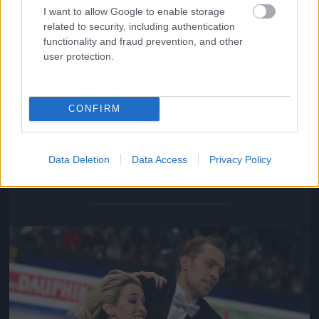
I want to allow Google to enable storage
related to security, including authentication
functionality and fraud prevention, and other
user protection.
CONFIRM
Isabella Tobias és Deividas Stagniunas: a páros női
tagja echte New York-i, de megoldotta a problémát.
Data Deletion
Data Access
Privacy Policy
Fotó: Dave Reginek / Getty Images Hungary
#13
Jön még kép!