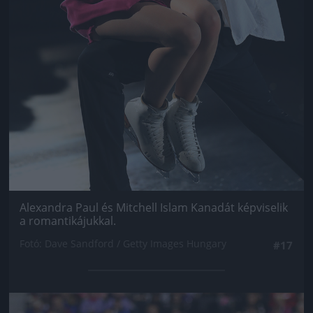
Alexandra Paul és Mitchell Islam Kanadát képviselik
a romantikájukkal.
Fotó: Dave Sandford / Getty Images Hungary
#17
Jön még kép!