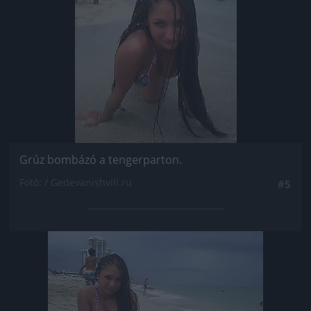
Grúz bombázó a tengerparton.
Fotó: / Gedevanishvili.ru
#5
Jön még kép!