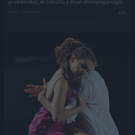
problémákat, és behúzta a litván állampolgárságot.
Fotó: / Facebook
#16
Jön még kép!