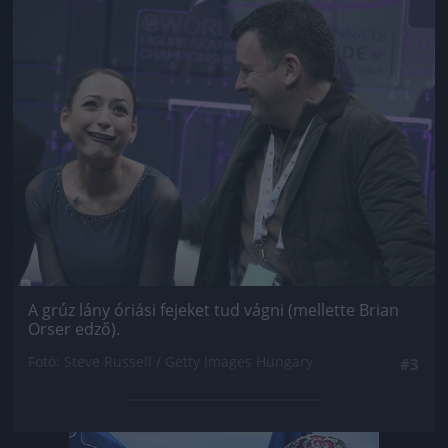
Jön még kép!
A grúz lány óriási fejeket tud vágni (mellette Brian
Orser edző).
Fotó: Steve Russell / Getty Images Hungary
#3