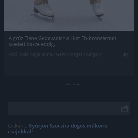
A grúz Elene Gedevanishvili két Eb-bronzérmet
szedett össze eddig.
Fotó: Koki Nagahama / Getty Images Hungary
#1
Cikkünk:
Gyúrjon Szocsira dögös műkoris
csajokkal!