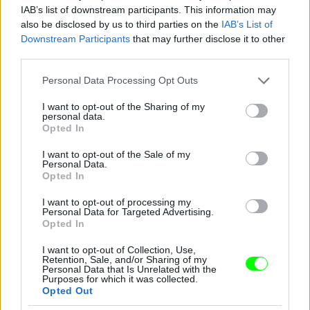
IAB’s list of downstream participants. This information may
also be disclosed by us to third parties on the
IAB’s List of
Downstream Participants
that may further disclose it to other
third parties.
Please note that this website/app uses one or more Google
Personal Data Processing Opt Outs
services and may gather and store information including but
not limited to your visit or usage behaviour. You may click to
I want to opt-out of the Sharing of my
personal data.
grant or deny consent to Google and its third-party tags to
Opted In
use your data for below specified purposes in below Google
consent section.
I want to opt-out of the Sale of my
Personal Data.
Opted In
I want to opt-out of processing my
Personal Data for Targeted Advertising.
Opted In
I want to opt-out of Collection, Use,
Retention, Sale, and/or Sharing of my
Personal Data that Is Unrelated with the
Purposes for which it was collected.
A 27 éves Carronnak eddig "csak" egy Universiade-
Opted Out
arany termett.