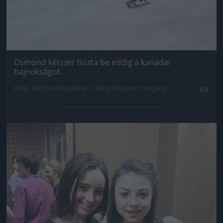
Osmond kétszer húzta be eddig a kanadai
bajnokságot.
Fotó: Andre Ringuette / Getty Images Hungary
#8
Jön még kép!