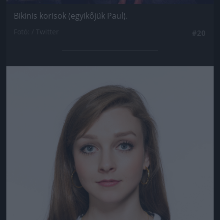
Bikinis korisok (egyikőjük Paul).
Fotó: / Twitter
#20
Jön még kép!