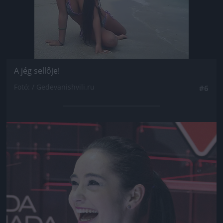
A jég sellője!
Fotó: / Gedevanishvili.ru
#6
Jön még kép!