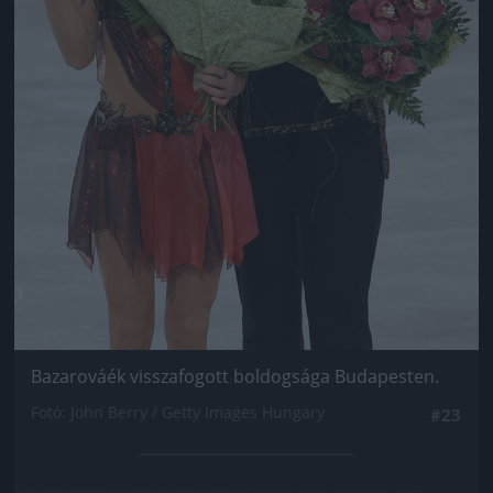
Bazarováék visszafogott boldogsága Budapesten.
Fotó: John Berry / Getty Images Hungary
#23