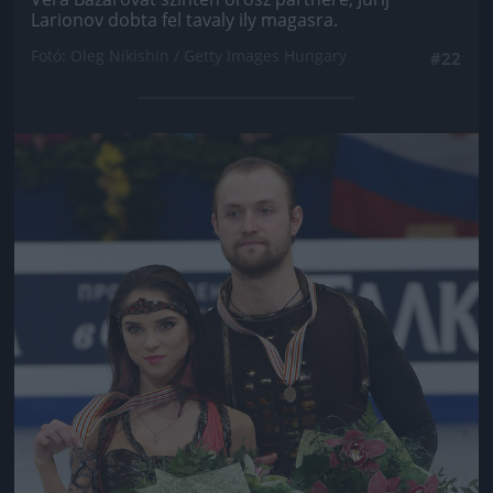
Larionov dobta fel tavaly ily magasra.
Fotó: Oleg Nikishin / Getty Images Hungary
#22
Jön még kép!