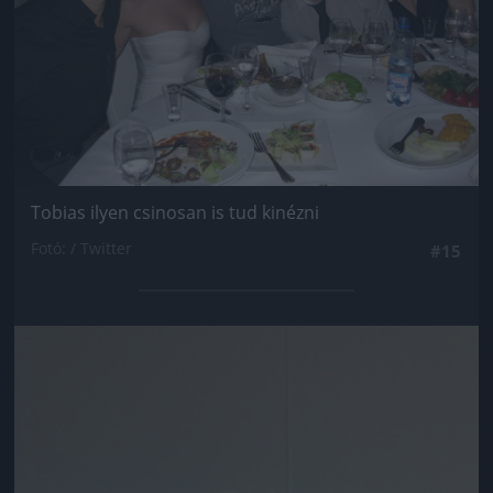
Tobias ilyen csinosan is tud kinézni
Fotó: / Twitter
#15
Jön még kép!