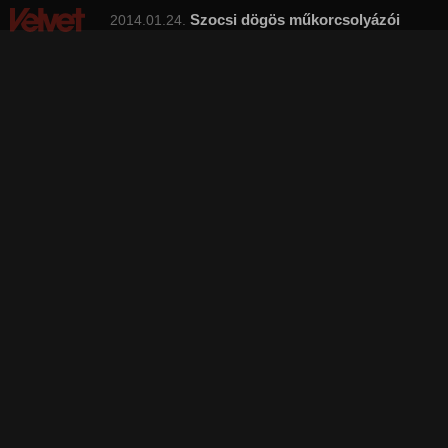
Szocsi dögös műkorcsolyázói
2014.01.24.