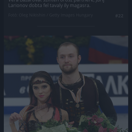
Larionov dobta fel tavaly ily magasra.
Fotó: Oleg Nikishin / Getty Images Hungary
#22
Jön még kép!