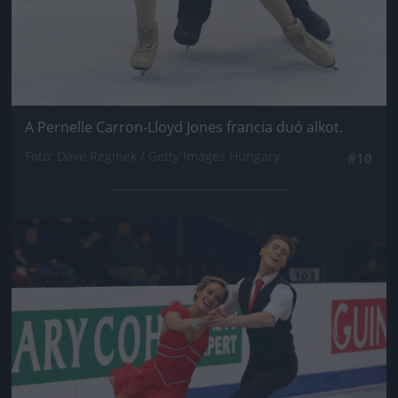
A Pernelle Carron-Lloyd Jones francia duó alkot.
Fotó: Dave Reginek / Getty Images Hungary
#10
Jön még kép!