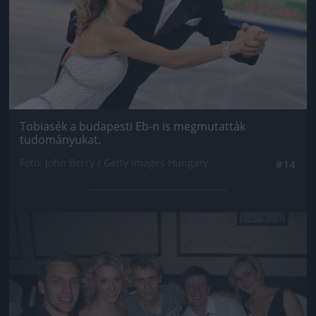
Tobiasék a budapesti Eb-n is megmutatták
tudományukat.
Fotó: John Berry / Getty Images Hungary
#14
Jön még kép!