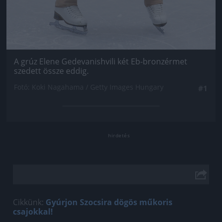
A grúz Elene Gedevanishvili két Eb-bronzérmet
szedett össze eddig.
Fotó: Koki Nagahama / Getty Images Hungary
#1
Cikkünk:
Gyúrjon Szocsira dögös műkoris
csajokkal!