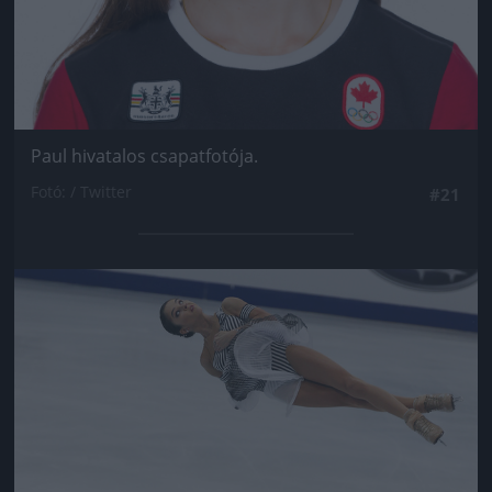
Paul hivatalos csapatfotója.
Fotó: / Twitter
#21
Jön még kép!