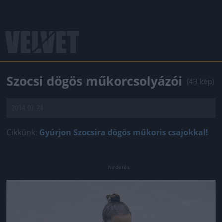
Szocsi dögös műkorcsolyázói
(43 kép)
2014.01.24.
Cikkünk:
Gyúrjon Szocsira dögös műkoris csajokkal!
Jön még kép!