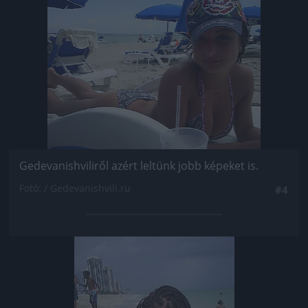
Jön még kép!
Gedevanishviliről azért leltünk jobb képeket is.
Fotó: / Gedevanishvili.ru
#4
Jön még kép!