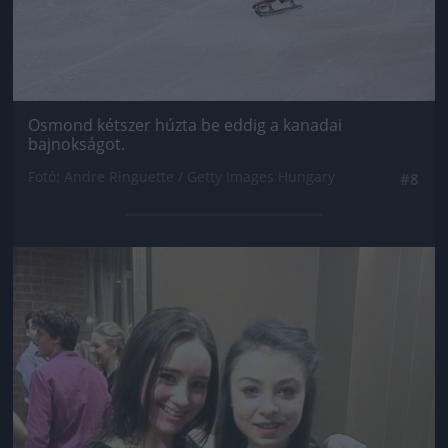
Osmond kétszer húzta be eddig a kanadai
bajnokságot.
Fotó: Andre Ringuette / Getty Images Hungary
#8
Jön még kép!