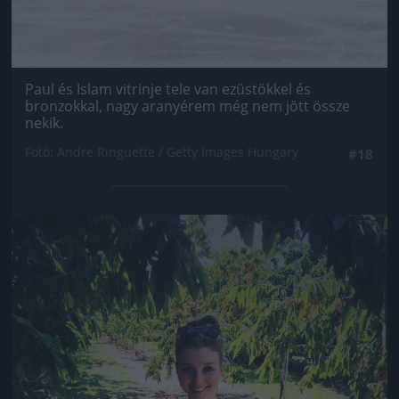
Paul és Islam vitrinje tele van ezüstökkel és
bronzokkal, nagy aranyérem még nem jött össze
nekik.
Fotó: Andre Ringuette / Getty Images Hungary
#18
Jön még kép!