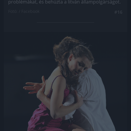
problémákat, és behúzta a litván állampolgárságot.
Fotó: / Facebook
#16
Jön még kép!