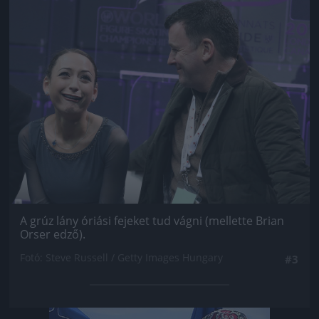
Jön még kép!
A grúz lány óriási fejeket tud vágni (mellette Brian
Orser edző).
Fotó: Steve Russell / Getty Images Hungary
#3