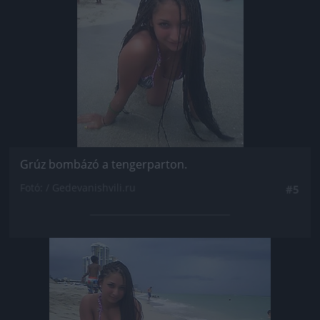
Grúz bombázó a tengerparton.
Fotó: / Gedevanishvili.ru
#5
Jön még kép!