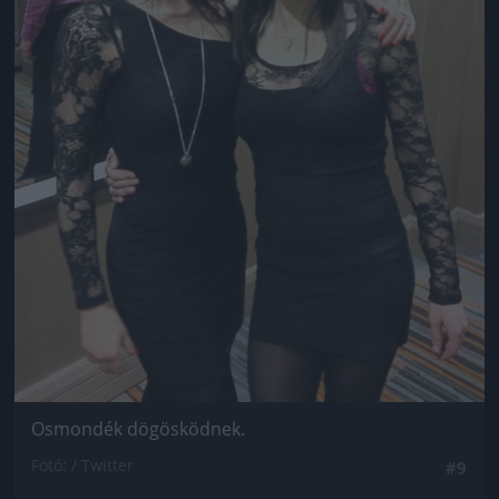
Osmondék dögösködnek.
Fotó: / Twitter
#9