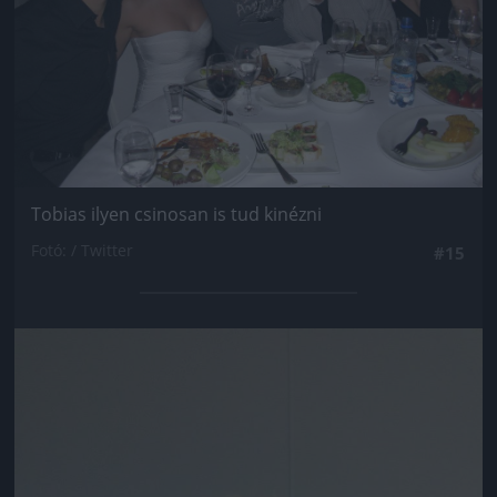
Tobias ilyen csinosan is tud kinézni
Fotó: / Twitter
#15
Jön még kép!