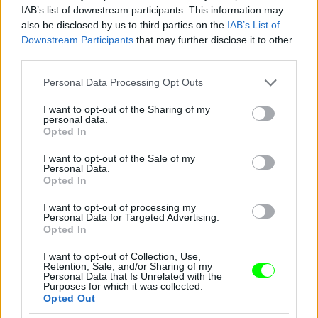
IAB’s list of downstream participants. This information may
also be disclosed by us to third parties on the
IAB’s List of
Downstream Participants
that may further disclose it to other
third parties.
Please note that this website/app uses one or more Google
Personal Data Processing Opt Outs
services and may gather and store information including but
not limited to your visit or usage behaviour. You may click to
I want to opt-out of the Sharing of my
personal data.
grant or deny consent to Google and its third-party tags to
Opted In
use your data for below specified purposes in below Google
consent section.
I want to opt-out of the Sale of my
Personal Data.
Opted In
I want to opt-out of processing my
Personal Data for Targeted Advertising.
Opted In
I want to opt-out of Collection, Use,
Retention, Sale, and/or Sharing of my
Personal Data that Is Unrelated with the
Purposes for which it was collected.
A 27 éves Carronnak eddig "csak" egy Universiade-
Opted Out
arany termett.