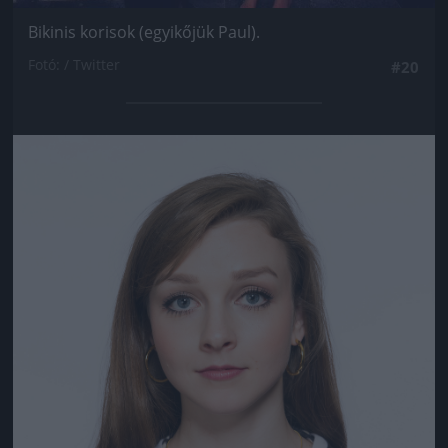
Bikinis korisok (egyikőjük Paul).
Fotó: / Twitter
#20
Jön még kép!