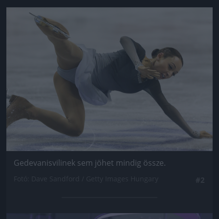
Jön még kép!
Gedevanisvilinek sem jöhet mindig össze.
Fotó: Dave Sandford / Getty Images Hungary
#2