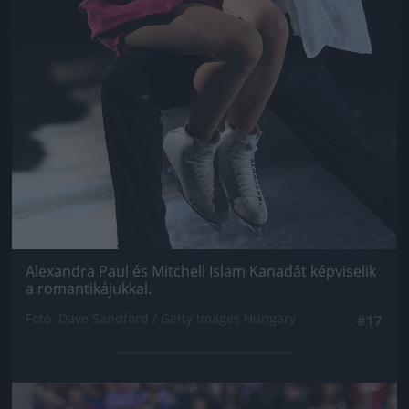
Alexandra Paul és Mitchell Islam Kanadát képviselik
a romantikájukkal.
Fotó: Dave Sandford / Getty Images Hungary
#17
Jön még kép!