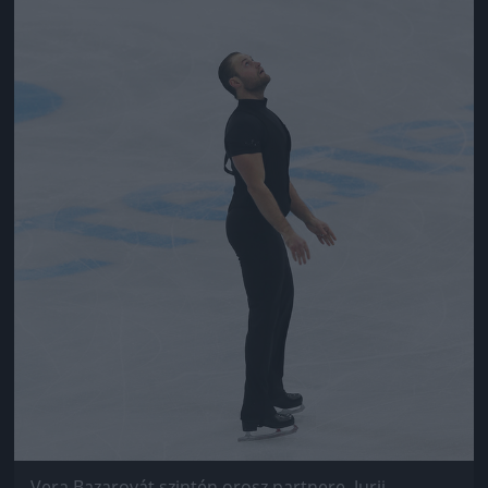
Vera Bazarovát szintén orosz partnere, Jurij