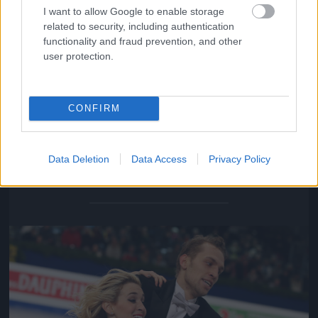
I want to allow Google to enable storage
related to security, including authentication
functionality and fraud prevention, and other
user protection.
CONFIRM
Isabella Tobias és Deividas Stagniunas: a páros női
tagja echte New York-i, de megoldotta a problémát.
Data Deletion
Data Access
Privacy Policy
Fotó: Dave Reginek / Getty Images Hungary
#13
Jön még kép!