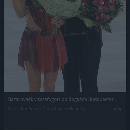
Bazarováék visszafogott boldogsága Budapesten.
Fotó: John Berry / Getty Images Hungary
#23