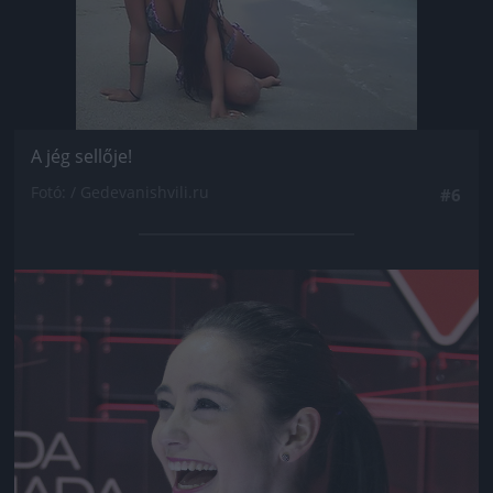
A jég sellője!
Fotó: / Gedevanishvili.ru
#6
Jön még kép!