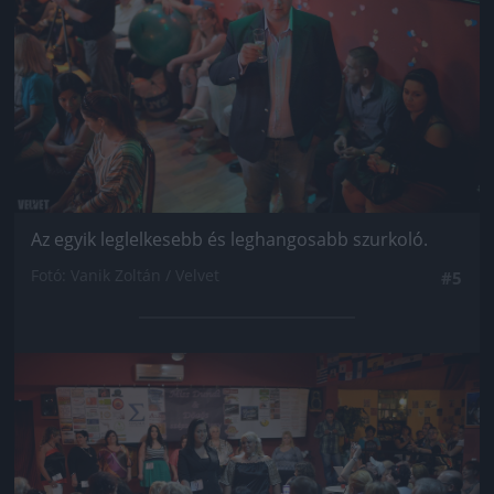
Az egyik leglelkesebb és leghangosabb szurkoló.
Fotó: Vanik Zoltán / Velvet
#5
Jön még kép!