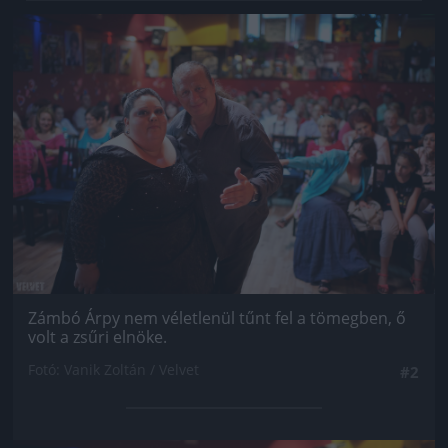
Jön még kép!
Zámbó Árpy nem véletlenül tűnt fel a tömegben, ő
volt a zsűri elnöke.
Fotó: Vanik Zoltán / Velvet
#2