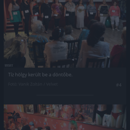
Tíz hölgy került be a döntőbe.
Fotó: Vanik Zoltán / Velvet
#4
Jön még kép!