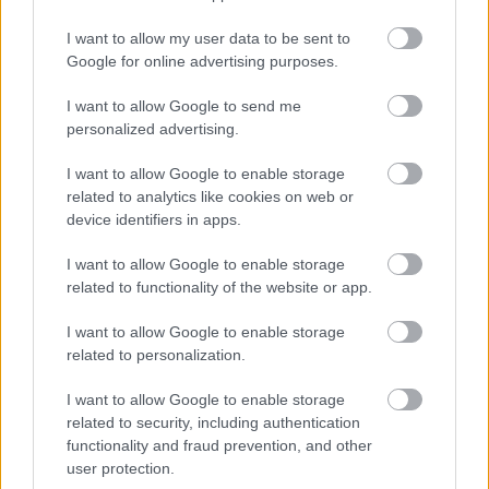
Fotó: Vanik Zoltán / Velvet
#13
I want to allow my user data to be sent to
Google for online advertising purposes.
I want to allow Google to send me
Jön még kép!
personalized advertising.
I want to allow Google to enable storage
related to analytics like cookies on web or
device identifiers in apps.
I want to allow Google to enable storage
related to functionality of the website or app.
I want to allow Google to enable storage
related to personalization.
I want to allow Google to enable storage
Itt most éppen nem látszik, de volt
related to security, including authentication
közönségtapsoltatás is.
functionality and fraud prevention, and other
user protection.
Fotó: Vanik Zoltán / Velvet
#14