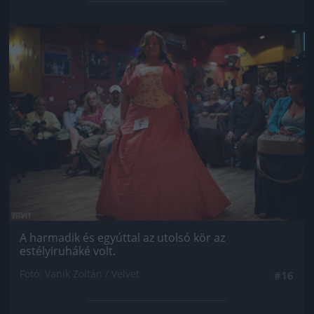
Jön még kép!
A harmadik és egyúttal az utolsó kör az
estélyiruháké volt.
Fotó: Vanik Zoltán / Velvet
#16