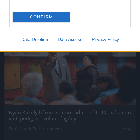
CONFIRM
Jön még kép!
Data Deletion
Data Access
Privacy Policy
Nyári Károly három számot adott előtt. Ráadás nem
volt, pedig lett volna rá igény.
Fotó: Vanik Zoltán / Velvet
#15