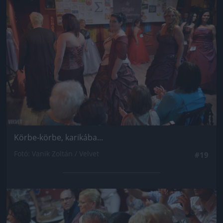
Körbe-körbe, karikába...
Fotó: Vanik Zoltán / Velvet
#19
Jön még kép!