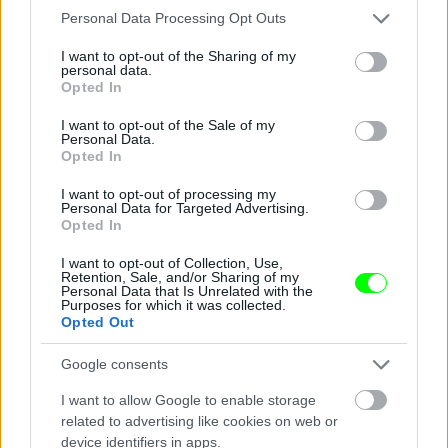
Aki nem tapsolt, lázasan fotózott.
Please note that this website/app uses one or more Google
Personal Data Processing Opt Outs
services and may gather and store information including but
Fotó: Vanik Zoltán / Velvet
#12
not limited to your visit or usage behaviour. You may click to
I want to opt-out of the Sharing of my
personal data.
grant or deny consent to Google and its third-party tags to
Opted In
use your data for below specified purposes in below Google
consent section.
I want to opt-out of the Sale of my
Jön még kép!
Personal Data.
Opted In
I want to opt-out of processing my
Personal Data for Targeted Advertising.
Opted In
I want to opt-out of Collection, Use,
Retention, Sale, and/or Sharing of my
Personal Data that Is Unrelated with the
Purposes for which it was collected.
Opted Out
Google consents
I want to allow Google to enable storage
A Barrio Latino Caféban a vörös szín dominál.
related to advertising like cookies on web or
device identifiers in apps.