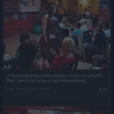
Jön még kép!
A közönség lelkesedése alapján a tízes versenyzőt,
Badi Laurát tartottuk a legesélyesebbnek.
Fotó: Vanik Zoltán / Velvet
#18
Jön még kép!