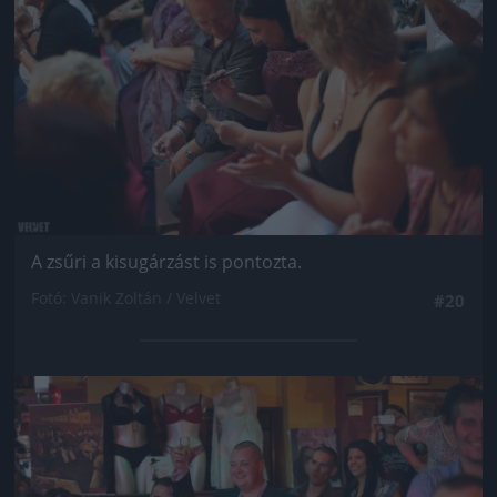
A zsűri a kisugárzást is pontozta.
Fotó: Vanik Zoltán / Velvet
#20
Jön még kép!