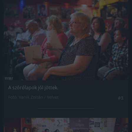
Jön még kép!
A szórólapok jól jöttek.
Fotó: Vanik Zoltán / Velvet
#3
Jön még kép!