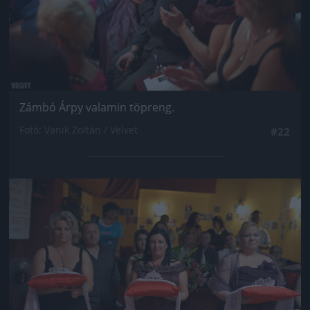
Zámbó Árpy valamin töpreng.
Fotó: Vanik Zoltán / Velvet
#22
Jön még kép!