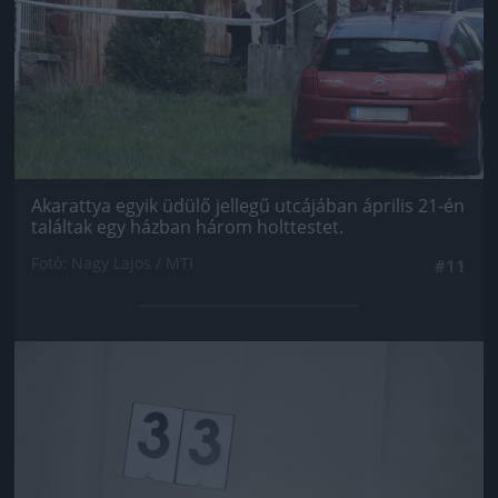
Akarattya egyik üdülő jellegű utcájában április 21-én
találtak egy házban három holttestet.
Fotó: Nagy Lajos / MTI
#11
Jön még kép!