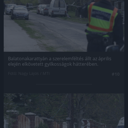
Balatonakarattyán a szerelemféltés állt az április
elején elkövetett gyilkosságok hátterében.
Fotó: Nagy Lajos / MTI
#10
Jön még kép!