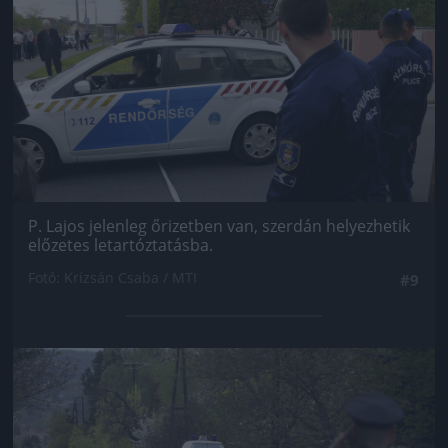
P. Lajos jelenleg őrizetben van, szerdán helyezhetik
előzetes letartóztatásba.
Fotó: Krizsán Csaba / MTI
#9
Jön még kép!