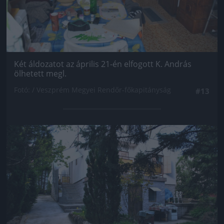
Két áldozatot az április 21-én elfogott K. András
ölhetett megl.
Fotó: / Veszprém Megyei Rendőr-főkapitányság
#13
Jön még kép!