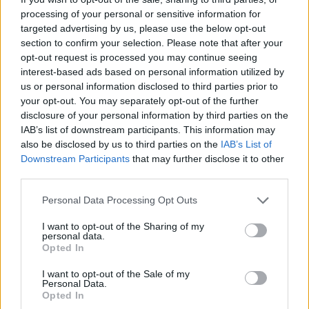
processing of your personal or sensitive information for
targeted advertising by us, please use the below opt-out
section to confirm your selection. Please note that after your
Jön még kép!
opt-out request is processed you may continue seeing
interest-based ads based on personal information utilized by
us or personal information disclosed to third parties prior to
your opt-out. You may separately opt-out of the further
disclosure of your personal information by third parties on the
IAB’s list of downstream participants. This information may
also be disclosed by us to third parties on the
IAB’s List of
Downstream Participants
that may further disclose it to other
third parties.
Please note that this website/app uses one or more Google
Personal Data Processing Opt Outs
services and may gather and store information including but
not limited to your visit or usage behaviour. You may click to
I want to opt-out of the Sharing of my
personal data.
A győri Bercsényi ligetben április 23-án fajult egy
grant or deny consent to Google and its third-party tags to
Opted In
szóváltás kettős gyilkossággá.
use your data for below specified purposes in below Google
consent section.
I want to opt-out of the Sale of my
Fotó: Krizsán Csaba / MTI
#6
Personal Data.
Opted In