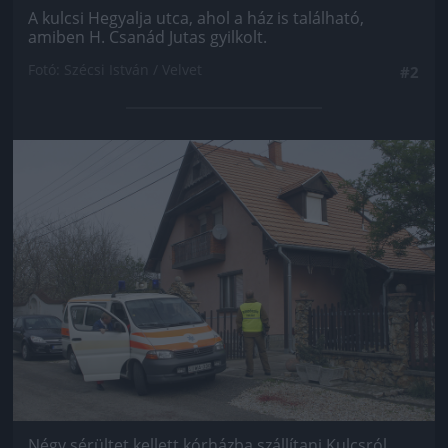
A kulcsi Hegyalja utca, ahol a ház is található,
amiben H. Csanád Jutas gyilkolt.
Fotó: Szécsi István / Velvet
#2
Jön még kép!
Négy sérültet kellett kórházba szállítani Kulcsról.