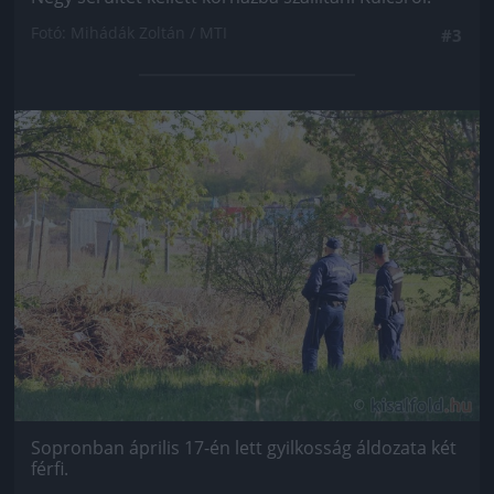
Fotó: Mihádák Zoltán / MTI
#3
Jön még kép!
Sopronban április 17-én lett gyilkosság áldozata két
férfi.