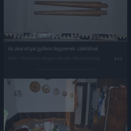
Az akarattyai gyilkos fegyverek: széklábak.
Fotó: / Veszprém Megyei Rendőr-főkapitányság
#12
Jön még kép!