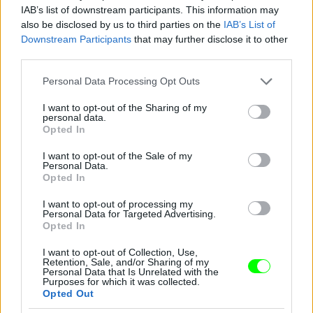
IAB’s list of downstream participants. This information may
also be disclosed by us to third parties on the
IAB’s List of
Mégis Cavalli
Downstream Participants
that may further disclose it to other
third parties.
#14
Please note that this website/app uses one or more Google
Personal Data Processing Opt Outs
services and may gather and store information including but
not limited to your visit or usage behaviour. You may click to
I want to opt-out of the Sharing of my
personal data.
Jön még kép!
grant or deny consent to Google and its third-party tags to
Opted In
use your data for below specified purposes in below Google
consent section.
I want to opt-out of the Sale of my
Personal Data.
Opted In
I want to opt-out of processing my
Personal Data for Targeted Advertising.
Opted In
I want to opt-out of Collection, Use,
Retention, Sale, and/or Sharing of my
Personal Data that Is Unrelated with the
Purposes for which it was collected.
Opted Out