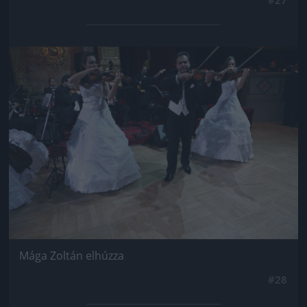
Jön még kép!
Mága Zoltán elhúzza
#28