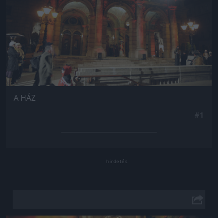
A HÁZ
#1