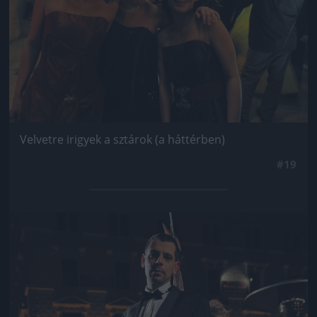
Velvetre irigyek a sztárok (a háttérben)
#19
Jön még kép!