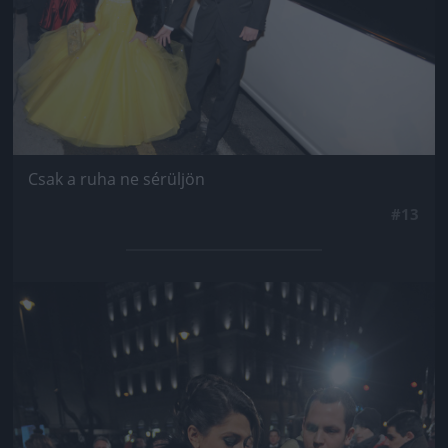
Csak a ruha ne sérüljön
#13
Jön még kép!