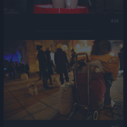
#26
Jön még kép!
#27