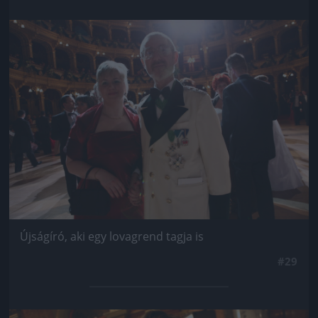
Jön még kép!
Újságíró, aki egy lovagrend tagja is
#29