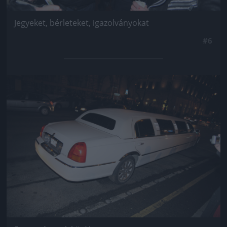
Jegyeket, bérleteket, igazolványokat
#6
Jön még kép!