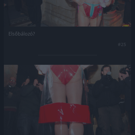
Elsőbálozó?
#25
Jön még kép!