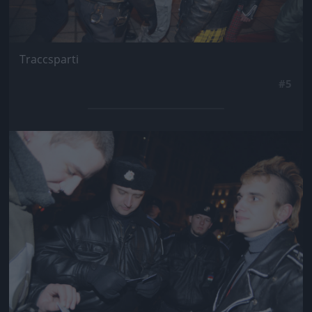
Traccsparti
#5
Jön még kép!