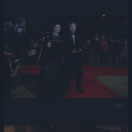
Jön még kép!
#23