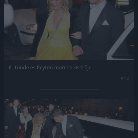
K. Tünde és folyton morcos kisérője
#12
Jön még kép!