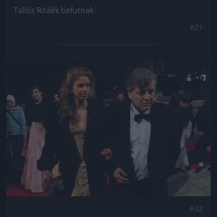
Tallós Ritáék befutnak
#21
Jön még kép!
#22