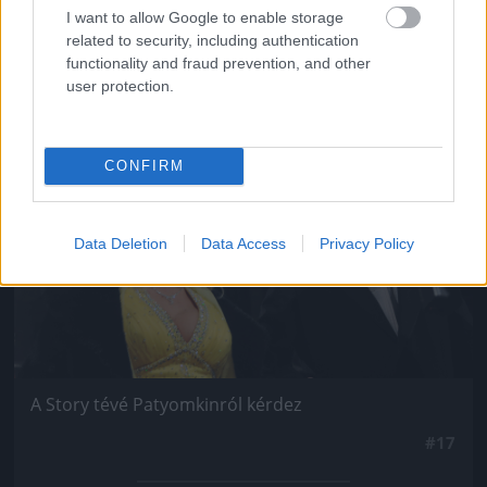
I want to allow Google to enable storage
related to security, including authentication
functionality and fraud prevention, and other
user protection.
Jön még kép!
CONFIRM
Data Deletion
Data Access
Privacy Policy
A Story tévé Patyomkinról kérdez
#17