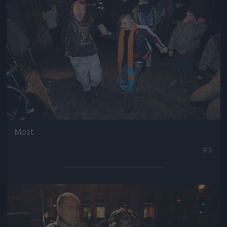
Most
#3
Jön még kép!