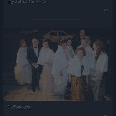
Egy autó a sok közül
#7
Jön még kép!
Elsőbálozók
#8