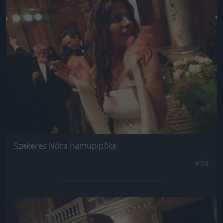
Jön még kép!
Szekeres Nóra hamupipőke
#30
Jön még kép!