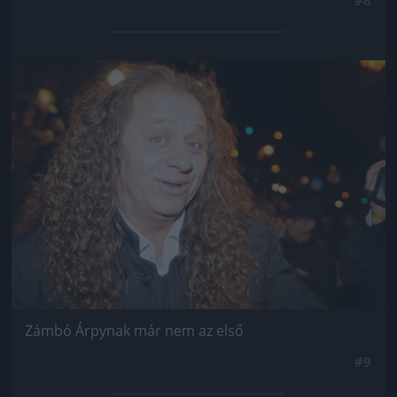
Jön még kép!
Zámbó Árpynak már nem az első
#9