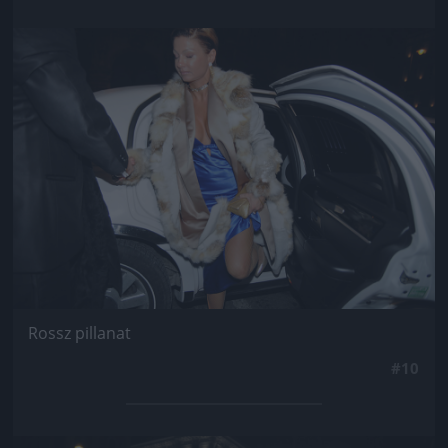
Jön még kép!
Rossz pillanat
#10