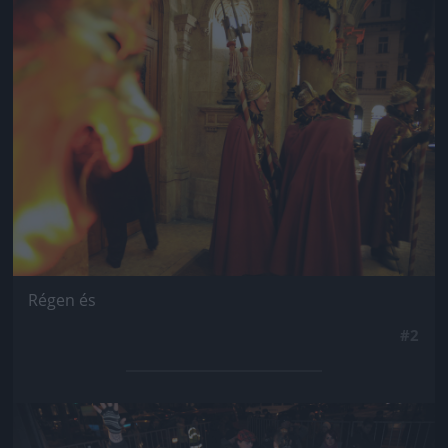
Jön még kép!
Régen és
#2
Jön még kép!