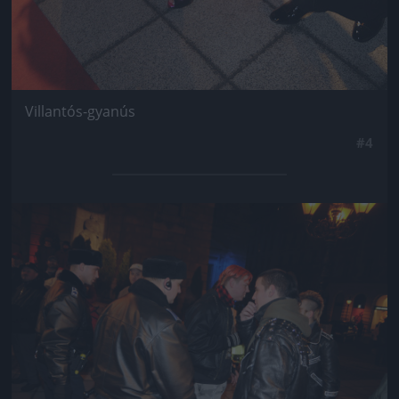
Villantós-gyanús
#4
Jön még kép!