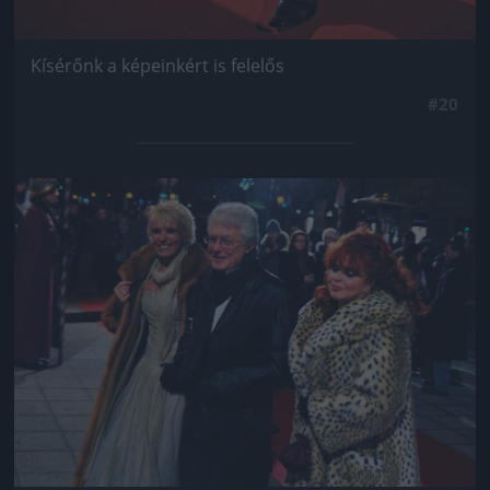
Kísérőnk a képeinkért is felelős
#20
Jön még kép!