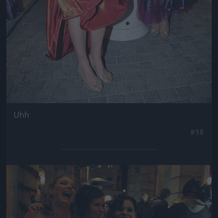
Uhh
#18
Jön még kép!