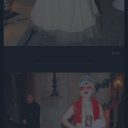
#24
Jön még kép!