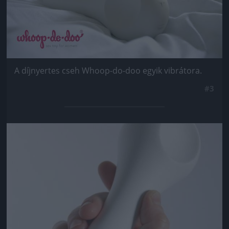
A díjnyertes cseh Whoop-do-doo egyik vibrátora.
#3
Jön még kép!