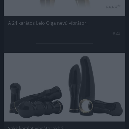
A 24 karátos Lelo Olga nevű vibrátor.
#23
Jön még kép!
Sakk készlet vibrátorokból.