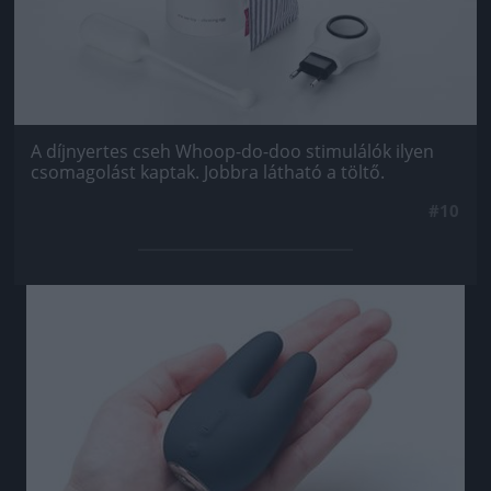
A díjnyertes cseh Whoop-do-doo stimulálók ilyen
csomagolást kaptak. Jobbra látható a töltő.
#10
Jön még kép!