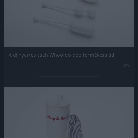
A díjnyertes cseh Whoo-do-doo termékcsalád.
#9
Jön még kép!