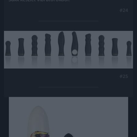
#24
Jön még kép!
#25
Jön még kép!