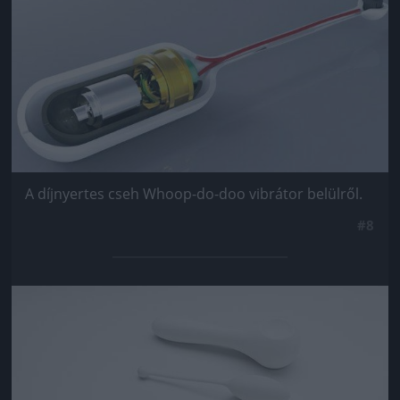
A díjnyertes cseh Whoop-do-doo vibrátor belülről.
#8
Jön még kép!