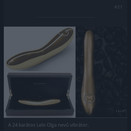
#21
Jön még kép!
A 24 karátos Lelo Olga nevű vibrátor.