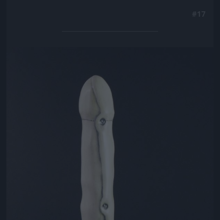
#17
Jön még kép!