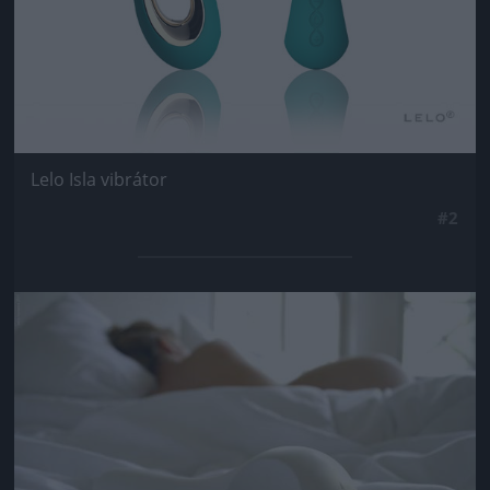
Lelo Isla vibrátor
#2
Jön még kép!