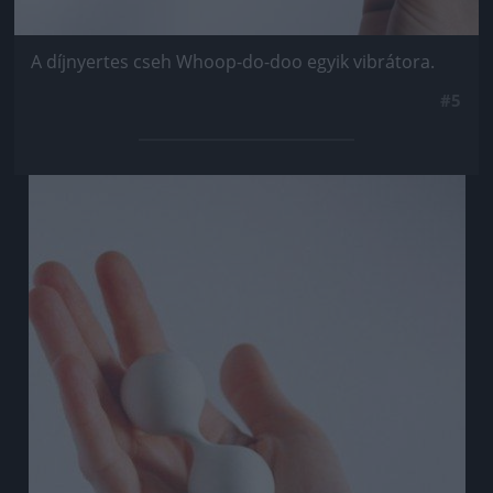
A díjnyertes cseh Whoop-do-doo egyik vibrátora.
#5
Jön még kép!