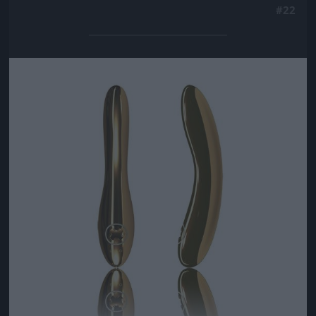
#22
Jön még kép!