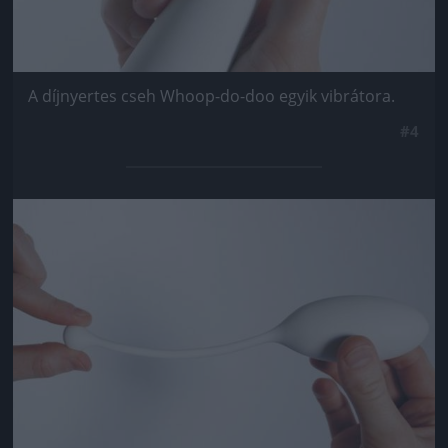
A díjnyertes cseh Whoop-do-doo egyik vibrátora.
#4
Jön még kép!