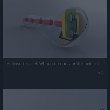
A díjnyertes cseh Whoop-do-doo vibrátor belülről.
#7
Jön még kép!