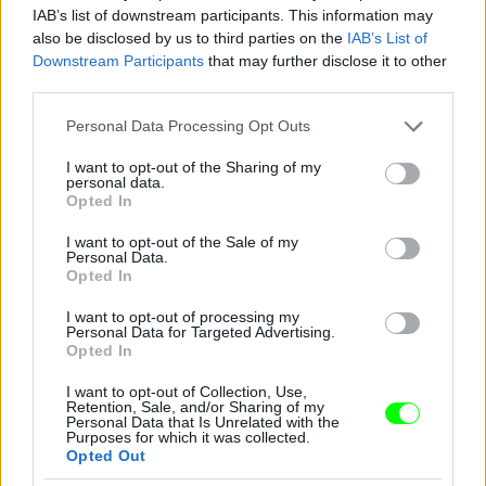
IAB’s list of downstream participants. This information may
also be disclosed by us to third parties on the
IAB’s List of
Downstream Participants
that may further disclose it to other
third parties.
Please note that this website/app uses one or more Google
Personal Data Processing Opt Outs
services and may gather and store information including but
not limited to your visit or usage behaviour. You may click to
I want to opt-out of the Sharing of my
Lelo Alia, klitoriszizgató.
personal data.
grant or deny consent to Google and its third-party tags to
Opted In
use your data for below specified purposes in below Google
#14
consent section.
I want to opt-out of the Sale of my
Personal Data.
Opted In
Jön még kép!
I want to opt-out of processing my
Personal Data for Targeted Advertising.
Opted In
I want to opt-out of Collection, Use,
Retention, Sale, and/or Sharing of my
Personal Data that Is Unrelated with the
Purposes for which it was collected.
Opted Out