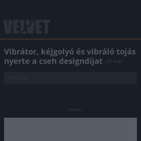
Vibrátor, kéjgolyó és vibráló tojás
nyerte a cseh designdíjat
(30 kép)
2011.12.09.
Jön még kép!