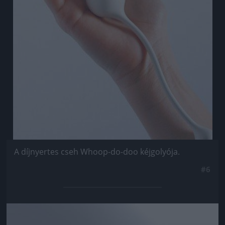
A díjnyertes cseh Whoop-do-doo kéjgolyója.
#6
Jön még kép!