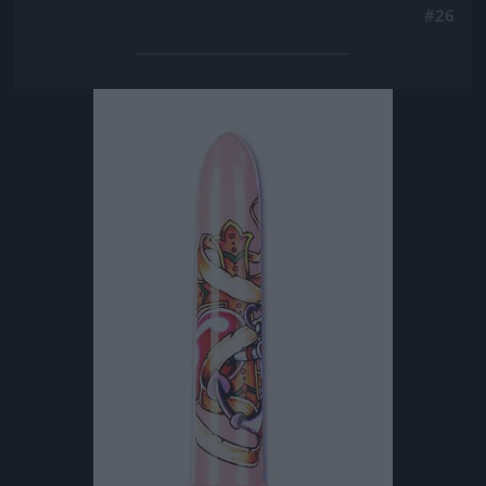
#26
Jön még kép!