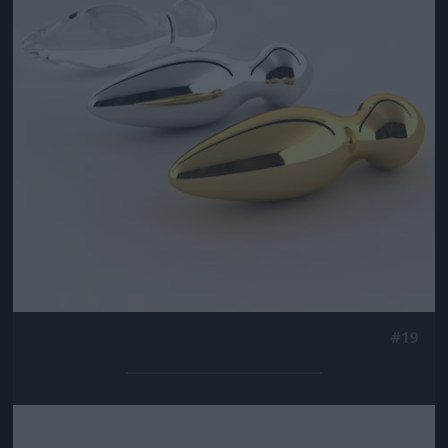
#19
Jön még kép!