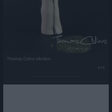
Thomas Colins vibrátor.
#18
Jön még kép!