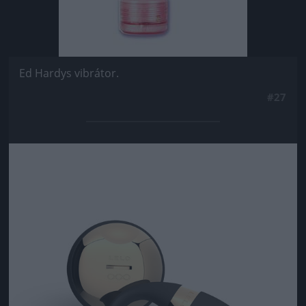
Ed Hardys vibrátor.
#27
Jön még kép!