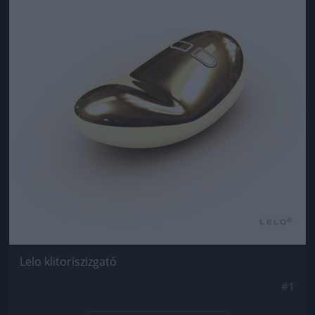
Lelo klitoriszizgató
#1