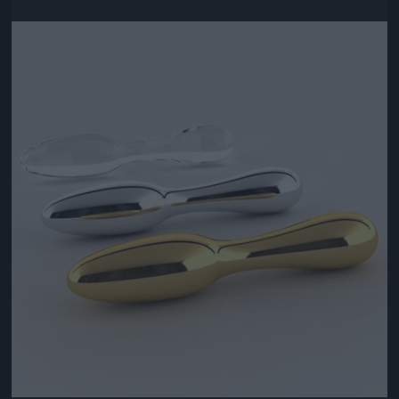
Jön még kép!