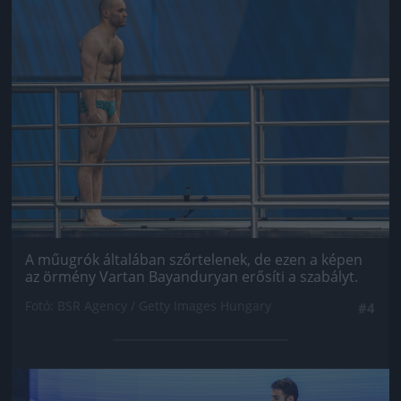
Jön még kép!
A műugrók általában szőrtelenek, de ezen a képen
az örmény Vartan Bayanduryan erősíti a szabályt.
Fotó: BSR Agency / Getty Images Hungary
#4
Jön még kép!