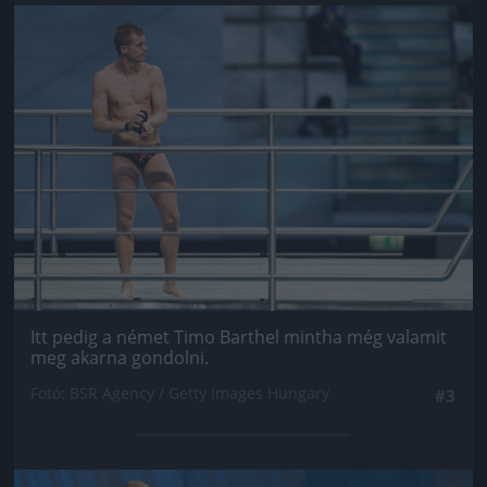
Jön még kép!
Itt pedig a német Timo Barthel mintha még valamit
meg akarna gondolni.
Fotó: BSR Agency / Getty Images Hungary
#3