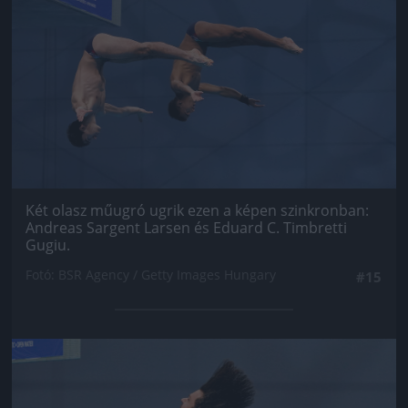
Két olasz műugró ugrik ezen a képen szinkronban:
Andreas Sargent Larsen és Eduard C. Timbretti
Gugiu.
Fotó: BSR Agency / Getty Images Hungary
#15
Jön még kép!