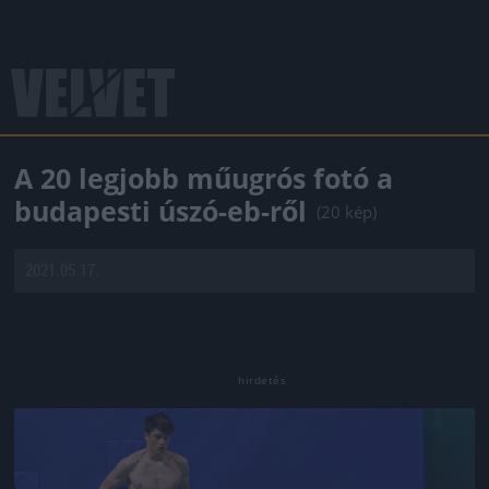
A 20 legjobb műugrós fotó a
budapesti úszó-eb-ről
(20 kép)
2021.05.17.
Jön még kép!