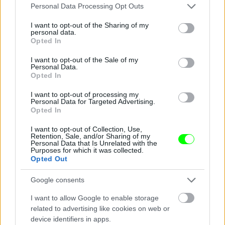
ugrojunk!
Please note that this website/app uses one or more Google
Personal Data Processing Opt Outs
services and may gather and store information including but
Fotó: BSR Agency / Getty Images Hungary
#9
not limited to your visit or usage behaviour. You may click to
I want to opt-out of the Sharing of my
personal data.
grant or deny consent to Google and its third-party tags to
Opted In
use your data for below specified purposes in below Google
consent section.
I want to opt-out of the Sale of my
Jön még kép!
Personal Data.
Opted In
I want to opt-out of processing my
Personal Data for Targeted Advertising.
Opted In
I want to opt-out of Collection, Use,
Retention, Sale, and/or Sharing of my
Personal Data that Is Unrelated with the
Purposes for which it was collected.
Opted Out
Google consents
I want to allow Google to enable storage
Az orosz Alekszandr Bondar ökölbe szorított talppal
related to advertising like cookies on web or
a levegőben.
device identifiers in apps.