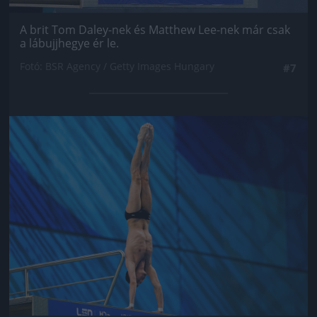
A brit Tom Daley-nek és Matthew Lee-nek már csak
a lábujjhegye ér le.
Fotó: BSR Agency / Getty Images Hungary
#7
Jön még kép!