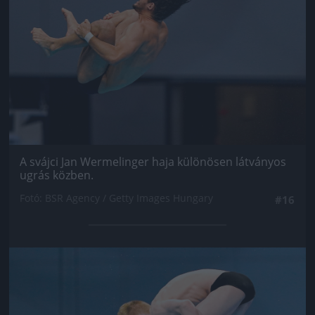
A svájci Jan Wermelinger haja különösen látványos
ugrás közben.
Fotó: BSR Agency / Getty Images Hungary
#16
Jön még kép!