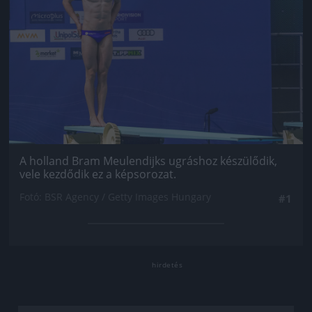
A holland Bram Meulendijks ugráshoz készülődik,
vele kezdődik ez a képsorozat.
Fotó: BSR Agency / Getty Images Hungary
#1