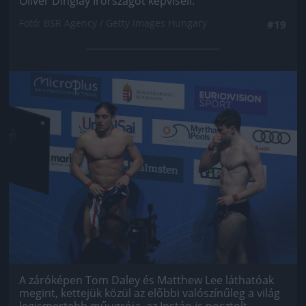
Oliver Dinglay Írországot képviseli.
Fotó: BSR Agency / Getty Images Hungary
#19
Jön még kép!
A záróképen Tom Daley és Matthew Lee láthatóak
megint, kettejük közül az előbbi valószínűleg a világ
legismertebb műugrója, az Instán is posztolt