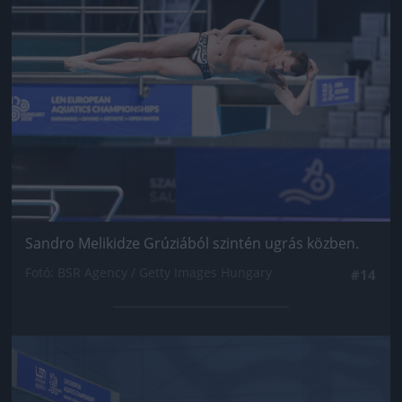
Sandro Melikidze Grúziából szintén ugrás közben.
Fotó: BSR Agency / Getty Images Hungary
#14
Jön még kép!