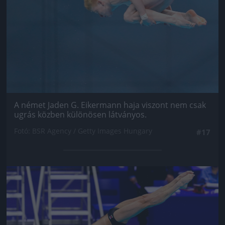
A német Jaden G. Eikermann haja viszont nem csak
ugrás közben különösen látványos.
Fotó: BSR Agency / Getty Images Hungary
#17
Jön még kép!