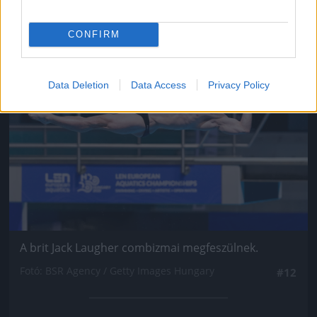
CONFIRM
Jön még kép!
Data Deletion
Data Access
Privacy Policy
A brit Jack Laugher combizmai megfeszülnek.
Fotó: BSR Agency / Getty Images Hungary
#12