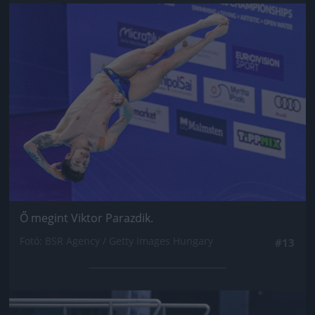
Jön még kép!
Ő megint Viktor Parazdik.
Fotó: BSR Agency / Getty Images Hungary
#13
Jön még kép!