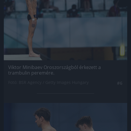
Viktor Minibaev Oroszországból érkezett a
trambulin peremére.
Fotó: BSR Agency / Getty Images Hungary
#6
Jön még kép!