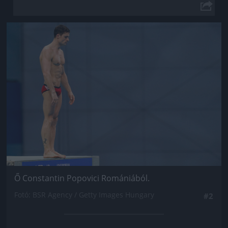
Jön még kép!
Ő Constantin Popovici Romániából.
Fotó: BSR Agency / Getty Images Hungary
#2