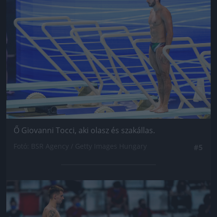
Ő Giovanni Tocci, aki olasz és szakállas.
Fotó: BSR Agency / Getty Images Hungary
#5
Jön még kép!