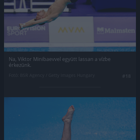
Na, Viktor Minibaevvel együtt lassan a vízbe
érkezünk.
Fotó: BSR Agency / Getty Images Hungary
#18
Jön még kép!