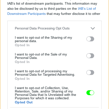
IAB’s list of downstream participants. This information may
also be disclosed by us to third parties on the
IAB’s List of
Downstream Participants
that may further disclose it to other
Jön még kép!
third parties.
Please note that this website/app uses one or more Google
Personal Data Processing Opt Outs
services and may gather and store information including but
not limited to your visit or usage behaviour. You may click to
I want to opt-out of the Sharing of my
personal data.
grant or deny consent to Google and its third-party tags to
Opted In
use your data for below specified purposes in below Google
consent section.
I want to opt-out of the Sale of my
Personal Data.
Opted In
I want to opt-out of processing my
Personal Data for Targeted Advertising.
Opted In
I want to opt-out of Collection, Use,
Retention, Sale, and/or Sharing of my
Personal Data that Is Unrelated with the
Purposes for which it was collected.
Opted Out