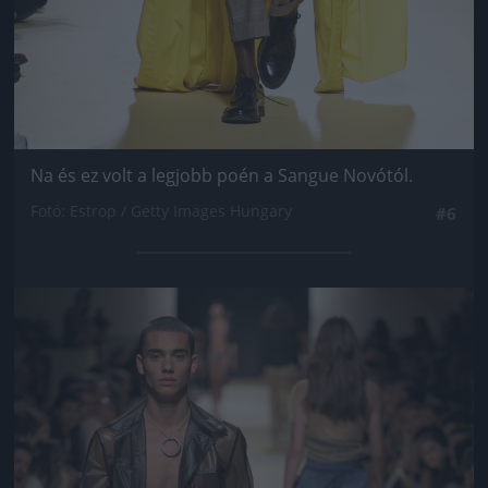
Na és ez volt a legjobb poén a Sangue Novótól.
Fotó: Estrop / Getty Images Hungary
#6
Jön még kép!