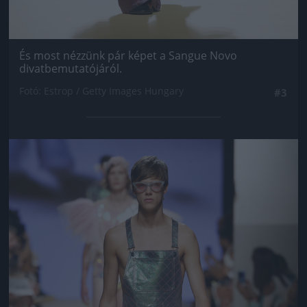
És most nézzünk pár képet a Sangue Novo
divatbemutatójáról.
Fotó: Estrop / Getty Images Hungary
#3
Jön még kép!