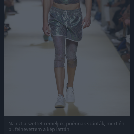
Na ezt a szettet reméljük, poénnak szánták, mert én
pl. felnevettem a kép láttán.