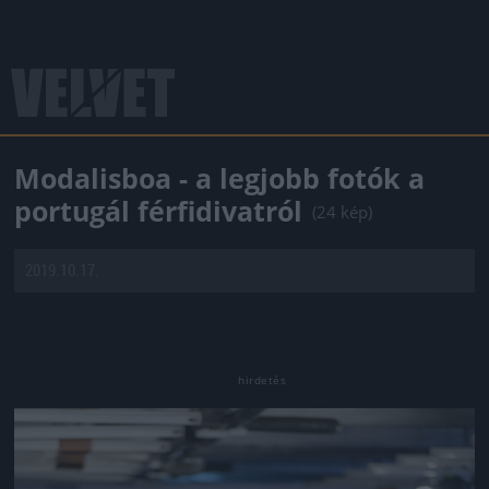
Modalisboa - a legjobb fotók a
portugál férfidivatról
(24 kép)
2019.10.17.
Jön még kép!