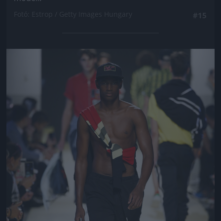
Fotó: Estrop / Getty Images Hungary
#15
Jön még kép!