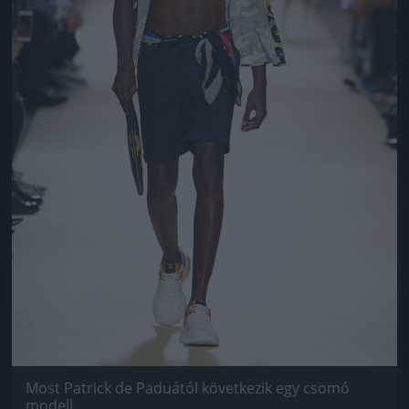
Most Patrick de Paduától következik egy csomó
modell.