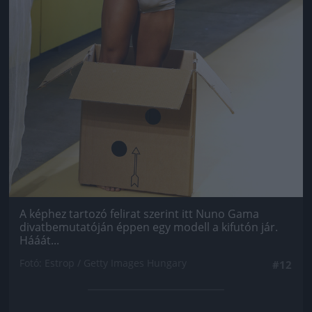
A képhez tartozó felirat szerint itt Nuno Gama
divatbemutatóján éppen egy modell a kifutón jár.
Hááát...
Fotó: Estrop / Getty Images Hungary
#12