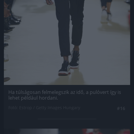
Ha túlságosan felmelegszik az idő, a pulóvert így is
lehet például hordani.
Fotó: Estrop / Getty Images Hungary
#16