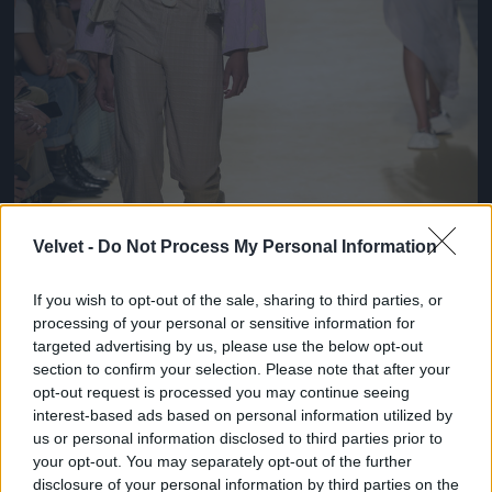
Velvet -
Do Not Process My Personal Information
If you wish to opt-out of the sale, sharing to third parties, or
processing of your personal or sensitive information for
targeted advertising by us, please use the below opt-out
section to confirm your selection. Please note that after your
opt-out request is processed you may continue seeing
Egészen érdekes ez a szandál. Parkettás lakásokban
interest-based ads based on personal information utilized by
kíméli a padlót!
us or personal information disclosed to third parties prior to
your opt-out. You may separately opt-out of the further
Fotó: Pedro Gomes / Getty Images Hungary
#8
disclosure of your personal information by third parties on the