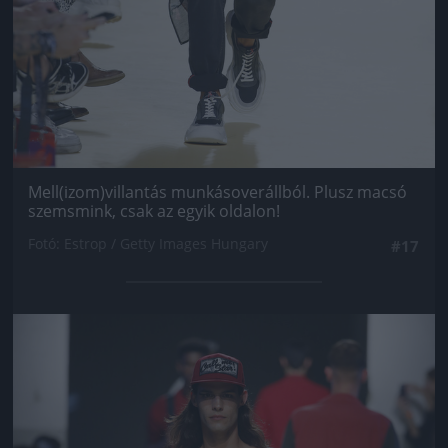
Mell(izom)villantás munkásoverállból. Plusz macsó
szemsmink, csak az egyik oldalon!
Fotó: Estrop / Getty Images Hungary
#17
Jön még kép!