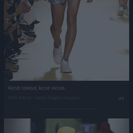
Kicsit szekszi, kicsit vicces.
Fotó: Estrop / Getty Images Hungary
#5
Jön még kép!