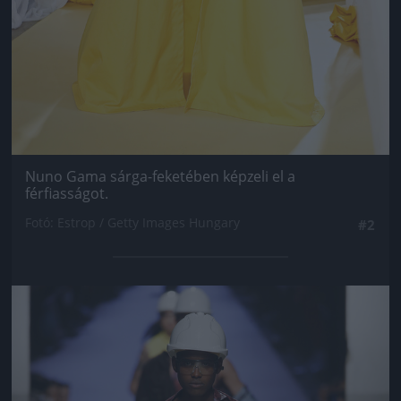
Nuno Gama sárga-feketében képzeli el a
férfiasságot.
Fotó: Estrop / Getty Images Hungary
#2
Jön még kép!