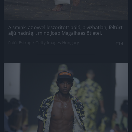
A smink, az övvel leszorított póló, a vízhatlan, feltűrt
aljú nadrág... mind Joao Magalhaes ötletei.
Fotó: Estrop / Getty Images Hungary
#14
Jön még kép!