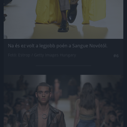
Na és ez volt a legjobb poén a Sangue Novótól.
Fotó: Estrop / Getty Images Hungary
#6
Jön még kép!