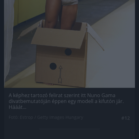
A képhez tartozó felirat szerint itt Nuno Gama
divatbemutatóján éppen egy modell a kifutón jár.
Hááát...
Fotó: Estrop / Getty Images Hungary
#12