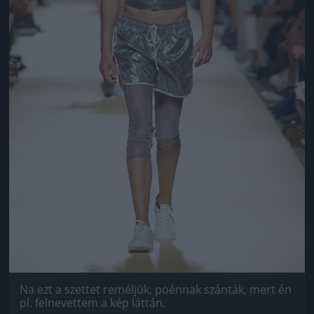
Na ezt a szettet reméljük, poénnak szánták, mert én
pl. felnevettem a kép láttán.