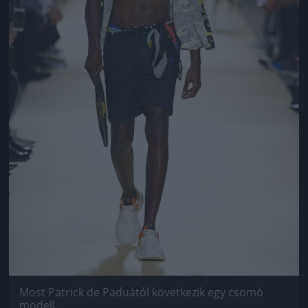
Most Patrick de Paduától következik egy csomó
modell.