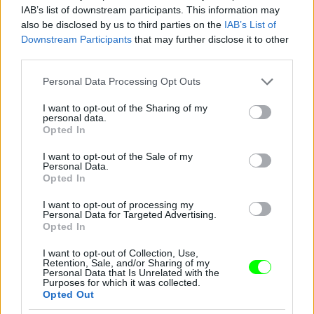
IAB’s list of downstream participants. This information may
also be disclosed by us to third parties on the
IAB’s List of
Downstream Participants
that may further disclose it to other
Jön még kép!
third parties.
Please note that this website/app uses one or more Google
Personal Data Processing Opt Outs
services and may gather and store information including but
not limited to your visit or usage behaviour. You may click to
I want to opt-out of the Sharing of my
personal data.
grant or deny consent to Google and its third-party tags to
Opted In
use your data for below specified purposes in below Google
consent section.
I want to opt-out of the Sale of my
Personal Data.
Opted In
I want to opt-out of processing my
Personal Data for Targeted Advertising.
Opted In
I want to opt-out of Collection, Use,
Retention, Sale, and/or Sharing of my
Personal Data that Is Unrelated with the
Purposes for which it was collected.
Opted Out