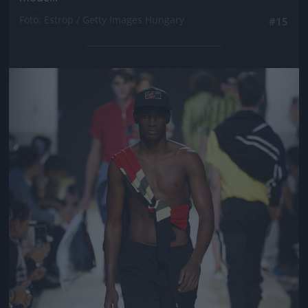
Fotó: Estrop / Getty Images Hungary
#15
Jön még kép!