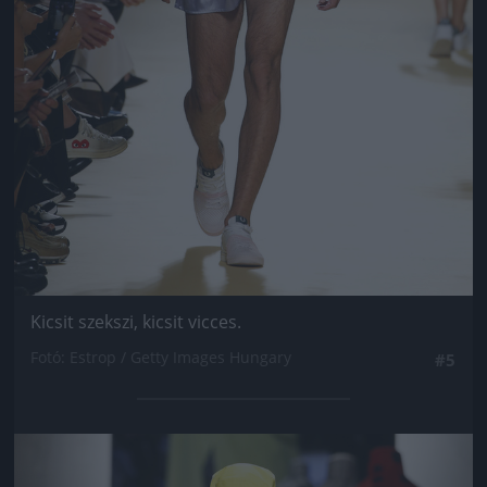
Kicsit szekszi, kicsit vicces.
Fotó: Estrop / Getty Images Hungary
#5
Jön még kép!