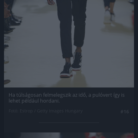
Ha túlságosan felmelegszik az idő, a pulóvert így is
lehet például hordani.
Fotó: Estrop / Getty Images Hungary
#16