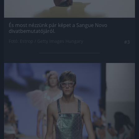
És most nézzünk pár képet a Sangue Novo
divatbemutatójáról.
Fotó: Estrop / Getty Images Hungary
#3
Jön még kép!