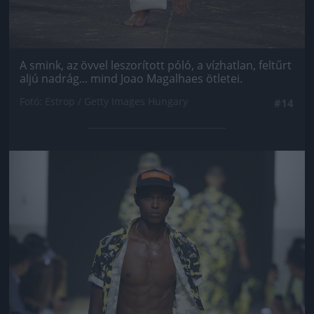
A smink, az övvel leszorított póló, a vízhatlan, feltűrt
aljú nadrág... mind Joao Magalhaes ötletei.
Fotó: Estrop / Getty Images Hungary
#14
Jön még kép!