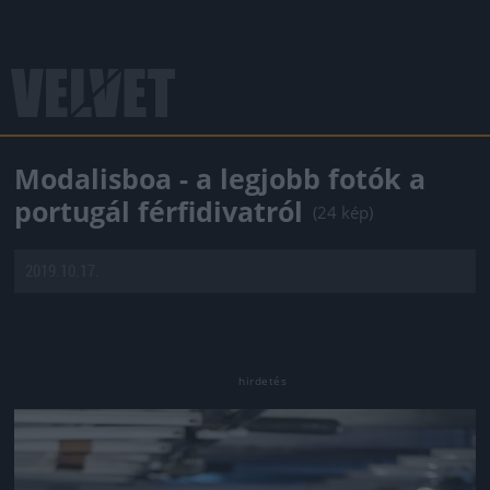
Modalisboa - a legjobb fotók a
portugál férfidivatról
(24 kép)
2019.10.17.
Jön még kép!