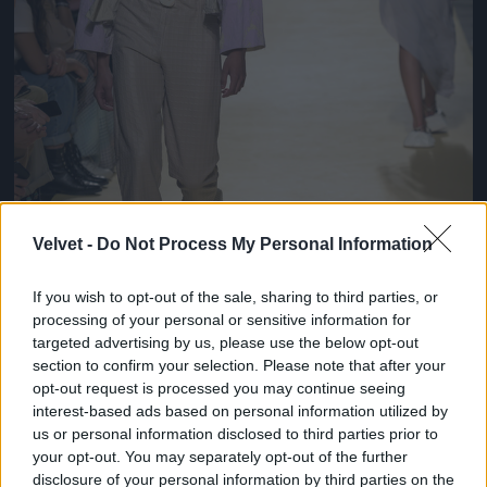
Velvet -
Do Not Process My Personal Information
If you wish to opt-out of the sale, sharing to third parties, or
processing of your personal or sensitive information for
targeted advertising by us, please use the below opt-out
section to confirm your selection. Please note that after your
opt-out request is processed you may continue seeing
Egészen érdekes ez a szandál. Parkettás lakásokban
interest-based ads based on personal information utilized by
kíméli a padlót!
us or personal information disclosed to third parties prior to
your opt-out. You may separately opt-out of the further
Fotó: Pedro Gomes / Getty Images Hungary
#8
disclosure of your personal information by third parties on the