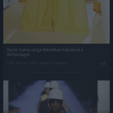
Nuno Gama sárga-feketében képzeli el a
férfiasságot.
Fotó: Estrop / Getty Images Hungary
#2
Jön még kép!