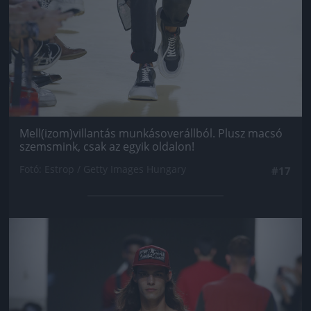
Mell(izom)villantás munkásoverállból. Plusz macsó
szemsmink, csak az egyik oldalon!
Fotó: Estrop / Getty Images Hungary
#17
Jön még kép!