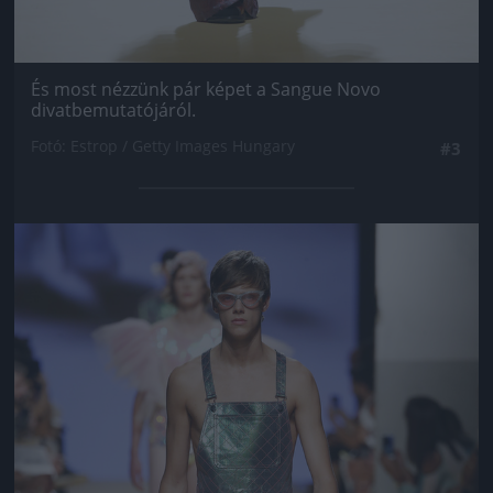
És most nézzünk pár képet a Sangue Novo
divatbemutatójáról.
Fotó: Estrop / Getty Images Hungary
#3
Jön még kép!