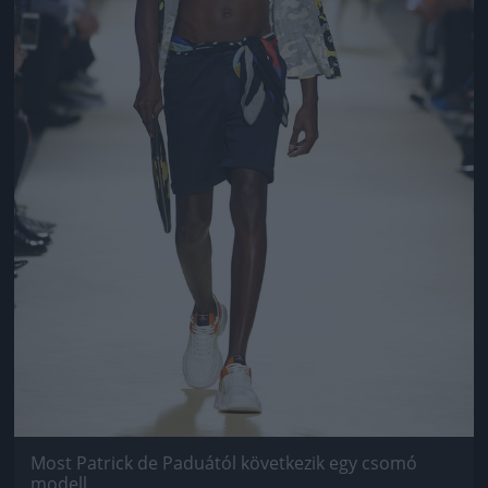
Most Patrick de Paduától következik egy csomó
modell.