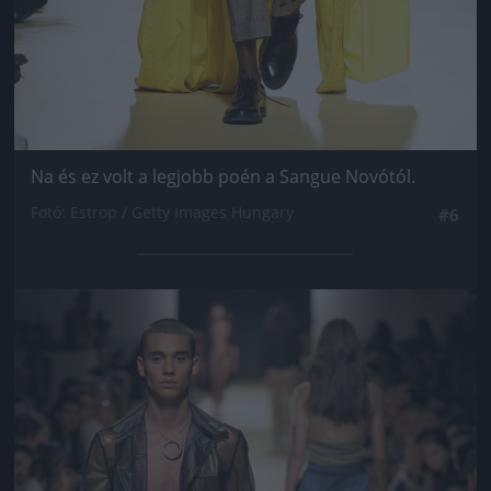
Na és ez volt a legjobb poén a Sangue Novótól.
Fotó: Estrop / Getty Images Hungary
#6
Jön még kép!