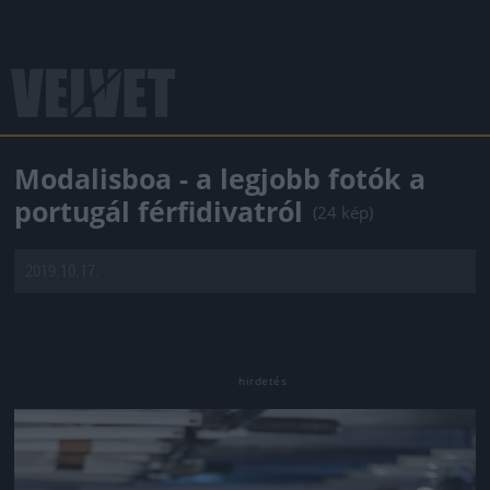
Modalisboa - a legjobb fotók a
portugál férfidivatról
(24 kép)
2019.10.17.
Jön még kép!