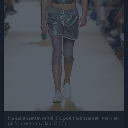
Na ezt a szettet reméljük, poénnak szánták, mert én
pl. felnevettem a kép láttán.