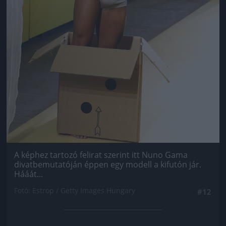
A képhez tartozó felirat szerint itt Nuno Gama
divatbemutatóján éppen egy modell a kifutón jár.
Hááát...
Fotó: Estrop / Getty Images Hungary
#12