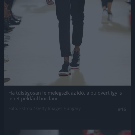
Ha túlságosan felmelegszik az idő, a pulóvert így is
lehet például hordani.
Fotó: Estrop / Getty Images Hungary
#16