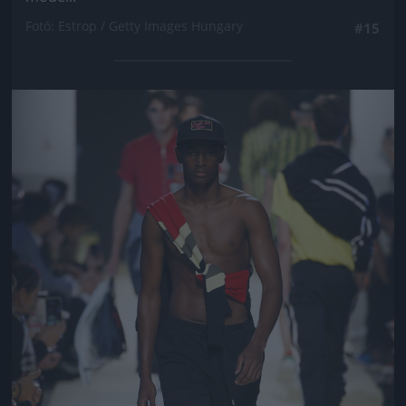
Fotó: Estrop / Getty Images Hungary
#15
Jön még kép!