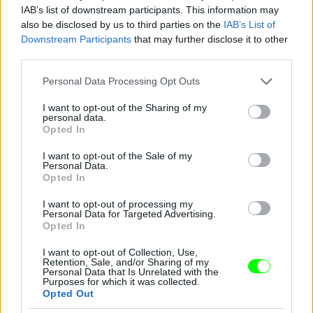
IAB’s list of downstream participants. This information may
also be disclosed by us to third parties on the
IAB’s List of
Downstream Participants
that may further disclose it to other
Jön még kép!
third parties.
Please note that this website/app uses one or more Google
Personal Data Processing Opt Outs
services and may gather and store information including but
not limited to your visit or usage behaviour. You may click to
I want to opt-out of the Sharing of my
personal data.
grant or deny consent to Google and its third-party tags to
Opted In
use your data for below specified purposes in below Google
consent section.
I want to opt-out of the Sale of my
Personal Data.
Opted In
I want to opt-out of processing my
Personal Data for Targeted Advertising.
Opted In
I want to opt-out of Collection, Use,
Retention, Sale, and/or Sharing of my
Personal Data that Is Unrelated with the
Purposes for which it was collected.
Opted Out