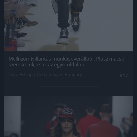
Mell(izom)villantás munkásoverállból. Plusz macsó
szemsmink, csak az egyik oldalon!
Fotó: Estrop / Getty Images Hungary
#17
Jön még kép!