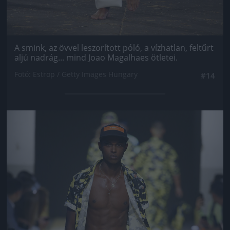
A smink, az övvel leszorított póló, a vízhatlan, feltűrt
aljú nadrág... mind Joao Magalhaes ötletei.
Fotó: Estrop / Getty Images Hungary
#14
Jön még kép!