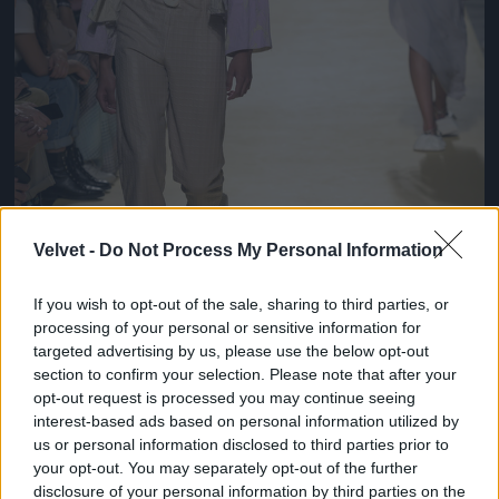
Velvet -
Do Not Process My Personal Information
If you wish to opt-out of the sale, sharing to third parties, or
processing of your personal or sensitive information for
targeted advertising by us, please use the below opt-out
section to confirm your selection. Please note that after your
opt-out request is processed you may continue seeing
Egészen érdekes ez a szandál. Parkettás lakásokban
interest-based ads based on personal information utilized by
kíméli a padlót!
us or personal information disclosed to third parties prior to
your opt-out. You may separately opt-out of the further
Fotó: Pedro Gomes / Getty Images Hungary
#8
disclosure of your personal information by third parties on the