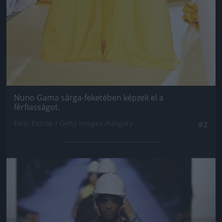
Nuno Gama sárga-feketében képzeli el a
férfiasságot.
Fotó: Estrop / Getty Images Hungary
#2
Jön még kép!