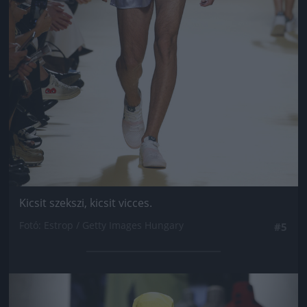
Kicsit szekszi, kicsit vicces.
Fotó: Estrop / Getty Images Hungary
#5
Jön még kép!