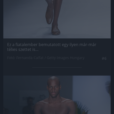
Ez a fiatalember bemutatott egy ilyen már-már
télies szettet is...
Fotó: Fernanda Calfat / Getty Images Hungary
#6
Jön még kép!