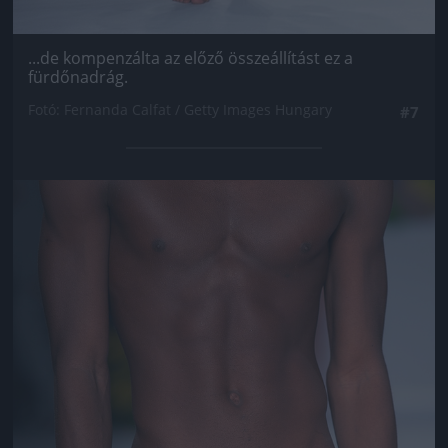
...de kompenzálta az előző összeállítást ez a
fürdőnadrág.
Fotó: Fernanda Calfat / Getty Images Hungary
#7
Jön még kép!