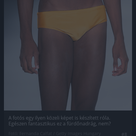
A fotós egy ilyen közeli képet is készített róla.
Egészen fantasztikus ez a fürdőnadrág, nem?
Fotó: Fernanda Calfat / Getty Images Hungary
#8