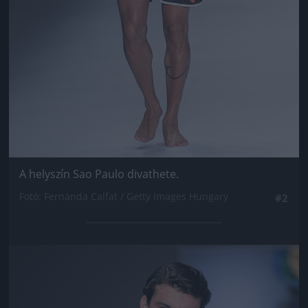
A helyszín Sao Paulo divathete.
Fotó: Fernanda Calfat / Getty Images Hungary
#2
Jön még kép!