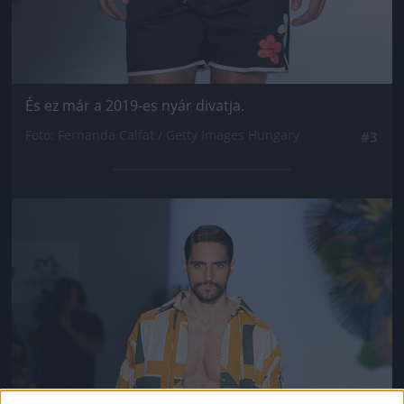
És ez már a 2019-es nyár divatja.
Fotó: Fernanda Calfat / Getty Images Hungary
#3
Jön még kép!