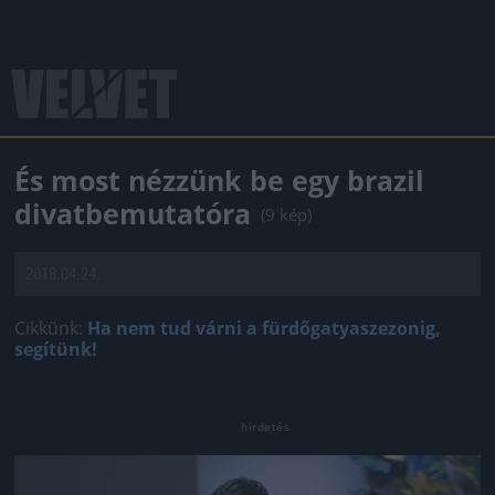
És most nézzünk be egy brazil
divatbemutatóra
(9 kép)
2018.04.24.
Cikkünk:
Ha nem tud várni a fürdőgatyaszezonig,
segítünk!
Jön még kép!