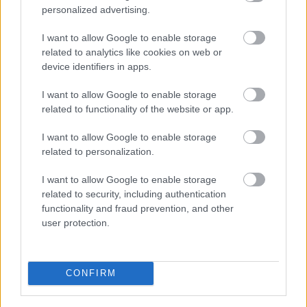
personalized advertising.
I want to allow Google to enable storage
related to analytics like cookies on web or
device identifiers in apps.
I want to allow Google to enable storage
related to functionality of the website or app.
I want to allow Google to enable storage
related to personalization.
I want to allow Google to enable storage
related to security, including authentication
Dehát hiába, egy divatbemutatón kell lenni itt-ott
functionality and fraud prevention, and other
ruháknak is, még Brazíliában is.
user protection.
Fotó: Fernanda Calfat / Getty Images Hungary
#5
CONFIRM
Jön még kép!