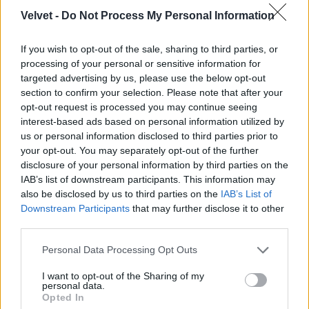
Velvet -
Do Not Process My Personal Information
If you wish to opt-out of the sale, sharing to third parties, or
processing of your personal or sensitive information for
targeted advertising by us, please use the below opt-out
section to confirm your selection. Please note that after your
opt-out request is processed you may continue seeing
interest-based ads based on personal information utilized by
us or personal information disclosed to third parties prior to
your opt-out. You may separately opt-out of the further
disclosure of your personal information by third parties on the
IAB’s list of downstream participants. This information may
also be disclosed by us to third parties on the
IAB’s List of
Downstream Participants
that may further disclose it to other
third parties.
Please note that this website/app uses one or more Google
Personal Data Processing Opt Outs
services and may gather and store information including but
not limited to your visit or usage behaviour. You may click to
I want to opt-out of the Sharing of my
personal data.
grant or deny consent to Google and its third-party tags to
Úgy érezzük, hogy őt egy kicsit túlöltöztették.
Opted In
use your data for below specified purposes in below Google