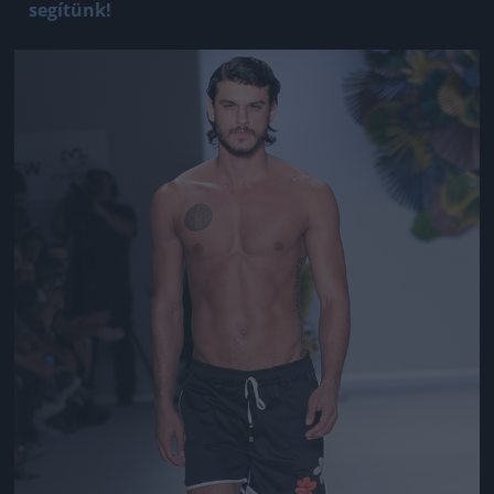
segítünk!
Jön még kép!