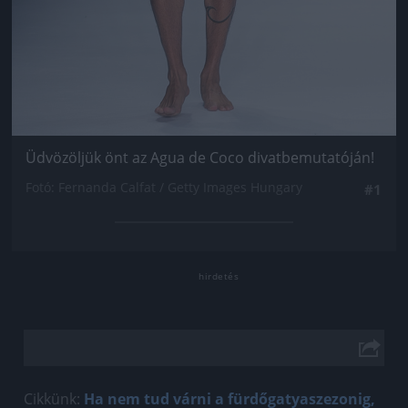
Üdvözöljük önt az Agua de Coco divatbemutatóján!
Fotó: Fernanda Calfat / Getty Images Hungary
#1
Cikkünk:
Ha nem tud várni a fürdőgatyaszezonig,