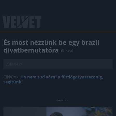
És most nézzünk be egy brazil
divatbemutatóra
(9 kép)
2018.04.24.
Cikkünk:
Ha nem tud várni a fürdőgatyaszezonig,
segítünk!
Jön még kép!