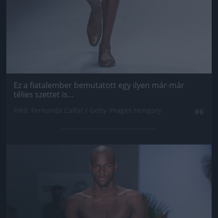
Ez a fiatalember bemutatott egy ilyen már-már
télies szettet is...
Fotó: Fernanda Calfat / Getty Images Hungary
#6
Jön még kép!