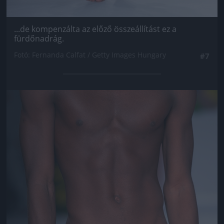
...de kompenzálta az előző összeállítást ez a
fürdőnadrág.
Fotó: Fernanda Calfat / Getty Images Hungary
#7
Jön még kép!