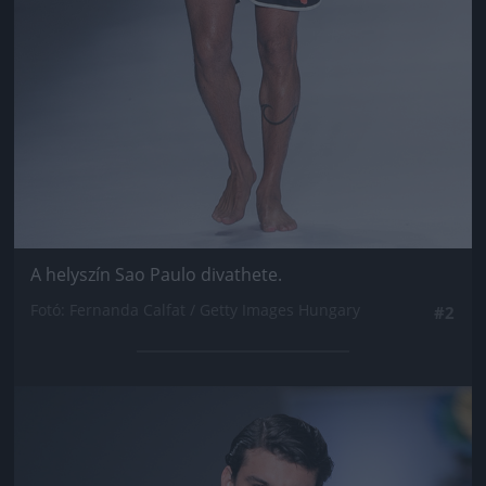
A helyszín Sao Paulo divathete.
Fotó: Fernanda Calfat / Getty Images Hungary
#2
Jön még kép!