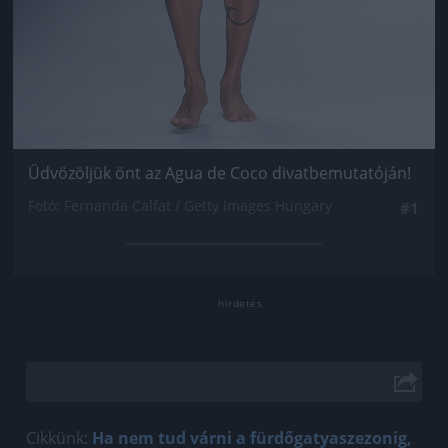
Üdvözöljük önt az Agua de Coco divatbemutatóján!
Fotó: Fernanda Calfat / Getty Images Hungary
#1
Cikkünk:
Ha nem tud várni a fürdőgatyaszezonig,