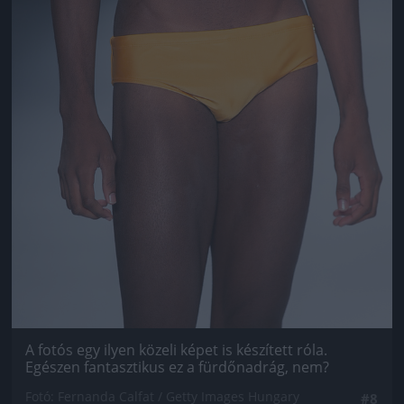
A fotós egy ilyen közeli képet is készített róla.
Egészen fantasztikus ez a fürdőnadrág, nem?
Fotó: Fernanda Calfat / Getty Images Hungary
#8