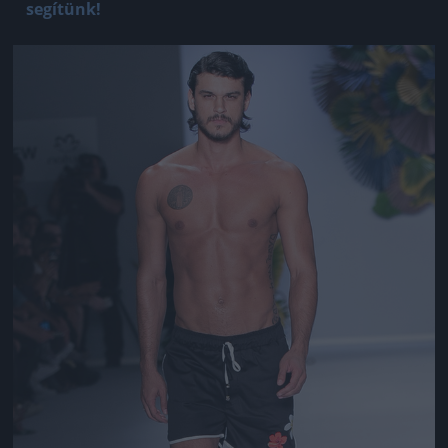
segítünk!
Jön még kép!