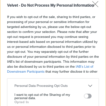
Velvet -
Do Not Process My Personal Information
If you wish to opt-out of the sale, sharing to third parties, or
processing of your personal or sensitive information for
targeted advertising by us, please use the below opt-out
section to confirm your selection. Please note that after your
opt-out request is processed you may continue seeing
interest-based ads based on personal information utilized by
us or personal information disclosed to third parties prior to
your opt-out. You may separately opt-out of the further
disclosure of your personal information by third parties on the
IAB’s list of downstream participants. This information may
also be disclosed by us to third parties on the
IAB’s List of
Downstream Participants
that may further disclose it to other
third parties.
Please note that this website/app uses one or more Google
Personal Data Processing Opt Outs
services and may gather and store information including but
not limited to your visit or usage behaviour. You may click to
I want to opt-out of the Sharing of my
personal data.
grant or deny consent to Google and its third-party tags to
Úgy érezzük, hogy őt egy kicsit túlöltöztették.
Opted In
use your data for below specified purposes in below Google