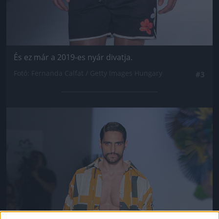
És ez már a 2019-es nyár divatja.
Fotó: Fernanda Calfat / Getty Images Hungary
#3
Jön még kép!