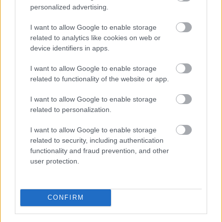
personalized advertising.
I want to allow Google to enable storage
related to analytics like cookies on web or
device identifiers in apps.
I want to allow Google to enable storage
related to functionality of the website or app.
I want to allow Google to enable storage
related to personalization.
I want to allow Google to enable storage
related to security, including authentication
Dehát hiába, egy divatbemutatón kell lenni itt-ott
functionality and fraud prevention, and other
ruháknak is, még Brazíliában is.
user protection.
Fotó: Fernanda Calfat / Getty Images Hungary
#5
CONFIRM
Jön még kép!