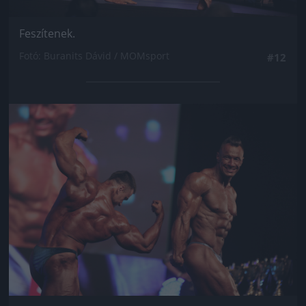
Feszítenek.
Fotó: Buranits Dávid / MOMsport
#12
Jön még kép!