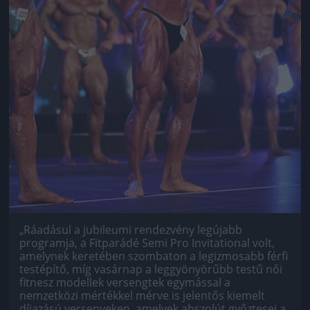
„Ráadásul a jubileumi rendezvény legújabb
programja, a Fitparádé Semi Pro Invitational volt,
amelynek keretében szombaton a legizmosabb férfi
testépítő, míg vasárnap a leggyönyörűbb testű női
fitnesz modellek versengtek egymással a
nemzetközi mértékkel mérve is jelentős kiemelt
díjazású versenyeken, amelyek abszolút győztesei a