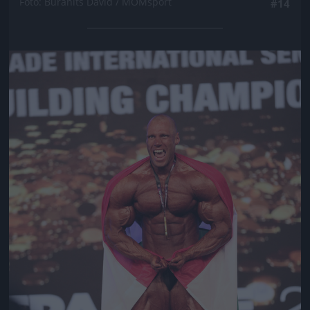
Fotó: Buranits Dávid / MOMsport
#14
Jön még kép!