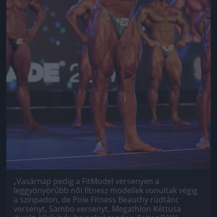
„Vasárnap pedig a FitModel versenyen a
leggyönyörűbb női fitnesz modellek vonultak végig
a színpadon, de Pole Fitness Beauthy rúdtánc
versenyt, Sambo versenyt, Megathlon Kéttusa