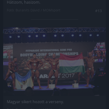
Hátizom, hasizom.
Fotó: Buranits Dávid / MOMsport
#13
Jön még kép!
Magyar sikert hozott a verseny.