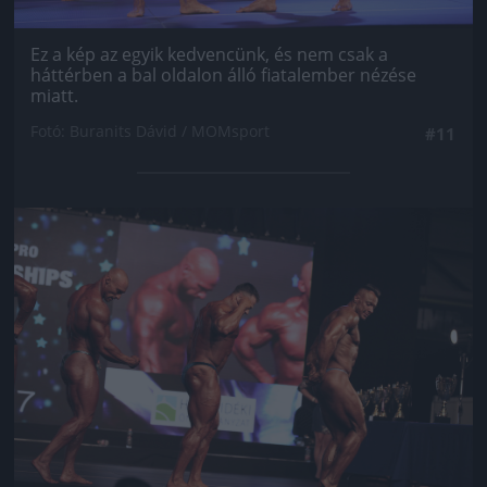
Ez a kép az egyik kedvencünk, és nem csak a
háttérben a bal oldalon álló fiatalember nézése
miatt.
Fotó: Buranits Dávid / MOMsport
#11
Jön még kép!