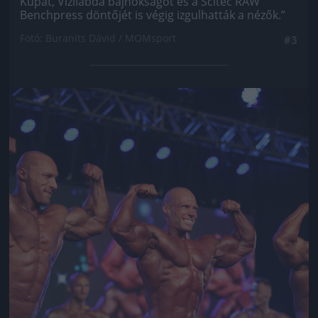
Kupát, Vízilabda bajnokságot és a Scitec RAW
Benchpress döntőjét is végig izgulhatták a nézők.”
Fotó: Buranits Dávid / MOMsport
#3
Jön még kép!