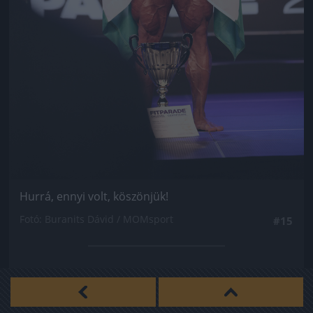
Hurrá, ennyi volt, köszönjük!
Fotó: Buranits Dávid / MOMsport
#15