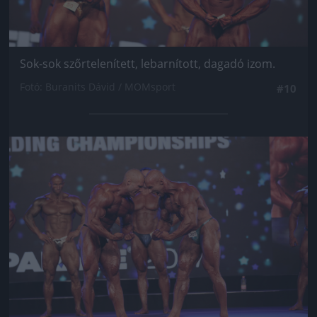
Sok-sok szőrtelenített, lebarnított, dagadó izom.
Fotó: Buranits Dávid / MOMsport
#10
Jön még kép!