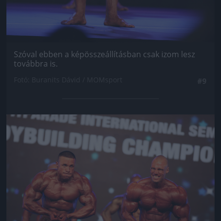
Szóval ebben a képösszeállításban csak izom lesz
továbbra is.
Fotó: Buranits Dávid / MOMsport
#9
Jön még kép!