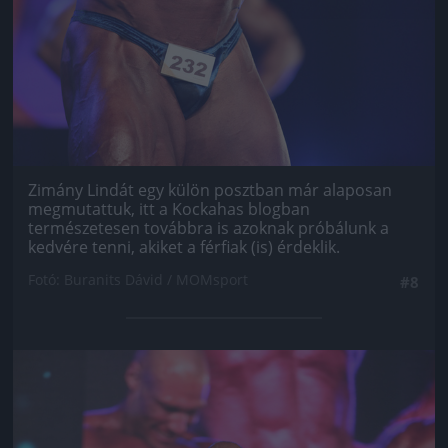
Zimány Lindát egy külön posztban már alaposan
megmutattuk, itt a Kockahas blogban
természetesen továbbra is azoknak próbálunk a
kedvére tenni, akiket a férfiak (is) érdeklik.
Fotó: Buranits Dávid / MOMsport
#8
Jön még kép!