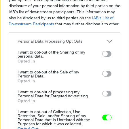
disclosure of your personal information by third parties on the
Jön még kép!
IAB’s list of downstream participants. This information may
also be disclosed by us to third parties on the
IAB’s List of
Downstream Participants
that may further disclose it to other
third parties.
Please note that this website/app uses one or more Google
Personal Data Processing Opt Outs
services and may gather and store information including but
not limited to your visit or usage behaviour. You may click to
I want to opt-out of the Sharing of my
personal data.
grant or deny consent to Google and its third-party tags to
Opted In
use your data for below specified purposes in below Google
consent section.
I want to opt-out of the Sale of my
Personal Data.
Opted In
„Tímea Majorova mellett az Arnold Classic
I want to opt-out of processing my
ezüstérmese Balogh Robinnal is találkozhattak a
Personal Data for Targeted Advertising.
vendégek.”
Opted In
Fotó: Buranits Dávid / MOMsport
#6
I want to opt-out of Collection, Use,
Retention, Sale, and/or Sharing of my
Personal Data that Is Unrelated with the
Purposes for which it was collected.
Opted Out