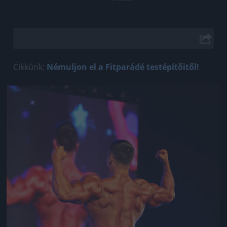
Cikkünk:
Némuljon el a Fitparádé testépítőitől!
Jön még kép!