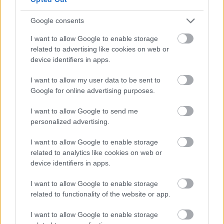
Jön még kép!
Google consents
I want to allow Google to enable storage
related to advertising like cookies on web or
device identifiers in apps.
I want to allow my user data to be sent to
Google for online advertising purposes.
I want to allow Google to send me
personalized advertising.
I want to allow Google to enable storage
„Míg a versenyzők között Zimány Linda és Bálizs
related to analytics like cookies on web or
Anett színésznőt fedezhették fel.”
device identifiers in apps.
Fotó: Buranits Dávid / MOMsport
#7
I want to allow Google to enable storage
related to functionality of the website or app.
I want to allow Google to enable storage