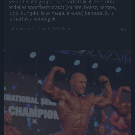
Szkander Világkupát is itt tartották, illetve több
érdekes sportbemutatót (karate, boksz, kempo,
judo, kung-fu, krav maga, aikodo) bemutatót is
láthattak a vendégek.”
Fotó: Buranits Dávid / MOMsport
#2
Jön még kép!