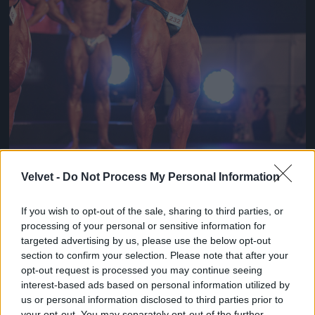
Velvet -
Do Not Process My Personal Information
If you wish to opt-out of the sale, sharing to third parties, or
processing of your personal or sensitive information for
„A rendezvény ezúttal is neves nemzetközi sztárokat
targeted advertising by us, please use the below opt-out
vonultatott fel.”
section to confirm your selection. Please note that after your
Fotó: Buranits Dávid / MOMsport
#5
opt-out request is processed you may continue seeing
interest-based ads based on personal information utilized by
us or personal information disclosed to third parties prior to
your opt-out. You may separately opt-out of the further