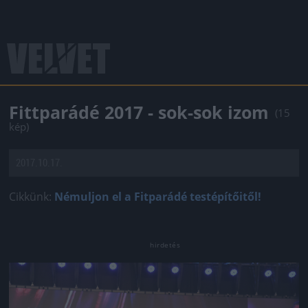
Fittparádé 2017 - sok-sok izom
(15
kép)
2017.10.17.
Cikkünk:
Némuljon el a Fitparádé testépítőitől!
Jön még kép!