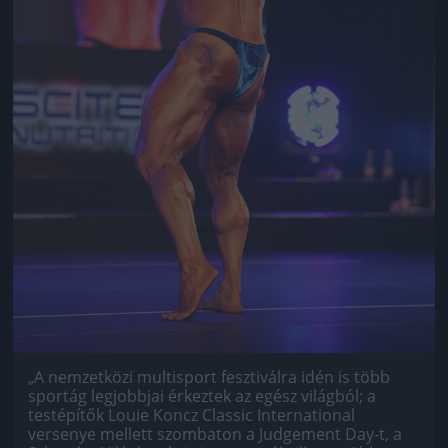
„A nem­zet­közi mul­tis­port fesz­ti­válra idén is több
sportág legjobbjai érkeztek az egész világból; a
testépítők Louie Koncz Classic International
versenye mellett szombaton a Judgement Day-t, a