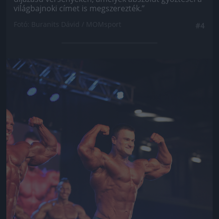
világbajnoki címet is megszerezték.”
Fotó: Buranits Dávid / MOMsport
#4
Jön még kép!