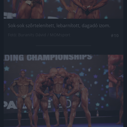
Sok-sok szőrtelenített, lebarnított, dagadó izom.
Fotó: Buranits Dávid / MOMsport
#10
Jön még kép!