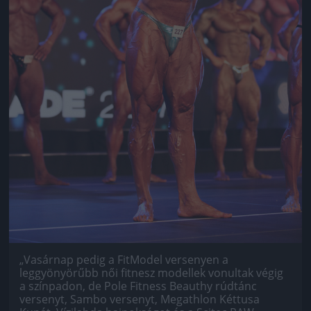
„Vasárnap pedig a FitModel versenyen a
leggyönyörűbb női fitnesz modellek vonultak végig
a színpadon, de Pole Fitness Beauthy rúdtánc
versenyt, Sambo versenyt, Megathlon Kéttusa