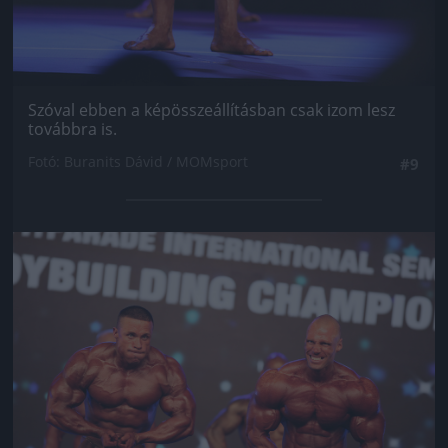
Szóval ebben a képösszeállításban csak izom lesz
továbbra is.
Fotó: Buranits Dávid / MOMsport
#9
Jön még kép!