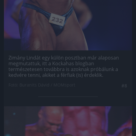
Zimány Lindát egy külön posztban már alaposan
megmutattuk, itt a Kockahas blogban
természetesen továbbra is azoknak próbálunk a
kedvére tenni, akiket a férfiak (is) érdeklik.
Fotó: Buranits Dávid / MOMsport
#8
Jön még kép!