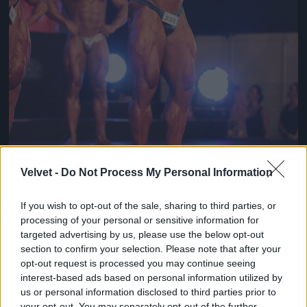
Velvet -
Do Not Process My Personal Information
If you wish to opt-out of the sale, sharing to third parties, or
processing of your personal or sensitive information for
„A rendezvény ezúttal is neves nemzetközi sztárokat
targeted advertising by us, please use the below opt-out
vonultatott fel.”
section to confirm your selection. Please note that after your
Fotó: Buranits Dávid / MOMsport
#5
opt-out request is processed you may continue seeing
interest-based ads based on personal information utilized by
us or personal information disclosed to third parties prior to
your opt-out. You may separately opt-out of the further