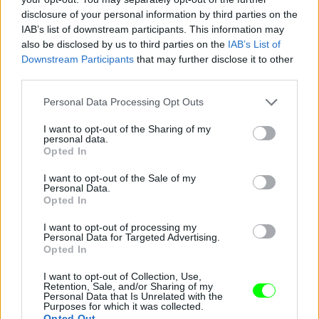
disclosure of your personal information by third parties on the
Jön még kép!
IAB’s list of downstream participants. This information may
also be disclosed by us to third parties on the
IAB’s List of
Downstream Participants
that may further disclose it to other
third parties.
Please note that this website/app uses one or more Google
Personal Data Processing Opt Outs
services and may gather and store information including but
not limited to your visit or usage behaviour. You may click to
I want to opt-out of the Sharing of my
personal data.
grant or deny consent to Google and its third-party tags to
Opted In
use your data for below specified purposes in below Google
consent section.
I want to opt-out of the Sale of my
Personal Data.
Opted In
„Tímea Majorova mellett az Arnold Classic
I want to opt-out of processing my
ezüstérmese Balogh Robinnal is találkozhattak a
Personal Data for Targeted Advertising.
vendégek.”
Opted In
Fotó: Buranits Dávid / MOMsport
#6
I want to opt-out of Collection, Use,
Retention, Sale, and/or Sharing of my
Personal Data that Is Unrelated with the
Purposes for which it was collected.
Opted Out