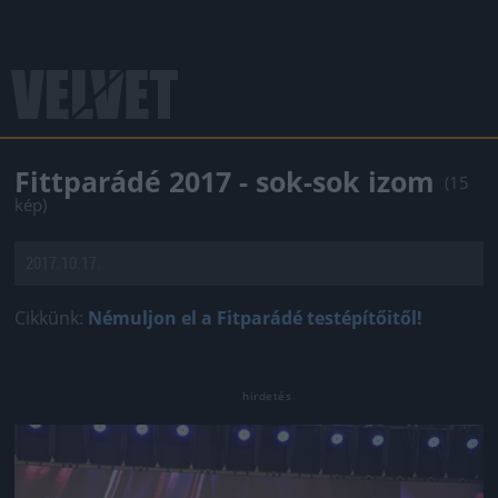
Fittparádé 2017 - sok-sok izom
(15
kép)
2017.10.17.
Cikkünk:
Némuljon el a Fitparádé testépítőitől!
Jön még kép!