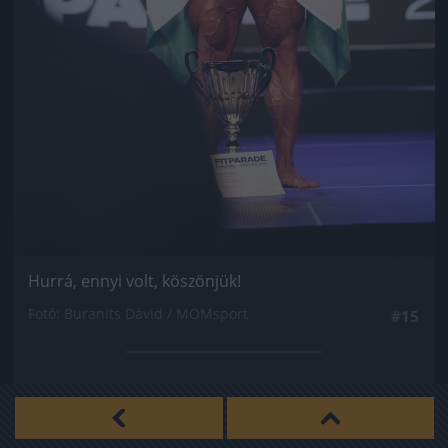
Hurrá, ennyi volt, köszönjük!
Fotó: Buranits Dávid / MOMsport
#15