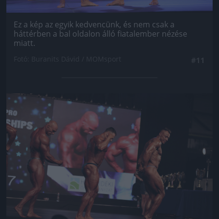
Ez a kép az egyik kedvencünk, és nem csak a
háttérben a bal oldalon álló fiatalember nézése
miatt.
Fotó: Buranits Dávid / MOMsport
#11
Jön még kép!