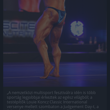
„A nem­zet­közi mul­tis­port fesz­ti­válra idén is több
sportág legjobbjai érkeztek az egész világból; a
testépítők Louie Koncz Classic International
versenye mellett szombaton a Judgement Day-t, a