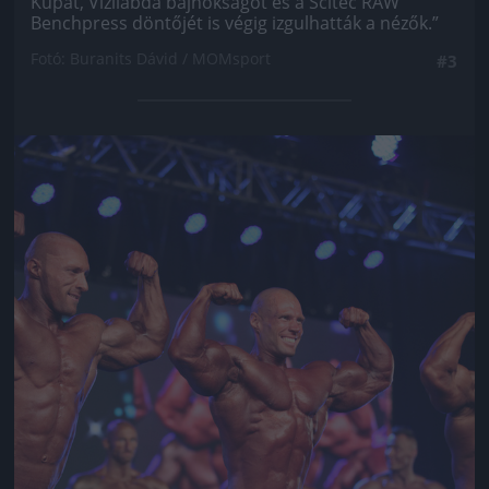
Kupát, Vízilabda bajnokságot és a Scitec RAW
Benchpress döntőjét is végig izgulhatták a nézők.”
Fotó: Buranits Dávid / MOMsport
#3
Jön még kép!