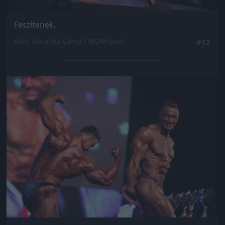
Feszítenek.
Fotó: Buranits Dávid / MOMsport
#12
Jön még kép!