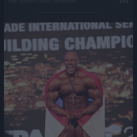
Fotó: Buranits Dávid / MOMsport
#14
Jön még kép!