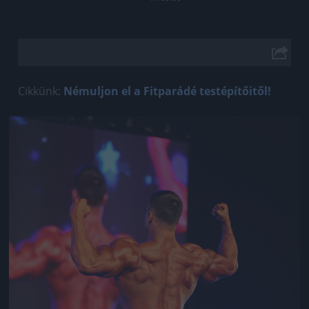
Cikkünk:
Némuljon el a Fitparádé testépítőitől!
Jön még kép!