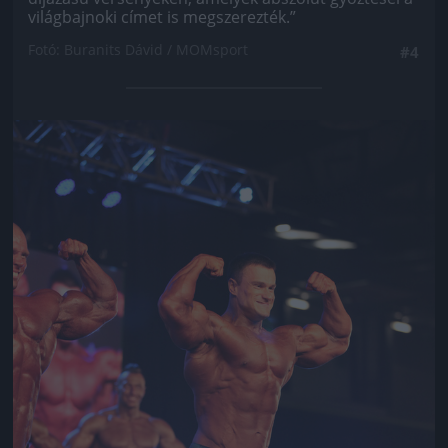
világbajnoki címet is megszerezték.”
Fotó: Buranits Dávid / MOMsport
#4
Jön még kép!