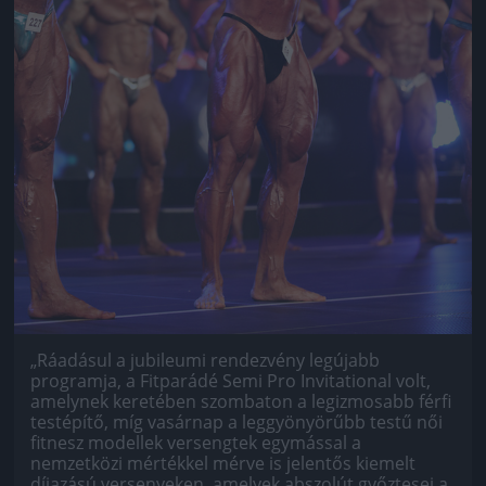
„Ráadásul a jubileumi rendezvény legújabb
programja, a Fitparádé Semi Pro Invitational volt,
amelynek keretében szombaton a legizmosabb férfi
testépítő, míg vasárnap a leggyönyörűbb testű női
fitnesz modellek versengtek egymással a
nemzetközi mértékkel mérve is jelentős kiemelt
díjazású versenyeken, amelyek abszolút győztesei a