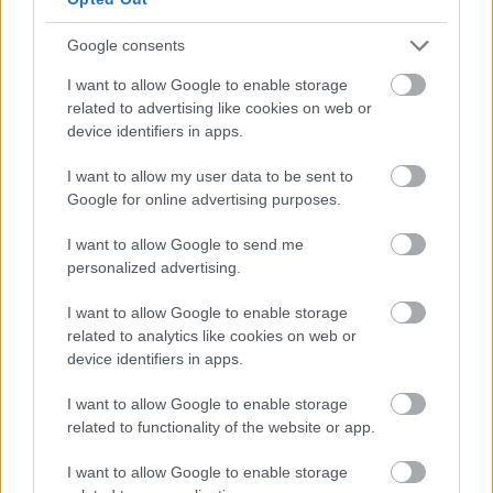
Jön még kép!
Google consents
I want to allow Google to enable storage
related to advertising like cookies on web or
device identifiers in apps.
I want to allow my user data to be sent to
Google for online advertising purposes.
I want to allow Google to send me
personalized advertising.
I want to allow Google to enable storage
„Míg a versenyzők között Zimány Linda és Bálizs
related to analytics like cookies on web or
Anett színésznőt fedezhették fel.”
device identifiers in apps.
Fotó: Buranits Dávid / MOMsport
#7
I want to allow Google to enable storage
related to functionality of the website or app.
I want to allow Google to enable storage