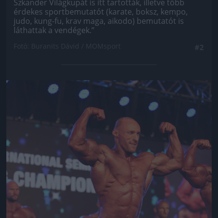
Szkander Világkupát is itt tartották, illetve több
érdekes sportbemutatót (karate, boksz, kempo,
judo, kung-fu, krav maga, aikodo) bemutatót is
láthattak a vendégek.”
Fotó: Buranits Dávid / MOMsport
#2
Jön még kép!