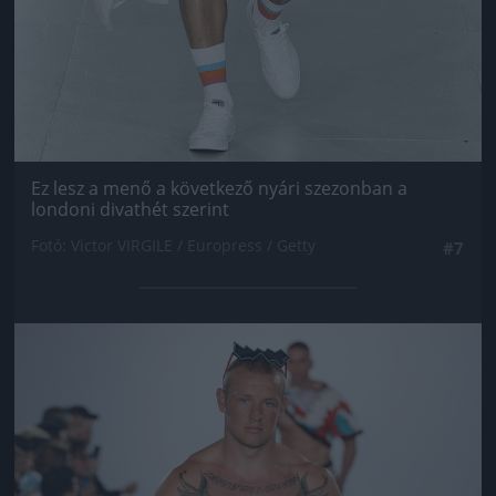
Ez lesz a menő a következő nyári szezonban a
londoni divathét szerint
Fotó: Victor VIRGILE / Europress / Getty
#7
Jön még kép!