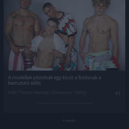
A modellek pózolnak egy kicsit a fotósnak a
bemutató előtt
Fotó: Tristan Fewings / Europress / Getty
#1