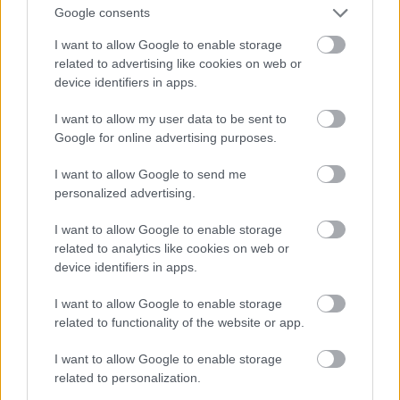
Google consents
I want to allow Google to enable storage
related to advertising like cookies on web or
device identifiers in apps.
I want to allow my user data to be sent to
Ez lesz a menő a következő nyári szezonban a
Google for online advertising purposes.
londoni divathét szerint
I want to allow Google to send me
Fotó: Victor VIRGILE / Europress / Getty
#11
personalized advertising.
I want to allow Google to enable storage
related to analytics like cookies on web or
Jön még kép!
device identifiers in apps.
I want to allow Google to enable storage
related to functionality of the website or app.
I want to allow Google to enable storage
related to personalization.