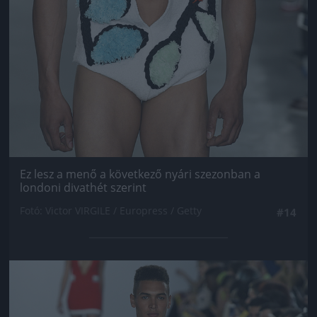
Ez lesz a menő a következő nyári szezonban a
londoni divathét szerint
Fotó: Victor VIRGILE / Europress / Getty
#14
Jön még kép!