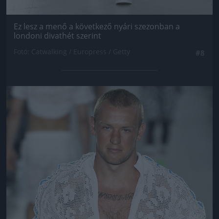
Ez lesz a menő a következő nyári szezonban a
londoni divathét szerint
Fotó: Catwalking / Europress / Getty
#8
Jön még kép!