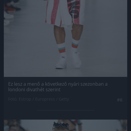
Ez lesz a menő a következő nyári szezonban a
londoni divathét szerint
Fotó: Estrop / Europress / Getty
#6
Jön még kép!