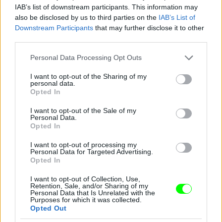
IAB’s list of downstream participants. This information may
also be disclosed by us to third parties on the
IAB’s List of
Downstream Participants
that may further disclose it to other
third parties.
Please note that this website/app uses one or more Google
Personal Data Processing Opt Outs
services and may gather and store information including but
not limited to your visit or usage behaviour. You may click to
I want to opt-out of the Sharing of my
personal data.
grant or deny consent to Google and its third-party tags to
Opted In
use your data for below specified purposes in below Google
consent section.
I want to opt-out of the Sale of my
Personal Data.
Opted In
I want to opt-out of processing my
Personal Data for Targeted Advertising.
Opted In
I want to opt-out of Collection, Use,
Retention, Sale, and/or Sharing of my
Personal Data that Is Unrelated with the
Purposes for which it was collected.
Opted Out