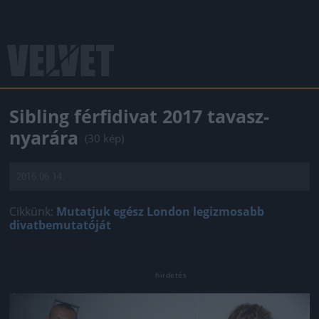
Sibling férfidivat 2017 tavasz-
nyarára
(30 kép)
2016.06.14.
Cikkünk:
Mutatjuk egész London legizmosabb
divatbemutatóját
Jön még kép!