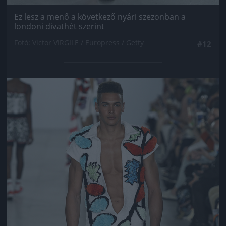
Ez lesz a menő a következő nyári szezonban a
londoni divathét szerint
Fotó: Victor VIRGILE / Europress / Getty
#12
Jön még kép!