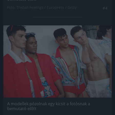
Fotó: Tristan Fewings / Europress / Getty
#4
Jön még kép!
A modellek pózolnak egy kicsit a fotósnak a
bemutató előtt