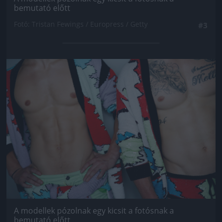
bemutató előtt
Fotó: Tristan Fewings / Europress / Getty
#3
Jön még kép!
A modellek pózolnak egy kicsit a fotósnak a
bemutató előtt