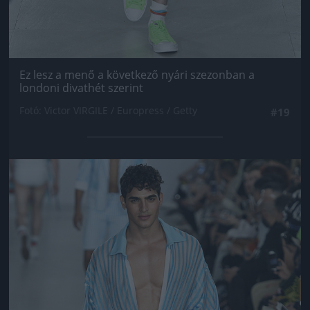
Ez lesz a menő a következő nyári szezonban a
londoni divathét szerint
Fotó: Victor VIRGILE / Europress / Getty
#19
Jön még kép!