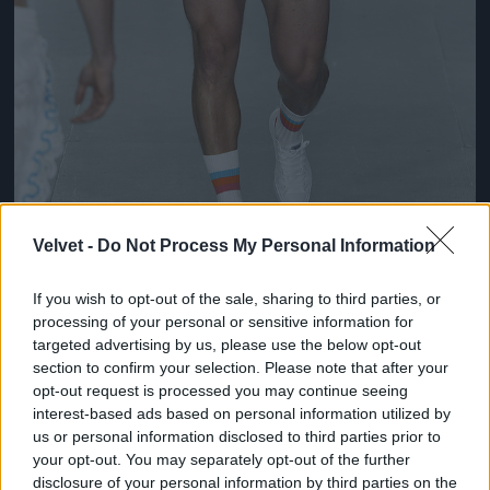
Velvet -
Do Not Process My Personal Information
Ez lesz a menő a következő nyári szezonban a
If you wish to opt-out of the sale, sharing to third parties, or
londoni divathét szerint
processing of your personal or sensitive information for
targeted advertising by us, please use the below opt-out
Fotó: Victor VIRGILE / Europress / Getty
#10
section to confirm your selection. Please note that after your
opt-out request is processed you may continue seeing
interest-based ads based on personal information utilized by
us or personal information disclosed to third parties prior to
Jön még kép!
your opt-out. You may separately opt-out of the further
disclosure of your personal information by third parties on the