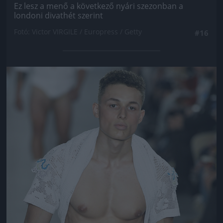
Ez lesz a menő a következő nyári szezonban a
londoni divathét szerint
Fotó: Victor VIRGILE / Europress / Getty
#16
Jön még kép!