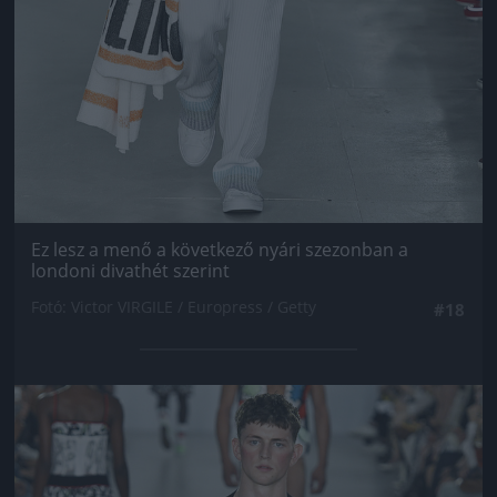
Ez lesz a menő a következő nyári szezonban a
londoni divathét szerint
Fotó: Victor VIRGILE / Europress / Getty
#18
Jön még kép!