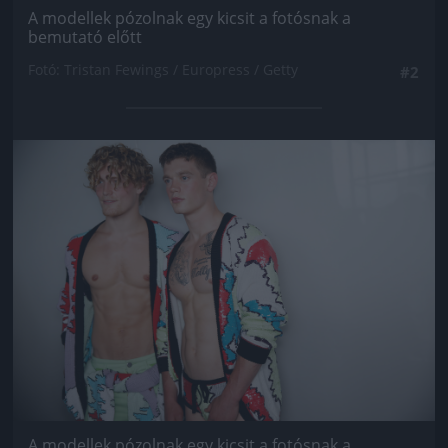
A modellek pózolnak egy kicsit a fotósnak a
bemutató előtt
Fotó: Tristan Fewings / Europress / Getty
#2
Jön még kép!
A modellek pózolnak egy kicsit a fotósnak a