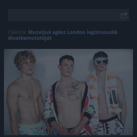
Cikkünk:
Mutatjuk egész London legizmosabb
divatbemutatóját
Jön még kép!