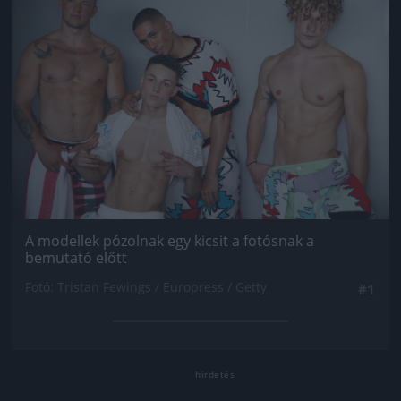
A modellek pózolnak egy kicsit a fotósnak a
bemutató előtt
Fotó: Tristan Fewings / Europress / Getty
#1