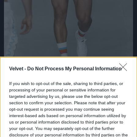
Velvet -
Do Not Process My Personal Information
Ez lesz a menő a következő nyári szezonban a
If you wish to opt-out of the sale, sharing to third parties, or
londoni divathét szerint
processing of your personal or sensitive information for
targeted advertising by us, please use the below opt-out
Fotó: Victor VIRGILE / Europress / Getty
#10
section to confirm your selection. Please note that after your
opt-out request is processed you may continue seeing
interest-based ads based on personal information utilized by
us or personal information disclosed to third parties prior to
Jön még kép!
your opt-out. You may separately opt-out of the further
disclosure of your personal information by third parties on the