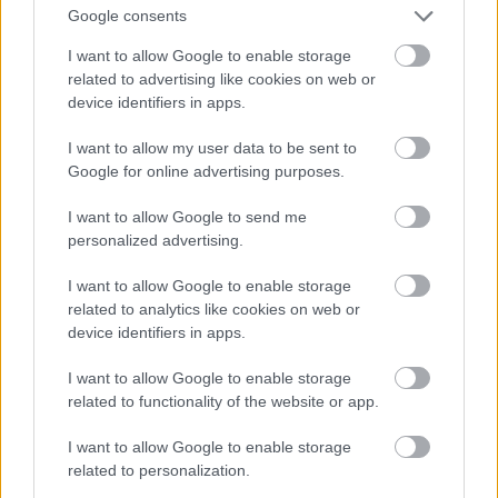
Google consents
I want to allow Google to enable storage
related to advertising like cookies on web or
device identifiers in apps.
I want to allow my user data to be sent to
Ez lesz a menő a következő nyári szezonban a
Google for online advertising purposes.
londoni divathét szerint
I want to allow Google to send me
Fotó: Victor VIRGILE / Europress / Getty
#11
personalized advertising.
I want to allow Google to enable storage
related to analytics like cookies on web or
Jön még kép!
device identifiers in apps.
I want to allow Google to enable storage
related to functionality of the website or app.
I want to allow Google to enable storage
related to personalization.