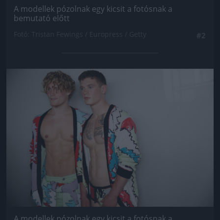
A modellek pózolnak egy kicsit a fotósnak a
bemutató előtt
Fotó: Tristan Fewings / Europress / Getty
#2
Jön még kép!
A modellek pózolnak egy kicsit a fotósnak a