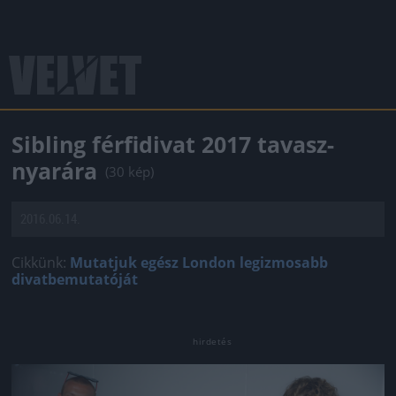
Sibling férfidivat 2017 tavasz-
nyarára
(30 kép)
2016.06.14.
Cikkünk:
Mutatjuk egész London legizmosabb
divatbemutatóját
Jön még kép!