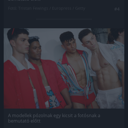
Fotó: Tristan Fewings / Europress / Getty
#4
Jön még kép!
A modellek pózolnak egy kicsit a fotósnak a
bemutató előtt