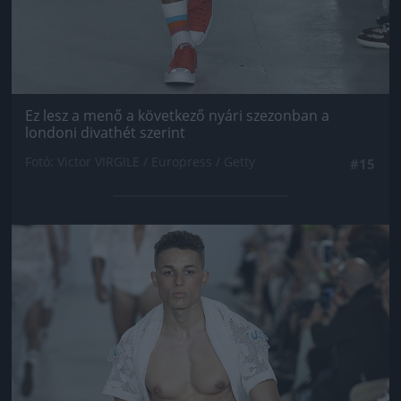
Ez lesz a menő a következő nyári szezonban a
londoni divathét szerint
Fotó: Victor VIRGILE / Europress / Getty
#15
Jön még kép!