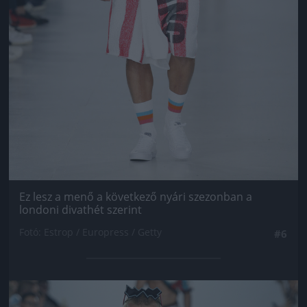
Ez lesz a menő a következő nyári szezonban a
londoni divathét szerint
Fotó: Estrop / Europress / Getty
#6
Jön még kép!