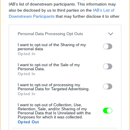
IAB’s list of downstream participants. This information may
also be disclosed by us to third parties on the
IAB’s List of
Downstream Participants
that may further disclose it to other
third parties.
Please note that this website/app uses one or more Google
Personal Data Processing Opt Outs
services and may gather and store information including but
not limited to your visit or usage behaviour. You may click to
I want to opt-out of the Sharing of my
personal data.
grant or deny consent to Google and its third-party tags to
Opted In
use your data for below specified purposes in below Google
consent section.
I want to opt-out of the Sale of my
Personal Data.
Opted In
I want to opt-out of processing my
Personal Data for Targeted Advertising.
Opted In
I want to opt-out of Collection, Use,
Retention, Sale, and/or Sharing of my
Personal Data that Is Unrelated with the
Purposes for which it was collected.
Opted Out