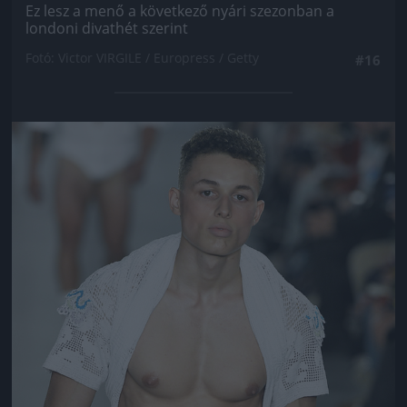
Ez lesz a menő a következő nyári szezonban a
londoni divathét szerint
Fotó: Victor VIRGILE / Europress / Getty
#16
Jön még kép!