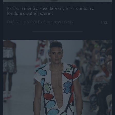
Ez lesz a menő a következő nyári szezonban a
londoni divathét szerint
Fotó: Victor VIRGILE / Europress / Getty
#12
Jön még kép!