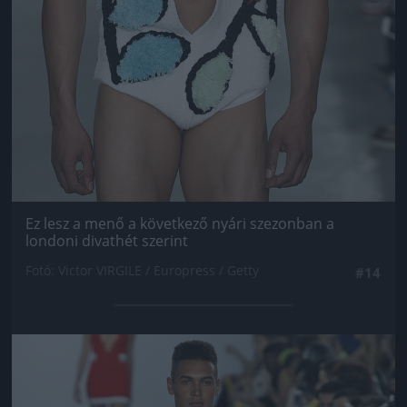
Ez lesz a menő a következő nyári szezonban a
londoni divathét szerint
Fotó: Victor VIRGILE / Europress / Getty
#14
Jön még kép!