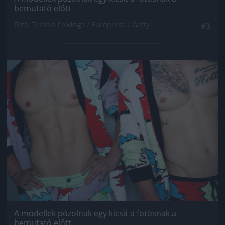
bemutató előtt
Fotó: Tristan Fewings / Europress / Getty
#3
Jön még kép!
A modellek pózolnak egy kicsit a fotósnak a
bemutató előtt