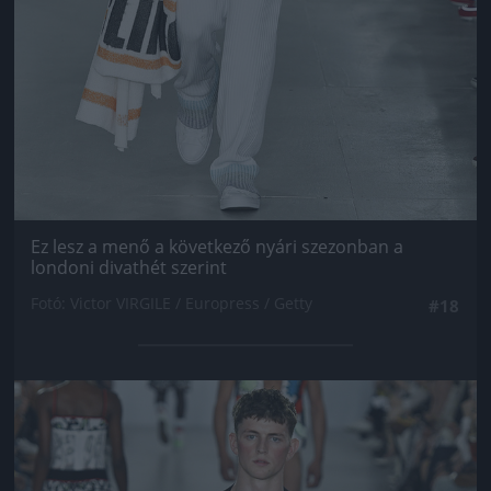
Ez lesz a menő a következő nyári szezonban a
londoni divathét szerint
Fotó: Victor VIRGILE / Europress / Getty
#18
Jön még kép!