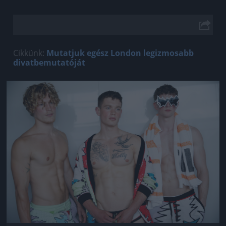
Cikkünk:
Mutatjuk egész London legizmosabb
divatbemutatóját
Jön még kép!