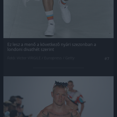
Ez lesz a menő a következő nyári szezonban a
londoni divathét szerint
Fotó: Victor VIRGILE / Europress / Getty
#7
Jön még kép!