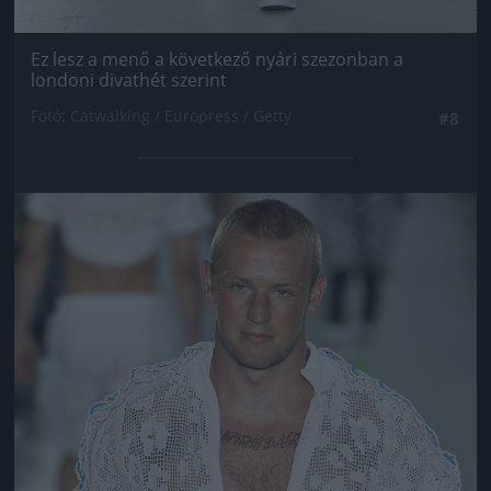
Ez lesz a menő a következő nyári szezonban a
londoni divathét szerint
Fotó: Catwalking / Europress / Getty
#8
Jön még kép!