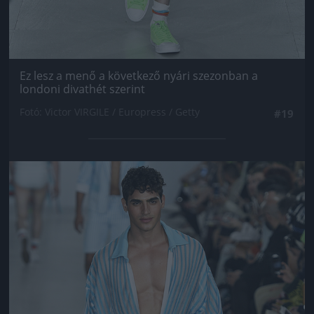
Ez lesz a menő a következő nyári szezonban a
londoni divathét szerint
Fotó: Victor VIRGILE / Europress / Getty
#19
Jön még kép!