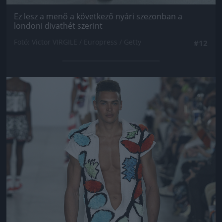
Ez lesz a menő a következő nyári szezonban a
londoni divathét szerint
Fotó: Victor VIRGILE / Europress / Getty
#12
Jön még kép!