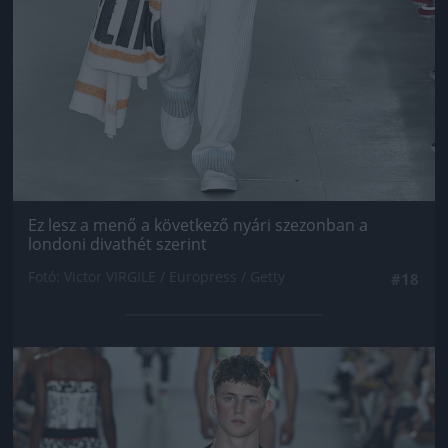
Ez lesz a menő a következő nyári szezonban a
londoni divathét szerint
Fotó: Victor VIRGILE / Europress / Getty
#18
Jön még kép!