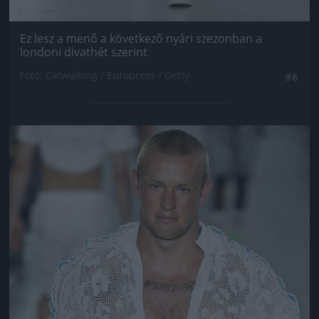
Ez lesz a menő a következő nyári szezonban a
londoni divathét szerint
Fotó: Catwalking / Europress / Getty
#8
Jön még kép!