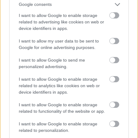
Google consents
I want to allow Google to enable storage
related to advertising like cookies on web or
device identifiers in apps.
I want to allow my user data to be sent to
Ez lesz a menő a következő nyári szezonban a
Google for online advertising purposes.
londoni divathét szerint
I want to allow Google to send me
Fotó: Victor VIRGILE / Europress / Getty
#11
personalized advertising.
I want to allow Google to enable storage
related to analytics like cookies on web or
Jön még kép!
device identifiers in apps.
I want to allow Google to enable storage
related to functionality of the website or app.
I want to allow Google to enable storage
related to personalization.