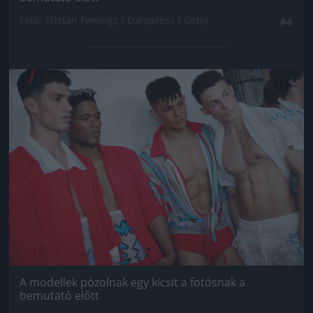
Fotó: Tristan Fewings / Europress / Getty
#4
Jön még kép!
A modellek pózolnak egy kicsit a fotósnak a
bemutató előtt