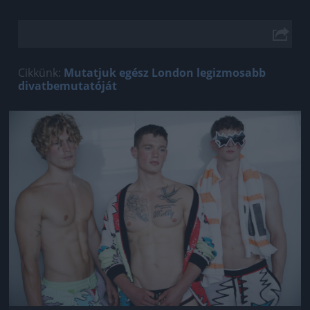
Cikkünk:
Mutatjuk egész London legizmosabb
divatbemutatóját
Jön még kép!