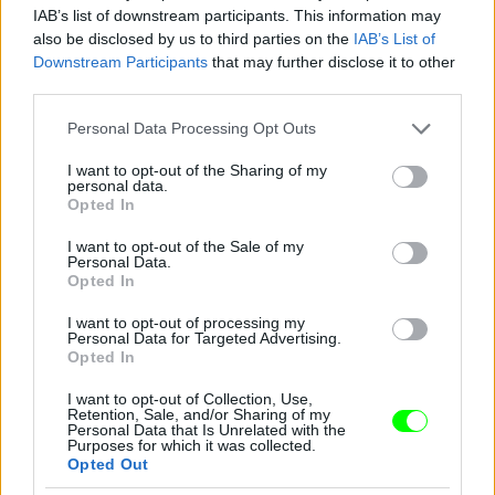
IAB’s list of downstream participants. This information may
also be disclosed by us to third parties on the
IAB’s List of
Downstream Participants
that may further disclose it to other
third parties.
Please note that this website/app uses one or more Google
Personal Data Processing Opt Outs
services and may gather and store information including but
not limited to your visit or usage behaviour. You may click to
I want to opt-out of the Sharing of my
personal data.
grant or deny consent to Google and its third-party tags to
Opted In
use your data for below specified purposes in below Google
consent section.
I want to opt-out of the Sale of my
Personal Data.
Opted In
I want to opt-out of processing my
Personal Data for Targeted Advertising.
Opted In
I want to opt-out of Collection, Use,
Retention, Sale, and/or Sharing of my
Personal Data that Is Unrelated with the
Purposes for which it was collected.
Opted Out