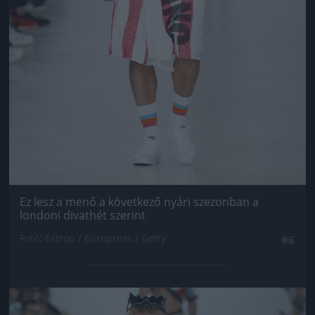
Ez lesz a menő a következő nyári szezonban a
londoni divathét szerint
Fotó: Estrop / Europress / Getty
#6
Jön még kép!