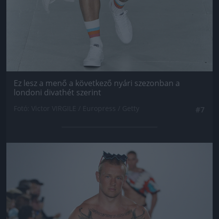
Ez lesz a menő a következő nyári szezonban a
londoni divathét szerint
Fotó: Victor VIRGILE / Europress / Getty
#7
Jön még kép!