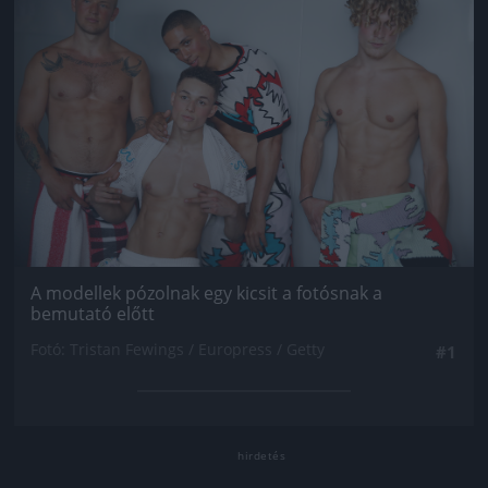
A modellek pózolnak egy kicsit a fotósnak a
bemutató előtt
Fotó: Tristan Fewings / Europress / Getty
#1