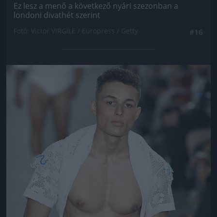
Ez lesz a menő a következő nyári szezonban a
londoni divathét szerint
Fotó: Victor VIRGILE / Europress / Getty
#16
Jön még kép!