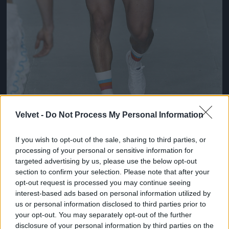
Velvet -
Do Not Process My Personal Information
Ez lesz a menő a következő nyári szezonban a
If you wish to opt-out of the sale, sharing to third parties, or
londoni divathét szerint
processing of your personal or sensitive information for
targeted advertising by us, please use the below opt-out
Fotó: Victor VIRGILE / Europress / Getty
#10
section to confirm your selection. Please note that after your
opt-out request is processed you may continue seeing
interest-based ads based on personal information utilized by
us or personal information disclosed to third parties prior to
Jön még kép!
your opt-out. You may separately opt-out of the further
disclosure of your personal information by third parties on the