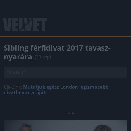
Sibling férfidivat 2017 tavasz-
nyarára
(30 kép)
2016.06.14.
Cikkünk:
Mutatjuk egész London legizmosabb
divatbemutatóját
Jön még kép!