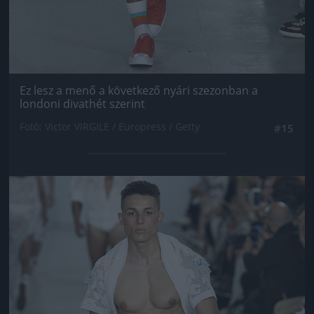
Ez lesz a menő a következő nyári szezonban a
londoni divathét szerint
Fotó: Victor VIRGILE / Europress / Getty
#15
Jön még kép!