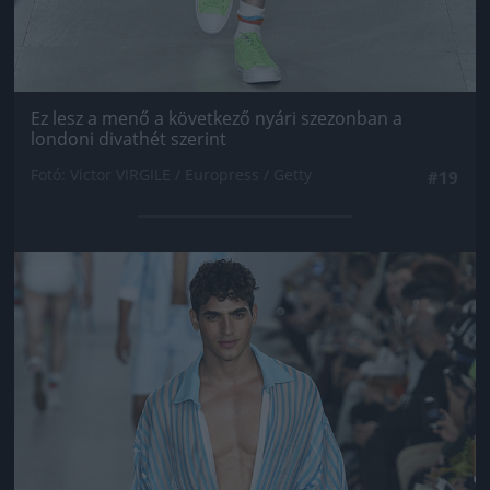
Ez lesz a menő a következő nyári szezonban a
londoni divathét szerint
Fotó: Victor VIRGILE / Europress / Getty
#19
Jön még kép!