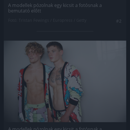
A modellek pózolnak egy kicsit a fotósnak a
bemutató előtt
Fotó: Tristan Fewings / Europress / Getty
#2
Jön még kép!
A modellek pózolnak egy kicsit a fotósnak a