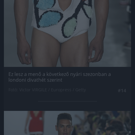
Ez lesz a menő a következő nyári szezonban a
londoni divathét szerint
Fotó: Victor VIRGILE / Europress / Getty
#14
Jön még kép!