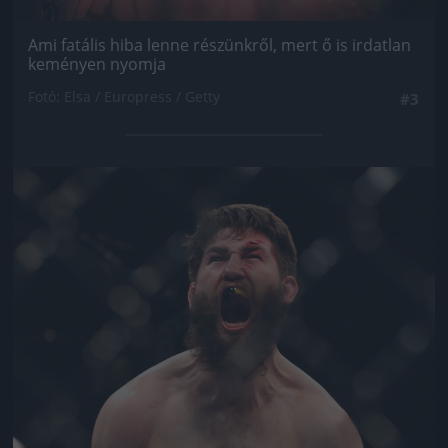
Ami fatális hiba lenne részünkről, mert ő is irdatlan
keményen nyomja
Fotó: Elsa / Europress / Getty
#3
Jön még kép!