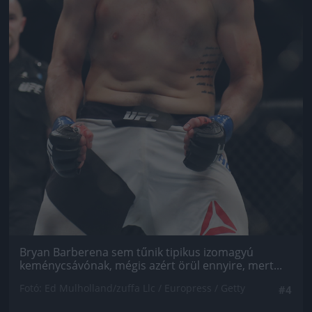
Bryan Barberena sem tűnik tipikus izomagyú
keménycsávónak, mégis azért örül ennyire, mert...
Fotó: Ed Mulholland/zuffa Llc / Europress / Getty
#4