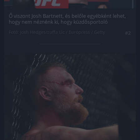
Ő viszont Josh Bartnett, és belőle egyébként lehet,
hogy nem néznénk ki, hogy küzdősportoló
Fotó: Josh Hedges/zuffa Llc / Europress / Getty
#2
Jön még kép!