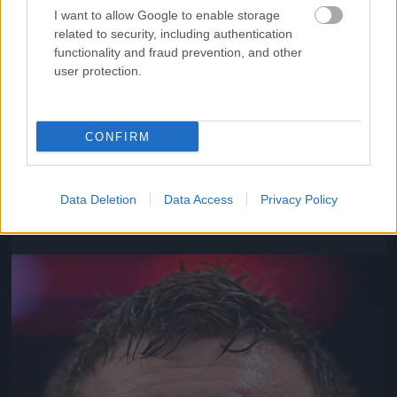
I want to allow Google to enable storage
related to security, including authentication
functionality and fraud prevention, and other
user protection.
CONFIRM
Matt Mitrione viszont nem győzött
Fotó: Jeff Bottari/zuffa Llc / Europress / Getty
#8
Data Deletion
Data Access
Privacy Policy
Jön még kép!