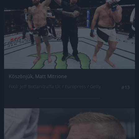
Köszönjük, Matt Mitrione
Fotó: Jeff Bottari/zuffa Llc / Europress / Getty
#13
Jön még kép!