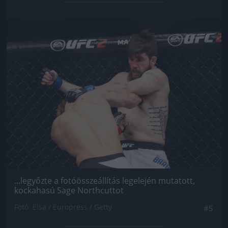
Jön még kép!
...legyőzte a fotóösszeállítás legelején mutatott,
kockahasú Sage Northcuttot
Fotó: Elsa / Europress / Getty
#5