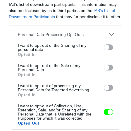
IAB’s list of downstream participants. This information may
also be disclosed by us to third parties on the
IAB’s List of
Jön még kép!
Downstream Participants
that may further disclose it to other
third parties.
Please note that this website/app uses one or more Google
Personal Data Processing Opt Outs
services and may gather and store information including but
not limited to your visit or usage behaviour. You may click to
I want to opt-out of the Sharing of my
personal data.
grant or deny consent to Google and its third-party tags to
Opted In
use your data for below specified purposes in below Google
consent section.
I want to opt-out of the Sale of my
Personal Data.
Opted In
I want to opt-out of processing my
Personal Data for Targeted Advertising.
Opted In
A brazil Rafael Natal szintén győztes portréja
I want to opt-out of Collection, Use,
Fotó: Elsa / Europress / Getty
#7
Retention, Sale, and/or Sharing of my
Personal Data that Is Unrelated with the
Purposes for which it was collected.
Opted Out