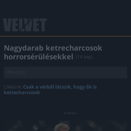
Nagydarab ketrecharcosok
horrorsérülésekkel
(14 kép)
2016.02.01.
Cikkünk:
Csak a vérből látszik, hogy ők is
ketrecharcosok
Jön még kép!