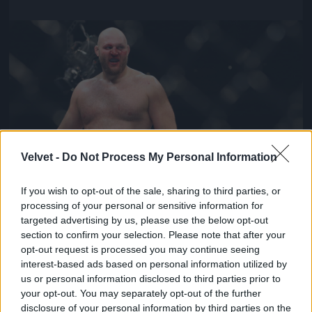
Jön még kép!
Velvet -
Do Not Process My Personal Information
If you wish to opt-out of the sale, sharing to third parties, or
processing of your personal or sensitive information for
targeted advertising by us, please use the below opt-out
section to confirm your selection. Please note that after your
Ben Rothwell is győzött – amint látják, a ketrecharc
opt-out request is processed you may continue seeing
sem a kockahason múlik
interest-based ads based on personal information utilized by
us or personal information disclosed to third parties prior to
Fotó: Ed Mulholland/zuffa Llc / Europress / Getty
#6
your opt-out. You may separately opt-out of the further
disclosure of your personal information by third parties on the