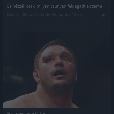
És nézzék csak, milyen csúnyán feldagadt a szeme
Fotó: Jeff Bottari/zuffa Llc / Europress / Getty
#9
Jön még kép!
Ilyet még nem láttunk