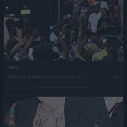
2012
Fotó: Johnny Nunez / Europress / Getty
#2
Jön még kép!