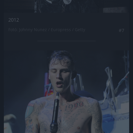
2012
Fotó: Johnny Nunez / Europress / Getty
#7
Jön még kép!